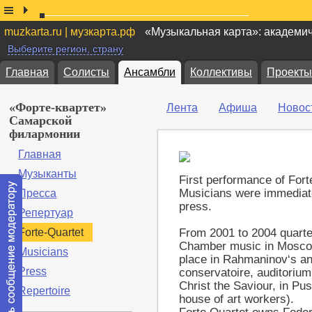
muzkarta.ru | музкарта.рф
«Музыкальная карта»: академи
Выберите регион, страну
Главная
Солисты
Ансамбли
Коллективы
Проекты
«Форте-квартет»
Лента
Афиша
Новос
Самарской
филармонии
Главная
Музыканты
First performance of Fort
Musicians were immediate
Пресса
press.
Репертуар
Forte-Quartet
From 2001 to 2004 quartet 
Chamber music in Moscow
Musicians
place in Rahmaninov‘s an
Press
conservatoire, auditorium
Christ the Saviour, in Pu
Repertoire
house of art workers).