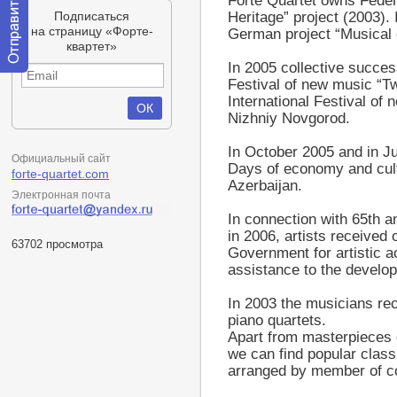
Forte Quartet owns Federa
Подписаться
Heritage” project (2003). 
на страницу «Форте-
German project “Musical 
квартет»
In 2005 collective success
Отправить
Festival of new music “T
сообщение
International Festival of 
модератору
Nizhniy Novgorod.
In October 2005 and in Ju
Официальный сайт
Days of economy and cul
forte-quartet.com
Azerbaijan.
Электронная почта
In connection with 65th 
in 2006, artists received
63702 просмотра
Government for artistic a
assistance to the develop
In 2003 the musicians r
piano quartets.
Apart from masterpieces o
we can find popular clas
arranged by member of col