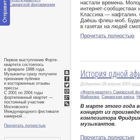
настали времена. Моло
интернет-сообществах и
Классика — нафталин. 
Даёшь флеш-моб. Будем
в газетах на людей смо
Отправить
сообщение
Прочитать полностью
модератору
Первое выступление Форте-
квартета состоялось
История одной аф
в феврале 1998 года.
Музыканты сразу получили
ВКонтакте
признание публики
и восторженные отзывы
Facebook
Добавлено 28 апреля 2003
muz
прессы.
Twitter
«Форте-квартет» Самарской ф
С 2001 по 2004 годы
Мой
Майорова
,
Самарская кирха
,
Н
фортепианный квартет —
Мир
постоянный участник
Google+
В марте этого года 
Московского
LiveJournal
Международного фестиваля
концерт из произведе
камерной…
композитора Фридрих
музыкантов.
Прочитать полностью
Прочитать полностью