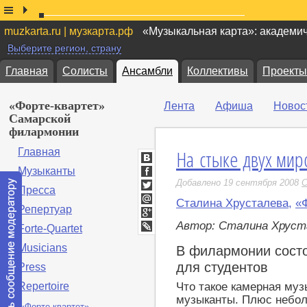
muzkarta.ru | музкарта.рф
«Музыкальная карта»: академи
Выберите регион, страну
Главная
Солисты
Ансамбли
Коллективы
Проекты
«Форте-квартет»
Лента
Афиша
Новос
Самарской
филармонии
На стыке двух мир
Главная
ВКонтакте
Музыканты
Facebook
Добавлено 19 сентября 2008
С
Пресса
Twitter
Сталина Хрусталева
,
«
Репертуар
Мой
Мир
Google+
Автор: Сталина Хруст
Forte-Quartet
LiveJournal
Musicians
В филармонии состо
для студентов
Press
Что такое камерная муз
Repertoire
музыканты. Плюс небол