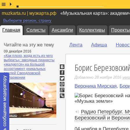
muzkarta.ru | музкарта.рф
«Музыкальная карта»: академи
Выберите регион, страну
Главная
Солисты
Ансамбли
Коллективы
Проекты
Читайте на эту же тему
Лента
Афиша
Новос
09 декабря 2016
«Как плохо, когда есть из чего
выбрать»: звездные пианисты
Борис Березовски
«жалуются» на большой
ассортимент уникальных
ВКонтакте
роялей Свердловской
Facebook
Добавлено 28 ноября 2016
ver
филармонии
Twitter
Вероника Мирская
,
Бори
Мой
Мир
Google+
LiveJournal
Радио Петербург. М
Березовский и Верони
04 ноября в Петербург