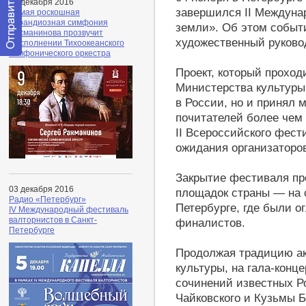
05 декабря 2016
завершился II Междуна
Самая роскошная
и грандиозная симфония
земли». Об этом событи
Рахманинова прозвучит
художественный руковод
в исполнении Тихоокеанского
симфонического оркестра
Отправить
Проект, который проход
сообщение
модератору
Министерства культуры
в России, но и принял
почитателей более чем 
II Всероссийского фес
ожидания организатор
Закрытие фестиваля пр
03 декабря 2016
площадок страны — на с
Радио «Петербург»
Петербурге, где были о
IV Международный фестиваль
валторнистов в Санкт-
финалистов.
Петербурге
Продолжая традицию ак
культуры, на гала-конц
сочинений известных Р
Чайковского и Кузьмы 