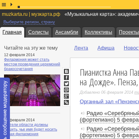
muzkarta.ru | музкарта.рф
«Музыкальная карта»: академи
Выберите регион, страну
Главная
Солисты
Ансамбли
Коллективы
Проекты
Читайте на эту же тему
Лента
Афиша
Новос
12 февраля 2014
Филармония может стать
местом проведения церемоний
Пианистка Анна П
бракосочетания
ВКонтакте
на Дожде». Пенза,
Facebook
Twitter
Добавлено 06 февраля 2014
mu
Мой
Мир
Органный зал «Пензен
Google+
LiveJournal
Радио «Серебряный
(фортепиано) 5 феврал
12 февраля 2014
Жители области должны
Радио «Серебряный
решить, чье имя будет носить
новая филармония
(фортепиано) 5 феврал