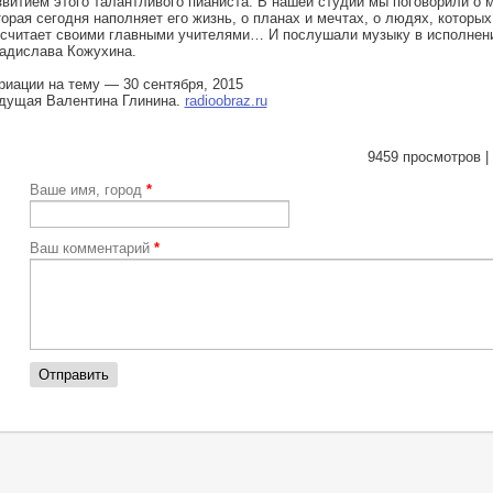
звитием этого талантливого пианиста. В нашей студии мы поговорили о 
торая сегодня наполняет его жизнь, о планах и мечтах, о людях, которых
 считает своими главными учителями… И послушали музыку в исполнен
адислава Кожухина.
риации на тему — 30 сентября, 2015
дущая Валентина Глинина.
radioobraz.ru
9459 просмотров |
Ваше имя, город
*
Ваш комментарий
*