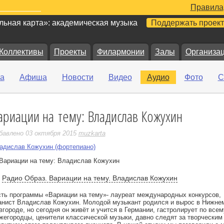
Правила
ьная карта»: академическая музыка
Поддержать проект
Коллективы
Проекты
Филармонии
Залы
Организа
а
Афиша
Новости
Видео
Аудио
Фото
С
ариации на тему: Владислав Кожухин
е
бавлено 03 октября 2015
muzkarta
адислав Кожухин (фортепиано)
Радио Образ. Вариации на тему. Владислав Кожухин
сть программы «Вариации на тему»- лауреат международных конкурсов,
анист Владислав Кожухин. Молодой музыкант родился и вырос в Нижне
вгороде, но сегодня он живёт и учится в Германии, гастролирует по всем
жегородцы, ценители классической музыки, давно следят за творческим