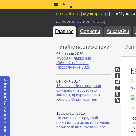
muzkarta.ru | музкарта.рф
«Музыкал
Выберите регион, страну
Главная
Солисты
Ансамбли
Читайте на эту же тему
Лент
08 января 2020
Муром Филармония
Юбилейный сезон
В
Продолжение 2020
ВКонтакт
Facebook
До
01 июня 2017
16 июня в Нижегородской
Twitter
Вл
филармонии состоится
Мой
концерт, приуроченный к
Мир
Google+
юбилею Ольги Томиной
LiveJournal
11 декабря 2015
Го
На сцене волгоградской
пи
филармонии исполнят лучшие
Но
произведения Рахманинова
Ни