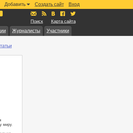
Добавить
Создать сайт
Вход
mail@muzkarta.ru
RSS
vk.com/muzkarta
fb.com/muzkarta
twitter.com/muzkarta
Поиск
Карта сайта
ции
Журналисты
Участники
татьи
м
у миру.