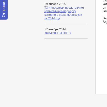
ра
ко
19 января 2015
он
ТО «Классика» представляет
Вл
музыкальную подборку
камерного зала «Классика»
Ва
за 2014 год
Отправить
Ве
сообщение
модератору
17 ноября 2014
Кожухины на ННТВ