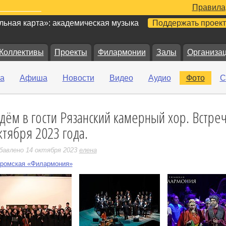
Правила
ьная карта»: академическая музыка
Поддержать проект
Коллективы
Проекты
Филармонии
Залы
Организа
а
Афиша
Новости
Видео
Аудио
Фото
С
дём в гости Рязанский камерный хор. Встреч
е
ктября 2023 года.
бавлено 14 октября 2023
елена
ромская «Филармония»