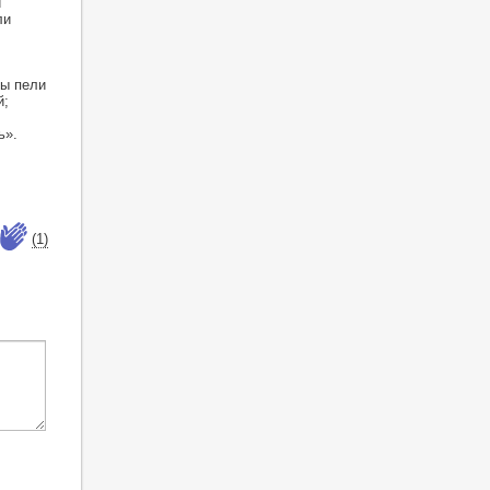
и
ли
ты пели
й;
ь».
(1)