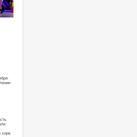
ября.
лении
асть
али.
 хоре.