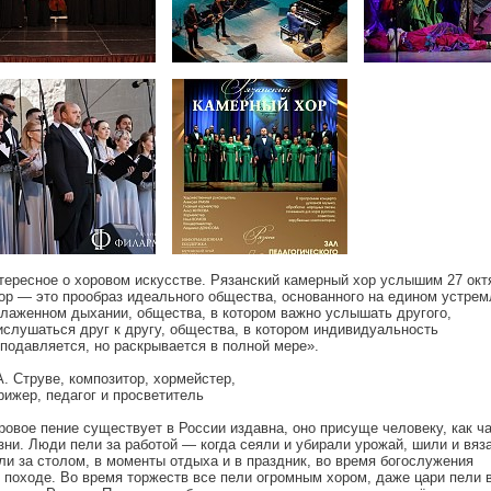
тересное о хоровом искусстве. Рязанский камерный хор услышим 27 окт
ор — это прообраз идеального общества, основанного на едином устрем
слаженном дыхании, общества, в котором важно услышать другого,
ислушаться друг к другу, общества, в котором индивидуальность
 подавляется, но раскрывается в полной мере».
 А. Струве, композитор, хормейстер,
рижер, педагог и просветитель
ровое пение существует в России издавна, оно присуще человеку, как ч
зни. Люди пели за работой — когда сеяли и убирали урожай, шили и вяз
ли за столом, в моменты отдыха и в праздник, во время богослужения
в походе. Во время торжеств все пели огромным хором, даже цари пели в