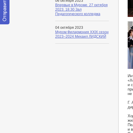
06 октября 2023
Впервые в Муроме. 27 октября
2023. 18.30 Зал
Педагогического колледжа
Отправить
04 октября 2023
сообщение
Муром Филармония XXIX сезон
модератору
2023–2024 Михаил ЛИДСКИЙ
Ин
«Х
и 
пр
не
Г.
ди
Хо
жи
Пе
и 