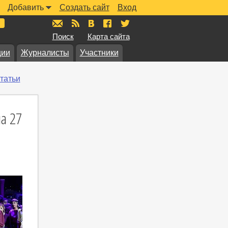
Добавить
Создать сайт
Вход
mail@muzkarta.ru
RSS
vk.com/muzkarta
fb.com/muzkarta
twitter.com/muzkarta
Поиск
Карта сайта
ции
Журналисты
Участники
татьи
а 27