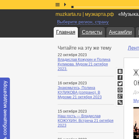
muzkarta.ru | музкарта.рф
«Музыкал
Выберите регион, страну
Главная
Солисты
Ансамбли
Читайте на эту же тему
Лент
22 октября 2023
Владислав Кожухин и Полина
Куликова. Муром 21 октября
Ж
2023.
ВКонтакт
о
Facebook
16 октября 2023
Знакомьтесь, Полина
Twitter
До
КУЛИКОВА (сопрано). В
Мой
Муроме 21 октября 2023
Мир
Му
Google+
LiveJournal
15 октября 2023
Наш гость — Владислав
КОЖУХИН. Встреча 21 октября
2023