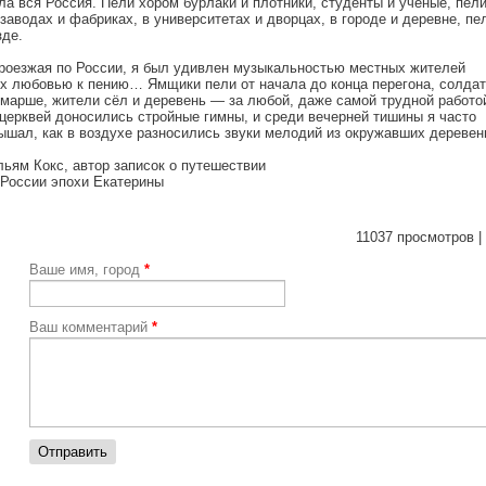
ла вся Россия. Пели хором бурлаки и плотники, студенты и учёные, пел
 заводах и фабриках, в университетах и дворцах, в городе и деревне, пе
зде.
роезжая по России, я был удивлен музыкальностью местных жителей
их любовью к пению… Ямщики пели от начала до конца перегона, солда
 марше, жители сёл и деревень — за любой, даже самой трудной работо
 церквей доносились стройные гимны, и среди вечерней тишины я часто
ышал, как в воздухе разносились звуки мелодий из окружавших деревен
льям Кокс, автор записок о путешествии
 России эпохи Екатерины
11037 просмотров |
Ваше имя, город
*
Ваш комментарий
*