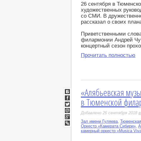
26 сентября в Тюменск
художественных руково
со СМИ. В дружественн
рассказал о своих пла
Приветственными слова
филармонии Андрей Чув
концертный сезон прохо
Прочитать полностью
«Алябьевская музы
ВКонтакте
в Тюменской фила
Facebook
Twitter
Добавлено 26 сентября 2018
в
Мой
Мир
Зал имени Гуляева
,
Тюменска
Google+
Оркестр «Камерата Сибири»
,
А
LiveJournal
камерный оркестр «Musica Viv