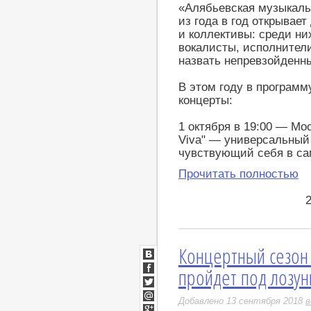
«Алябьевская музыкаль
из года в год открывае
и коллективы: среди н
вокалисты, исполнител
назвать непревзойденн
В этом году в програм
концерты:
1 октября в 19:00 — Мо
Viva" — универсальный
чувствующий себя в са
Прочитать полностью
Концертный сезон
ВКонтакте
пройдет под лозун
Facebook
Twitter
Добавлено 13 сентября 2018
в
Мой