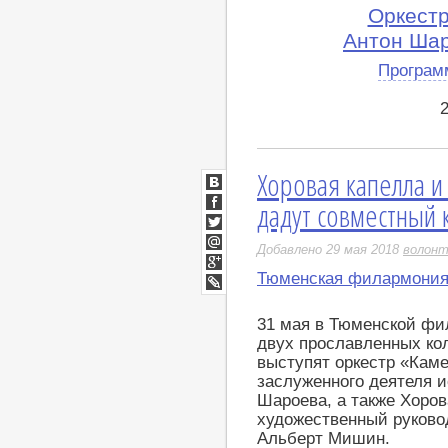
Оркест
Антон Шар
Програм
Хоровая капелла и
ВКонтакте
дадут совместный 
Facebook
Twitter
Добавлено 29 мая 2018
волонт
Мой
Мир
Тюменская филармони
Google+
LiveJournal
31 мая в Тюменской фи
двух прославленных ко
выступят оркестр «Кам
заслуженного деятеля и
Шароева, а также Хоро
художественный руково
Альберт Мишин.