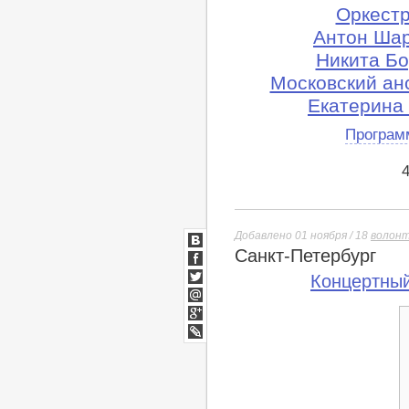
Оркест
Антон Шар
Никита Бо
Московский ан
Екатерина
Програм
Добавлено 01 ноября / 18
волон
Санкт-Петербург
ВКонтакте
Facebook
Концертный
Twitter
Мой
Мир
Google+
lj