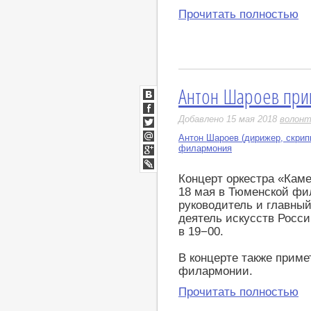
Прочитать полностью
Антон Шароев приг
ВКонтакте
Facebook
Добавлено 15 мая 2018
волонт
Twitter
Антон Шароев (дирижер, скрип
Мой
филармония
Мир
Google+
LiveJournal
Концерт оркестра «Каме
18 мая в Тюменской фи
руководитель и главны
деятель искусств Росс
в 19−00.
В концерте также приме
филармонии.
Прочитать полностью