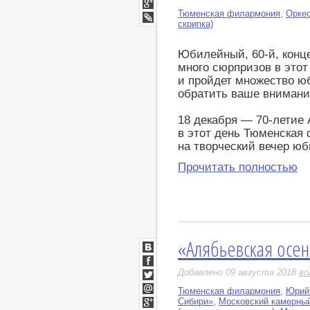
Мой
Мир
Тюменская филармония
,
Оркес
Google+
скрипка)
LiveJournal
Юбилейный, 60-й, конц
много сюрпризов в это
и пройдет множество юб
обратить ваше внимани
18 декабря — 70-летие
в этот день Тюменская
на творческий вечер юб
Прочитать полностью
«Алябьевская осен
ВКонтакте
Facebook
Добавлено 09 августа 2018
во
Twitter
Тюменская филармония
,
Юрий 
Мой
Сибири»
,
Московский камерный
Мир