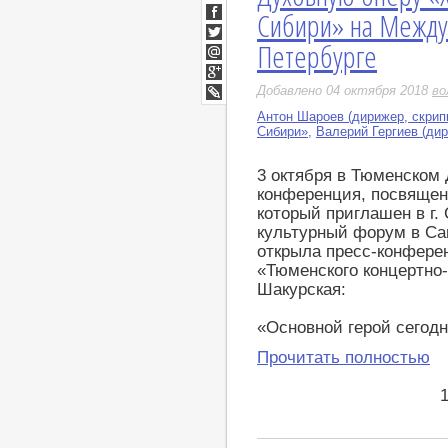
ВКонтакте
Сибири» на Между
Facebook
Петербурге
Twitter
Мой
Мир
Google+
Добавлено 04 октября 2018
во
LiveJournal
Антон Шароев (дирижер, скрип
Сибири»
,
Валерий Гергиев (ди
3 октября в Тюменском
конференция, посвящен
который приглашен в г.
культурный форум в Са
открыла пресс-конфере
«Тюменского концертно
Шакурская:
«Основной герой сегодн
Прочитать полностью