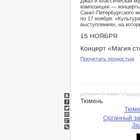
Джаз и классическая м
композиции — концерты 
Санкт-Петербургского м
по 17 ноября. «Культур
выступлениях, на котор
15 НОЯБРЯ
Концерт «Магия с
Прочитать полностью
Добавлено 01 ноября / 18
волон
Тюмень
ВКонтакте
Facebook
Тюме
Twitter
Органный з
Мой
Мир
За
Google+
lj