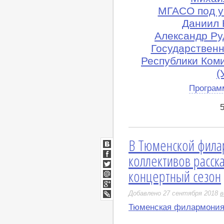
МГАСО под у
Даниил 
Александр Ру
Государственн
Республики Коми
(
Програм
В Тюменской фила
ВКонтакте
коллективов расск
Facebook
концертный сезон
Twitter
Мой
Мир
Google+
Добавлено 27 сентября 2018
в
LiveJournal
Тюменская филармони