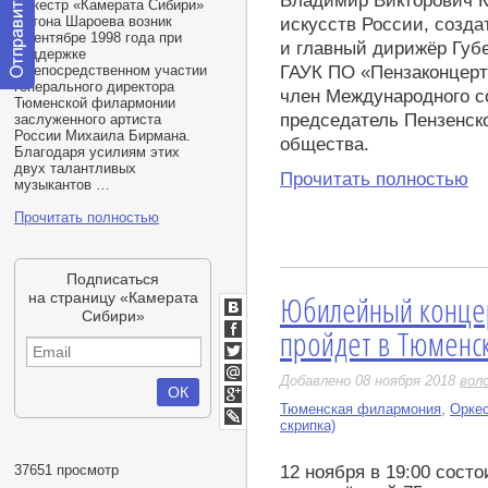
Владимир Викторович 
Оркестр
«
Камерата Сибири»
Антона Шароева возник
искусств России, созда
в сентябре 1998 года при
и главный дирижёр Губ
поддержке
ГАУК ПО «Пензаконцерт
и непосредственном участии
генерального директора
член Международного с
Отправить
Тюменской филармонии
сообщение
председатель Пензенско
заслуженного артиста
модератору
России Михаила Бирмана.
общества.
Благодаря усилиям этих
двух талантливых
Прочитать полностью
музыкантов …
Прочитать полностью
Подписаться
Юбилейный конце
на страницу «Камерата
Сибири»
ВКонтакте
пройдет в Тюменс
Facebook
Twitter
Добавлено 08 ноября 2018
вол
Мой
Мир
Тюменская филармония
,
Оркес
Google+
скрипка)
LiveJournal
37651 просмотр
12 ноября в 19:00 сост