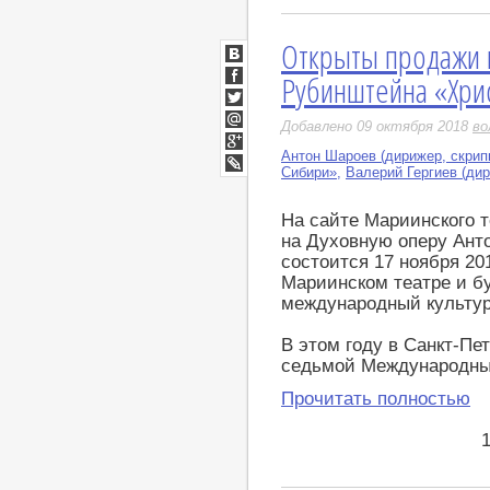
Открыты продажи 
ВКонтакте
Рубинштейна «Хри
Facebook
Twitter
Добавлено 09 октября 2018
во
Мой
Мир
Антон Шароев (дирижер, скрип
Google+
Сибири»
,
Валерий Гергиев (ди
LiveJournal
На сайте Мариинского 
на Духовную оперу Ант
состоится 17 ноября 20
Мариинском театре и бу
международный культу
В этом году в Санкт-Пет
седьмой Международны
Прочитать полностью