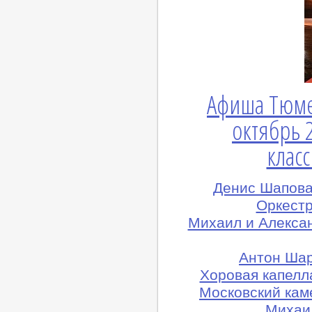
Афиша Тюме
октябрь 
клас
Денис Шапова
Оркест
Михаил и Алексан
Антон Шар
Хоровая капелл
Московский кам
Михаил