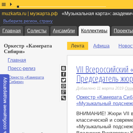
muzkarta.ru | музкарта.рф
«Музыкальная карта»: академи
Выберите регион, страну
Главная
Солисты
Ансамбли
Коллективы
Проекты
Оркестр «Камерата
Лента
Афиша
Новос
Сибири»
Главная
VII Всероссийский
Пресс-релиз
ВКонтакте
Председатель жюр
Facebook
Twitter
Добавлено 11 марта 2019
Орг
Мой
Мир
Оркестр «Камерата Си
Google+
LiveJournal
«Музыкальный подснеж
ВНИМАНИЕ! Жюри VII в
классической и соврем
«Музыкальный подснежни