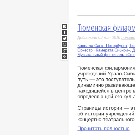
Тюменская филарм
ВКонтакте
Facebook
Добавлено 09 мая 2018
волонт
Twitter
Капелла Санкт-Петербурга
,
Тю
Мой
Оркестр «Камерата Сибири»
,
Д
Мир
Музыкальный фестиваль «Cre
Google+
LiveJournal
Тюменская филармония
учреждений Урало-Сибир
путь — это поступател
динамично развивающей
находящейся в центре 
определяющей его куль
Страницы истории — эт
об истории учреждений
концертно-театрального
Прочитать полностью