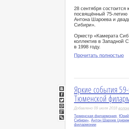
28 сентября состоится 
посвящённый 75-летию 
Антона Шароева и двад
Сибири».
Оркестр «Камерата Си
коллектив в Западной 
в 1998 году.
Прочитать полностью
Яркие события 59-
ВКонтакте
Тюменской филар
Facebook
Twitter
Добавлено 09 июля 2018
воло
Мой
Мир
Тюменская филармония
,
Юрий 
Google+
Сибири»
,
Антон Шароев (дириж
LiveJournal
филармонии