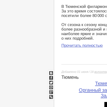
В Тюменской филармони
За это время состоялос
посетили более 80 000 
От сезона к сезону кон
более разнообразной и
наиболее яркие и значи
о них подробней.
Прочитать полностью
Добавлено 01 июня / 18
волонте
Тюмень
ВКонтакте
Facebook
Тюме
Twitter
Органный з
Мой
Мир
За
Google+
lj