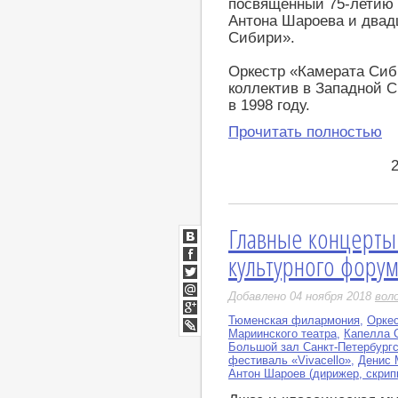
посвящённый 75-летию 
Антона Шароева и двад
Сибири».
Оркестр «Камерата Си
коллектив в Западной 
в 1998 году.
Прочитать полностью
Главные концерты
ВКонтакте
культурного фору
Facebook
Twitter
Добавлено 04 ноября 2018
вол
Мой
Мир
Тюменская филармония
,
Оркес
Google+
Мариинского театра
,
Капелла 
LiveJournal
Большой зал Санкт-Петербург
фестиваль «Vivacello»
,
Денис 
Антон Шароев (дирижер, скрип