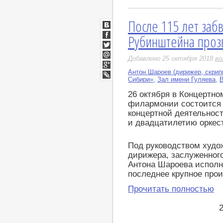
После 115 лет заб
ВКонтакте
Рубинштейна проз
Facebook
Twitter
Добавлено 25 октября 2018
во
Мой
Мир
Антон Шароев (дирижер, скрип
Google+
Сибири»
,
Зал имени Гуляева
,
В
LiveJournal
26 октября в Концертно
филармонии состоится 
концертной деятельнос
и двадцатилетию оркес
Под руководством худож
дирижера, заслуженного
Антона Шароева исполн
последнее крупное прои
Прочитать полностью