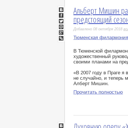
Альберт Мишин рас
ВКонтакте
предстоящий сезо
Facebook
Twitter
Добавлено 08 октября 2018
во
Мой
Мир
Тюменская филармони
Google+
LiveJournal
В Тюменской филармон
художественный руков
своими планами на пре
«В 2007 году в Праге я
не случайно, и теперь
Алберт Мишин.
Прочитать полностью
Духовную оперу «Х