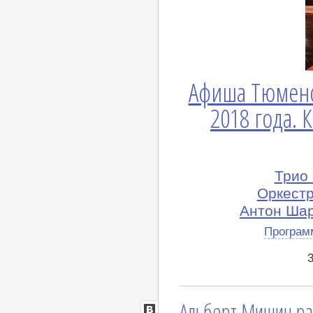
Афиша Тюменс
2018 года. 
Трио
Оркест
Антон Шар
Програм
Альберт Мишин рас