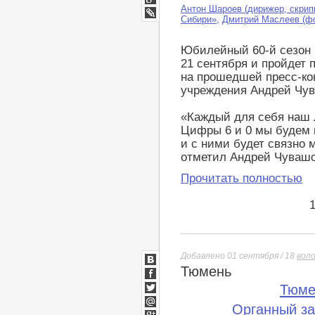
Мир
Антон Шароев (дирижер, скрип
Google+
Сибири»
,
Дмитрий Маслеев (ф
LiveJournal
Юбилейный 60-й сезон 
21 сентября и пройдет 
на прошедшей пресс-ко
учреждения Андрей Чу
«Каждый для себя наш л
Цифры 6 и 0 мы будем и
и с ними будет связно 
отметил Андрей Чувашо
Прочитать полностью
Добавлено 01 сентября / 18
вол
Тюмень
ВКонтакте
Facebook
Тюме
Twitter
Органный з
Мой