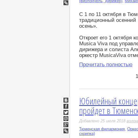
(виолончель, дирижер)
,
Михаил
Google+
LiveJournal
С 1 по 11 октября в Т
традиционный осенний
осень».
Откроет его 1 октября к
Musica Viva под управл
дирижера и солиста Але
оркестр MusicaViva отме
Прочитать полностью
Юбилейный конце
ВКонтакте
пройдет в Тюменс
Facebook
Twitter
Добавлено 25 июля 2018
воло
Мой
Мир
Тюменская филармония
,
Оркес
Google+
скрипка)
LiveJournal