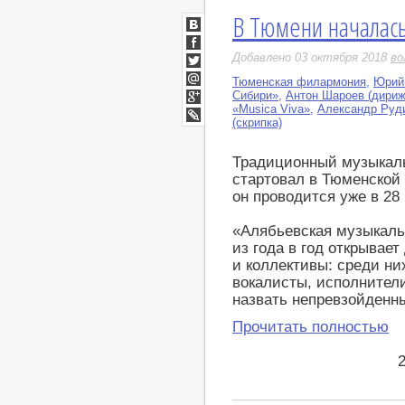
В Тюмени началась
ВКонтакте
Facebook
Добавлено 03 октября 2018
во
Twitter
Тюменская филармония
,
Юрий 
Мой
Сибири»
,
Антон Шароев (дириж
Мир
«Musica Viva»
,
Александр Руди
Google+
(скрипка)
LiveJournal
Традиционный музыкал
стартовал в Тюменской 
он проводится уже в 28 
«Алябьевская музыкаль
из года в год открывае
и коллективы: среди н
вокалисты, исполнител
назвать непревзойденн
Прочитать полностью