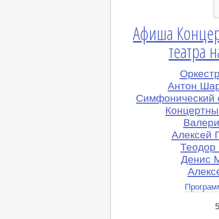
Афиша Концер
театра н
Оркест
Антон Шар
Симфонический 
Концертны
Валери
Алексей 
Теодор 
Денис 
Алексе
Програм