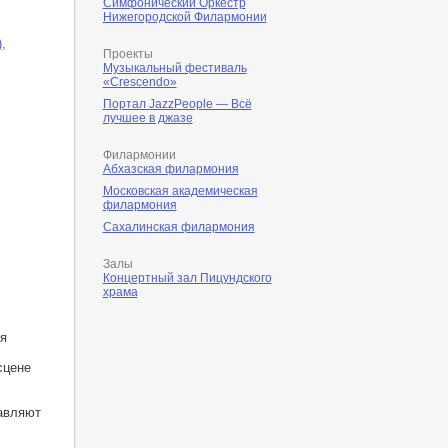
Симфонический Оркестр
Нижегородской Филармонии
)
,
Проекты
Музыкальный фестиваль
«Crescendo»
Портал JazzPeople — Всё
лучшее в джазе
Филармонии
Абхазская филармония
Московская академическая
филармония
Сахалинская филармония
Залы
Концертный зал Пицундского
храма
я
сцене
авляют