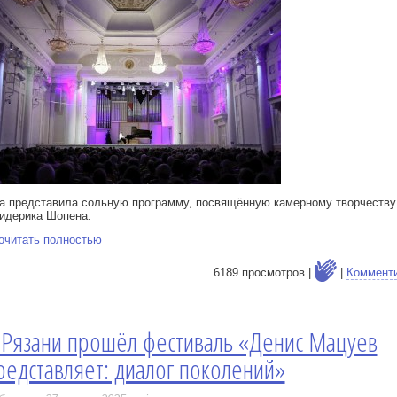
а представила сольную программу, посвящённую камерному творчеству
идерика Шопена.
очитать полностью
6189 просмотров |
|
Коммент
 Рязани прошёл фестиваль «Денис Мацуев
е
редставляет: диалог поколений»