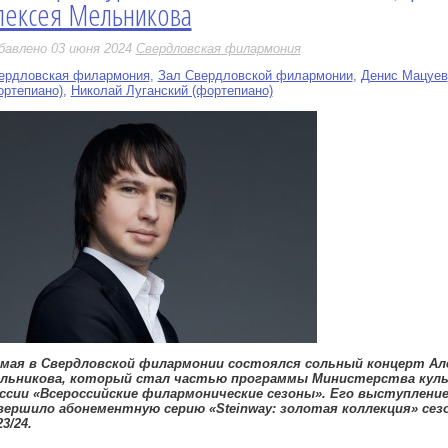
лексея Мельникова
бавлено 03 июня 2024
Свердловская филармония
ердловская филармония
,
Зал Свердловской филармонии
,
Денис Мацуев
ортепиано)
,
Николай Луганский (фортепиано)
 мая в Свердловской филармонии состоялся сольный концерт Ал
льникова, который стал частью программы Министерства кул
ссии «Всероссийские филармонические сезоны». Его выступлени
вершило абонементную серию «Steinway: золотая коллекция» сез
23/24.