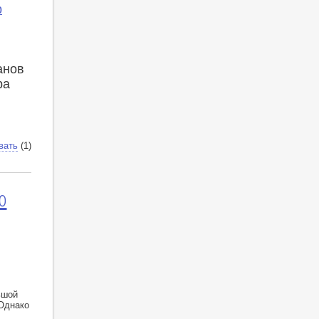
р
н
анов
ра
вать
(1)
о
ьшой
Однако