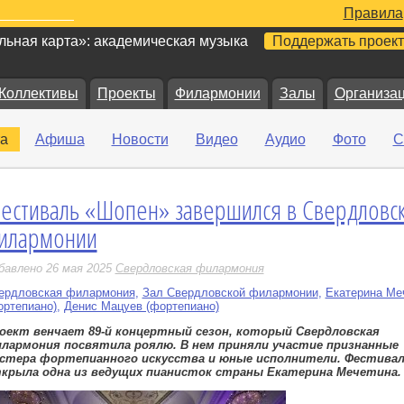
Правила
ьная карта»: академическая музыка
Поддержать проект
Коллективы
Проекты
Филармонии
Залы
Организа
а
Афиша
Новости
Видео
Аудио
Фото
С
естиваль «Шопен» завершился в Свердловс
е
илармонии
бавлено 26 мая 2025
Свердловская филармония
ердловская филармония
,
Зал Свердловской филармонии
,
Екатерина Ме
ортепиано)
,
Денис Мацуев (фортепиано)
оект венчает 89-й концертный сезон, который Свердловская
лармония посвятила роялю. В нем приняли участие признанные
стера фортепианного искусства и юные исполнители. Фестива
крыла одна из ведущих пианисток страны Екатерина Мечетина.