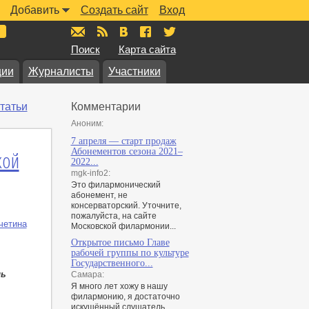
Добавить
Создать сайт
Вход
mail@muzkarta.ru
RSS
vk.com/muzkarta
fb.com/muzkarta
twitter.com/muzkarta
Поиск
Карта сайта
ции
Журналисты
Участники
татьи
Комментарии
Аноним:
7 апреля — старт продаж
кой
Абонементов сезона 2021–
2022...
mgk-info2:
Это филармонический
абонемент, не
консерваторский. Уточните,
пожалуйста, на сайте
четина
Московской филармонии...
Открытое письмо Главе
рабочей группы по культуре
Государственного...
ль
Самара:
Я много лет хожу в нашу
филармонию, я достаточно
искушённый слушатель,