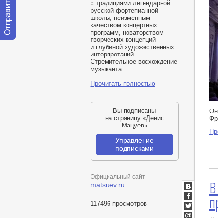
с традициями легендарной
русской фортепианной
школы, неизменным
качеством концертных
программ, новаторством
творческих концепций
Отправить
и глубиной художественных
сообщение
интерпретаций.
модератору
Стремительное восхождение
музыканта…
Прочитать полностью
Вы подписаны
Он
на страницу «Денис
Фр
Мацуев»
Пр
Управление
подписками
Официальный сайт
В
matsuev.ru
ВКонтакт
п
Facebook
117496 просмотров
Twitter