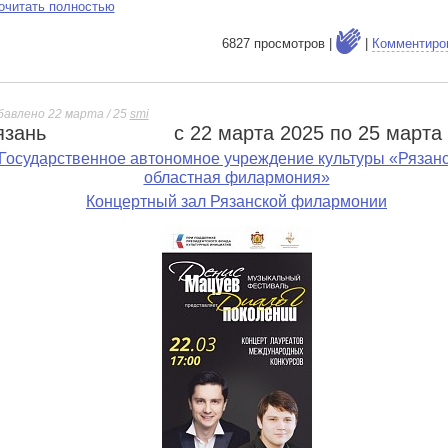
очитать полностью
6827 просмотров |
|
Комментиро
бавлено 22 марта / 25
smi
язань
с 22 марта 2025 по 25 марта
е
Государственное автономное учреждение культуры «Рязан
областная филармония»
Концертный зал Рязанской филармонии