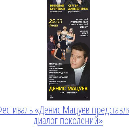
естиваль «Денис Мацуев представля
диалог поколений»