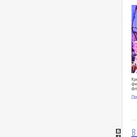
Кр
фе
фо
Пр
В
ВКонтакт