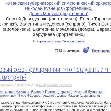
Рязанский губернаторский симфонический оркест
Николай Кузнецов (фортепиано)
Денис Мацуев (фортепиано)
Сергей Давыдченко (фортепиано), Елена Тарося
(скрипка), Валентина Феденева (сопрано), Тихон Евл
(виолончель), Екатерина Мочалова (домра), Варва
Заруднева (фортепиано)
Программа и подробное описание
7713 просмотров |
|
Комментиро
овый сезон филармонии. Что послушать и чт
е
осмотреть?
бавлено 23 августа 2024
Филармония Кузбасса
лармония Кузбасса
,
Валерий Гергиев (дирижер)
,
Николай Луганский
ортепиано)
,
Игорь Фёдоров (кларнет)
,
Денис Мацуев (фортепиано)
сударственная филармония Кузбасса успешно открыла новый сезон бол
нцертной программой «Симфодень и Симфоночь на Томской Писанице». 
планах учреждения — новые яркие премьеры, новые имена и фестивали.