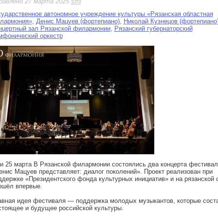
бавлено 27 марта 2025
smi
сударственное автономное учреждение культуры «Рязанская областная
лармония»
,
Денис Мацуев (фортепиано)
,
Николай Кузнецов (фортепиано
нцертный зал Рязанской филармонии
,
Рязанский губернаторский
мфонический оркестр
 и 25 марта В Рязанской филармонии состоялись два концерта фестивал
енис Мацуев представляет: диалог поколений». Проект реализован при
ддержке «Президентского фонда культурных инициатив» и на рязанской 
ошёл впервые.
авная идея фестиваля — поддержка молодых музыкантов, которые сост
стоящее и будущее российской культуры.