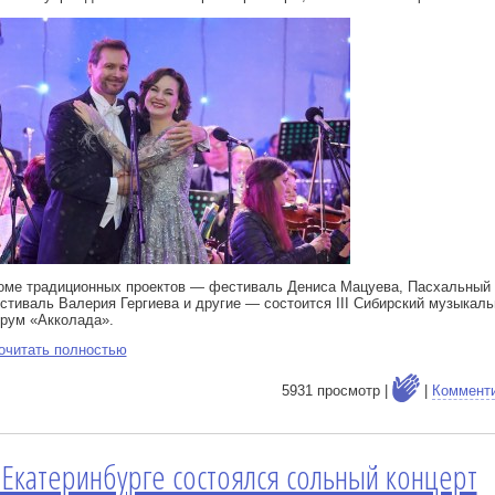
оме традиционных проектов — фестиваль Дениса Мацуева, Пасхальный
стиваль Валерия Гергиева и другие — состоится III Сибирский музыкал
рум «Акколада».
очитать полностью
5931 просмотр |
|
Коммент
 Екатеринбурге состоялся сольный концерт
е