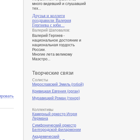
много видевший и слушавший
тех...
Друзья и коллеги
поздравили Валерия
Гергиева с юби...
Валерий Шаповалов:
Валерий Гергиев -
национальное достояние и
национальная гордость
России.
Многие лета великому
Маэстро...
Творческие связи
Солисты
Мирославский Эмиль (гобой)
Кривицкая Евгения (орган)
ировать
Муравицкий Роман (тенор)
Коллективы
Камерный оркестр Игоря
Лермана
Симфонический оркестр
Белгородской филармонии
Академический