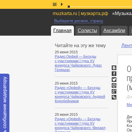
muzkarta.ru | музкарта.рф
«Музыкал
Выберите регион, страну
Главная
Солисты
Ансамбли
Читайте на эту же тему
Лент
20 июня 2015
Радио Орфей — Беседы
с участниками I тура XV
О
конкурса Чайковского: Лукас
Генюшас
ВКонтакт
п
Facebook
(
20 июня 2015
Twitter
Радио «Орфей» — Беседы
Мой
с участниками I тура XV
Мир
Google+
конкурса Чайковского: Андрей
До
Коробейников
LiveJournal
Ме
20 июня 2015
Де
Радио «Орфей» — Беседы
Яр
с участниками I тура XV
Ко
конкурса Чайковского: Михаил
Ов