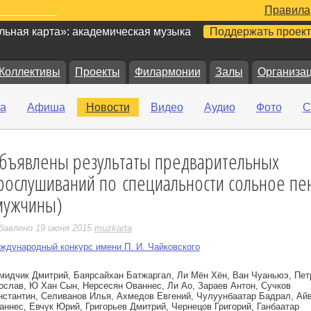
Правила
ьная карта»: академическая музыка
Поддержать проект
Коллективы
Проекты
Филармонии
Залы
Организа
а
Афиша
Новости
Видео
Аудио
Фото
С
бъявлены результаты предварительных
е
рослушиваний по специальности сольное пе
мужчины)
бавлено 19 июня 2015
muzkarta
ждународный конкурс имени П. И. Чайковского
мидчик Дмитрий, Баярсайхан Батжаргал, Ли Мён Хён, Ван Чуаньюэ, Пет
ослав, Ю Хан Сын, Нерсесян Ованнес, Ли Ао, Зараев Антон, Сучков
нстантин, Селиванов Илья, Ахмедов Евгений, Чулуунбаатар Бадрал, Ай
аннес, Евчук Юрий, Григорьев Дмитрий, Чернецов Григорий, Ганбаатар