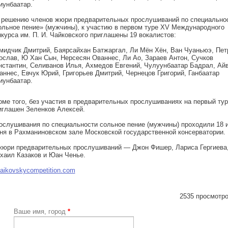
иунбаатар.
 решению членов жюри предварительных прослушиваний по специально
ольное пение» (мужчины), к участию в первом туре XV Международного
нкурса им. П. И. Чайковского приглашены 19 вокалистов:
мидчик Дмитрий, Баярсайхан Батжаргал, Ли Мён Хён, Ван Чуаньюэ, Пет
ослав, Ю Хан Сын, Нерсесян Ованнес, Ли Ао, Зараев Антон, Сучков
нстантин, Селиванов Илья, Ахмедов Евгений, Чулуунбаатар Бадрал, Ай
аннес, Евчук Юрий, Григорьев Дмитрий, Чернецов Григорий, Ганбаатар
иунбаатар.
оме того, без участия в предварительных прослушиваниях на первый тур
иглашен Зеленков Алексей.
ослушивания по специальности сольное пение (мужчины) проходили 18 и
ня в Рахманиновском зале Московской государственной консерватории.
жюри предварительных прослушиваний — Джон Фишер, Лариса Гергиева
хаил Казаков и Юан Ченье.
haikovskycompetition.com
2535 просмотро
Ваше имя, город
*