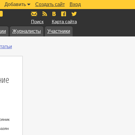
Добавить
Создать сайт
Вход
mail@muzkarta.ru
RSS
vk.com/muzkarta
fb.com/muzkarta
twitter.com/muzkarta
Поиск
Карта сайта
ции
Журналисты
Участники
татьи
ние
ряник
вазян