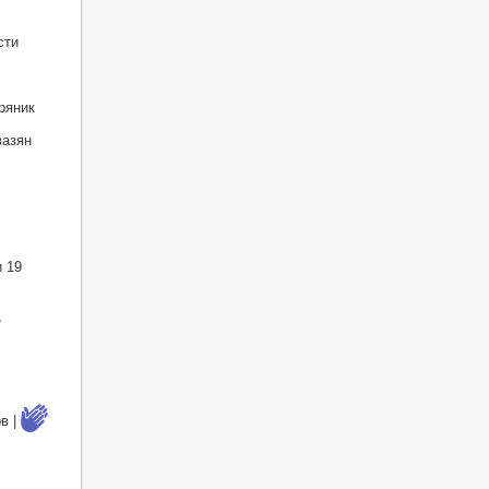
сти
ряник
вазян
 19
,
в |