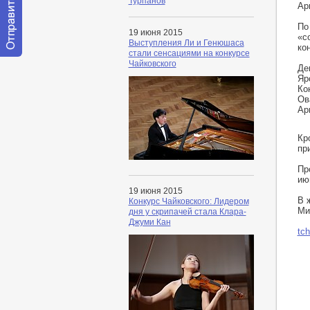
Турпанов
Ар
По
19 июня 2015
«c
Выступления Ли и Генюшаса
ко
стали сенсациями на конкурсе
Отправить
Чайковского
Де
сообщение
Яр
модератору
Ко
Ов
Ар
Кр
пр
Пр
ию
19 июня 2015
В 
Конкурс Чайковского: Лидером
Ми
дня у скрипачей стала Клара-
Джуми Кан
tc