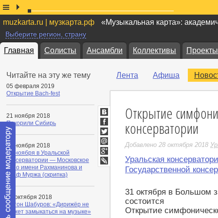
muzkarta.ru | музкарта.рф
«Музыкальная карта»: академи
Выберите регион, страну
Главная
Солисты
Ансамбли
Коллективы
Проекты
Читайте на эту же тему
Лента
Афиша
Новос
05 февраля 2019
Открытие Bach-fest
Открытие симфонич
21 ноября 2018
ВКонтакте
консерватории
Покорили Сибирь
Facebook
Twitter
Добавлено 28 октября 2018
Ур
07 ноября 2018
Мой
13 ноября в Уральской
Мир
Уральская консерватор
Google+
консерватории — Московское
Трио имени Рахманинова и
LiveJournal
Государственной консе
Граф Муржа (скрипка)
31 октября в Большом 
19 октября 2018
состоится
Антон Шабуров: «Дирижёр не
Открытие симфоническо
может замыкаться на музыке»