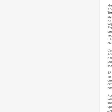
Им
Хо
Ти
му
из
хо
Ег
си
те
Са
см
Сы
Ар
о 
ре
вс
12
то
св
ок
во
Кр
не
ка
ор
ди