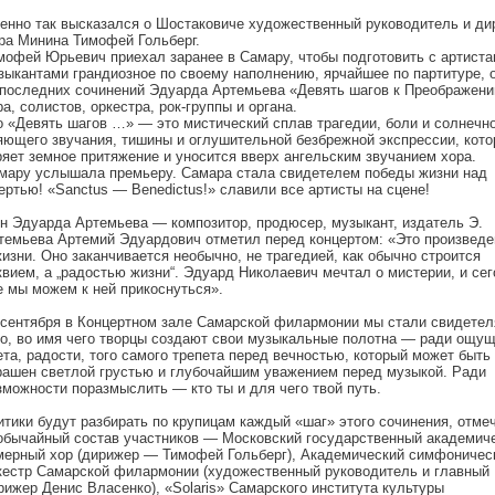
енно так высказался о Шостаковиче художественный руководитель и ди
ра Минина Тимофей Гольберг.
мофей Юрьевич приехал заранее в Самару, чтобы подготовить с артиста
зыкантами грандиозное по своему наполнению, ярчайшее по партитуре, 
 последних сочинений Эдуарда Артемьева «Девять шагов к Преображен
ра, солистов, оркестра, рок-группы и органа.
о «Девять шагов …» — это мистический сплав трагедии, боли и солнечн
яющего звучания, тишины и оглушительной безбрежной экспрессии, кото
ряет земное притяжение и уносится вверх ангельским звучанием хора.
мару услышала премьеру. Самара стала свидетелем победы жизни над
ертью! «Sanctus — Benedictus!» славили все артисты на сцене!
н Эдуарда Артемьева — композитор, продюсер, музыкант, издатель Э.
темьева Артемий Эдуардович отметил перед концертом: «Это произведе
жизни. Оно заканчивается необычно, не трагедией, как обычно строится
квием, а „радостью жизни“. Эдуард Николаевич мечтал о мистерии, и се
е мы можем к ней прикоснуться».
 сентября в Концертном зале Самарской филармонии мы стали свидете
го, во имя чего творцы создают свои музыкальные полотна — ради ощу
ета, радости, того самого трепета перед вечностью, который может быть
рашен светлой грустью и глубочайшим уважением перед музыкой. Ради
зможности поразмыслить — кто ты и для чего твой путь.
итики будут разбирать по крупицам каждый «шаг» этого сочинения, отме
обычайный состав участников — Московский государственный академич
мерный хор (дирижер — Тимофей Гольберг), Академический симфоничес
кестр Самарской филармонии (художественный руководитель и главный
рижер Денис Власенко), «Solaris» Самарского института культуры