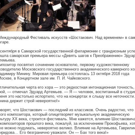
Международный Фестиваль искусств «Шостакович. Над временем» в са
згаре.
 сентября в Самарской государственной филармонии с грандиозным усп
ошла самарская премьера мессы «Девять шагов к Преображению» Эдуа
темьева.
мпозитор посвятил сочинение основателю, первому художественному
ководителю Московского государственного академического камерного хо
адимиру Минину. Мировая премьера состоялась 13 октября 2018 года
Москве, в Концертном зале им. П. И. Чайковского.
тличительная черта его хора — это редкостная интонационная точность,
рой, — отмечал Эдуард Артемьев. — Я — человек, воспитанный в студи
меня это настолько испортило, что на концертах я слышу все неточности
нина держит строй невероятно!»
оворят, что Шостакович — последний из классиков. Очень радостно, что
кого композитора, который олицетворяет музыкальную академическую
льтуру ХХ века, строится фестиваль. Мне кажется, влияние Шостакович
 композиторов прошлого века, пожалуй, за исключением Прокофьева, хот
же можно подумать, невероятно велико. Влияние на Артемьева, Гаврили
иридова… Его безгранично уважали. Он — Бах того века!»