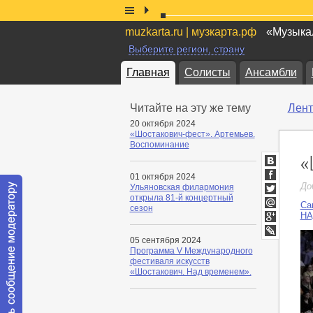
muzkarta.ru | музкарта.рф
«Музыкал
Выберите регион, страну
Главная
Солисты
Ансамбли
Читайте на эту же тему
Лент
20 октября 2024
«Шостакович-фест». Артемьев.
Воспоминание
«
ВКонтакт
01 октября 2024
Facebook
До
Ульяновская филармония
открыла 81-й концертный
Twitter
Са
сезон
Мой
НА
Мир
Google+
05 сентября 2024
LiveJournal
Программа V Международного
фестиваля искусств
«Шостакович. Над временем».