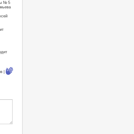
ы № 5
емьева
ксей
ит
одит
в |