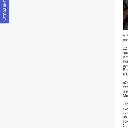
Отправить
сообщение
модератору
V 
ра
12
пр
Ар
Ко
ру
Вл
в 
«О
ст
и 
Ми
«Г
та
ку
на
то
Св