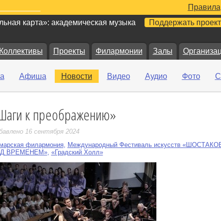
Правила
ьная карта»: академическая музыка
Поддержать проект
Коллективы
Проекты
Филармонии
Залы
Организа
а
Афиша
Новости
Видео
Аудио
Фото
С
Шаги к преображению»
е
бавлено 16 сентября 2024
марская филармония
,
Международный Фестиваль искусств «ШОСТАКО
Д ВРЕМЕНЕМ»
,
«Градский Холл»