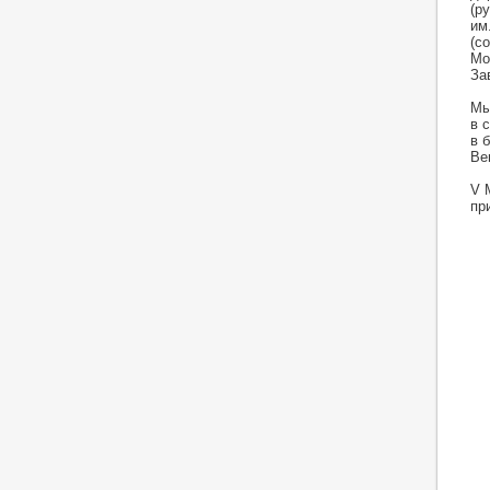
(р
им
(с
Мо
За
Мы
в 
в 
Be
V 
пр