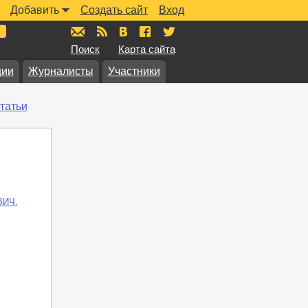
Добавить
Создать сайт
Вход
mail@muzkarta.ru
RSS
vk.com/muzkarta
fb.com/muzkarta
twitter.com/muzkarta
Поиск
Карта сайта
ции
Журналисты
Участники
татьи
ВИЧ.