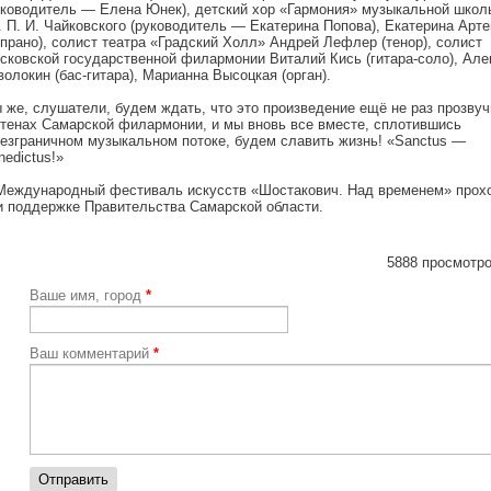
уководитель — Елена Юнек), детский хор «Гармония» музыкальной школ
. П. И. Чайковского (руководитель — Екатерина Попова), Екатерина Арт
опрано), солист театра «Градский Холл» Андрей Лефлер (тенор), солист
сковской государственной филармонии Виталий Кись (гитара-соло), Але
волокин (бас-гитара), Марианна Высоцкая (орган).
 же, слушатели, будем ждать, что это произведение ещё не раз прозвуч
стенах Самарской филармонии, и мы вновь все вместе, сплотившись
безграничном музыкальном потоке, будем славить жизнь! «Sanctus —
nedictus!»
Международный фестиваль искусств «Шостакович. Над временем» прох
и поддержке Правительства Самарской области.
5888 просмотро
Ваше имя, город
*
Ваш комментарий
*