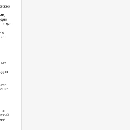
рижер
ми,
одно
ию» для
ого
рая
ние
годня
лями
щения
чать
еский
кий