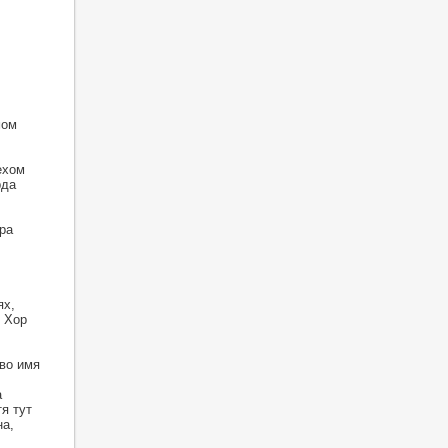
мом
ехом
рда
ра
ях,
. Хор
 во имя
а
я тут
на,