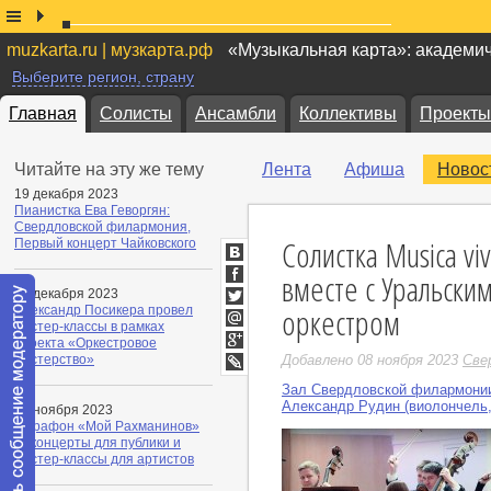
muzkarta.ru | музкарта.рф
«Музыкальная карта»: академи
Выберите регион, страну
Главная
Солисты
Ансамбли
Коллективы
Проекты
Читайте на эту же тему
Лента
Афиша
Новос
19 декабря 2023
Пианистка Ева Геворгян:
Свердловской филармония,
Солистка Musica v
Первый концерт Чайковского
ВКонтакте
вместе с Уральск
Facebook
19 декабря 2023
оркестром
Александр Посикера провел
Twitter
мастер-классы в рамках
Мой
проекта «Оркестровое
Мир
Google+
мастерство»
Добавлено 08 ноября 2023
Све
LiveJournal
Зал Свердловской филармони
Александр Рудин (виолончель,
08 ноября 2023
Марафон «Мой Рахманинов»
— концерты для публики и
мастер-классы для артистов