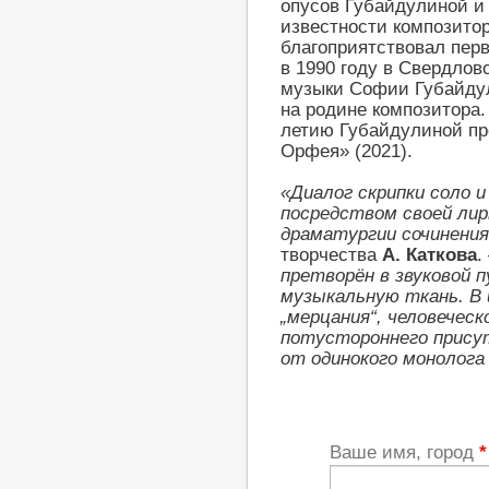
опусов Губайдулиной и
известности композитор
благоприятствовал пер
в 1990 году в Свердлов
музыки Софии Губайдули
на родине композитора.
летию Губайдулиной пр
Орфея» (2021).
«Диалог скрипки соло 
посредством своей лир
драматургии сочинени
творчества
А. Каткова
.
претворён в звуковой 
музыкальную ткань. В
„мерцания“, человеческо
потустороннего прис
от одинокого монолога
Ваше имя, город
*