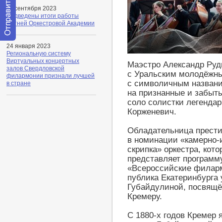
11 сентября 2023
Подведены итоги работы
Летней Оркестровой Академии
Отправить
24 января 2023
сообщение
Региональную систему
модератору
Виртуальных концертных
Маэстро Александр Руд
залов Свердловской
с Уральским молодёжны
филармонии признали лучшей
с символичным назван
в стране
на признанные и забыт
соло солистки легендар
Корженевич.
Обладательница прести
в номинации «камерно-
скрипка» оркестра, кот
представляет программ
«Всероссийские филарм
публика Екатеринбурга
Губайдулиной, посвящ
Кремеру.
С 1880-х годов Кремер