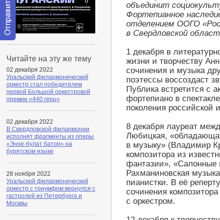
объединит социокульт
Фортепианное наследие
отделением ООГО «Рос
в Свердловской област
Отправить
1 декабря в литератур
сообщение
Читайте на эту же тему
модератору
жизни и творчеству Ан
сочинения и музыка др
02 декабря 2022
Уральский филармонический
поэтессы воссоздаст з
оркестр стал победителем
Публика встретится с а
первой Большой оркестровой
фортепиано в спектакле
премии «440 герц»
поколения российской 
02 декабря 2022
8 декабря лауреат меж
В Свердловской филармонии
Любицкая, «обладающая
исполнят фрагменты из оперы
в музыку» (Владимир К
«Энхе-булат батор» на
бурятском языке
композитора из извест
фантазии», «Салонные 
Рахманиновская музыка
28 ноября 2022
пианистки. В её репер
Уральский филармонический
оркестр с триумфом вернулся с
сочинения композитора 
гастролей из Петербурга и
с оркестром.
Москвы
12 декабря к творчеств