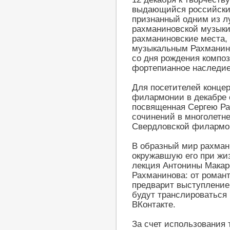
выдающийся российский
признанный одним из л
рахманиновской музыки
рахманиновские места,
музыкальным Рахманино
со дня рождения композ
фортепианное наследие
Для посетителей конце
филармонии в декабре о
посвященная Сергею Ра
сочинений в многолетне
Свердловской филармо
В образный мир рахмани
окружавшую его при жиз
лекция Антонины Макар
Рахманинова: от романт
предварит выступление 
будут транслироваться н
ВКонтакте.
За счет использования 