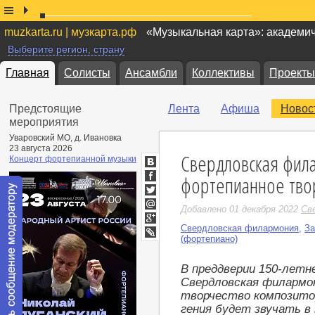
muzkarta.ru | музкарта.рф
«Музыкальная карта»: академи
Выберите регион, страну
Главная
Солисты
Ансамбли
Коллективы
Проекты
Предстоящие
Лента
Афиша
Новос
мероприятия
Уваровский МО, д. Ивановка
23 августа 2026
Свердловская фил
Концерт фортепианной музыки
ВКонтакте
фортепианное тво
Facebook
Twitter
Добавлено 01 декабря 2022
Св
Мой
Мир
Свердловская филармония
,
За
Google+
(фортепиано)
LiveJournal
В преддверии 150-летн
Свердловская филармо
творчество композито
гения будет звучать в