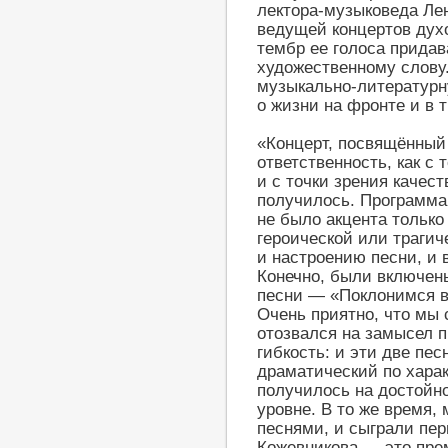
лектора-музыковеда Ле
ведущей концертов духо
тембр ее голоса придав
художественному слову
музыкально-литературн
о жизни на фронте и в т
«Концерт, посвящённы
ответственность, как с 
и с точки зрения качест
получилось. Программа
не было акцента только 
героической или трагич
и настроению песни, и 
Конечно, были включены
песни — «Поклонимся в
Очень приятно, что мы 
отозвался на замысел 
гибкость: и эти две пе
драматический по хара
получилось на достойн
уровне. В то же время,
песнями, и сыграли пе
Кожевникова — это прем