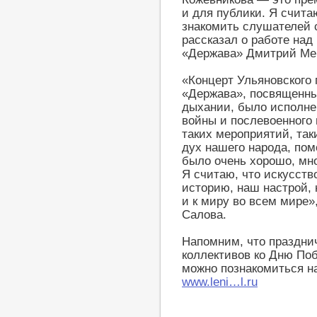
и для публики. Я счита
знакомить слушателей 
рассказал о работе над
«Держава» Дмитрий Ме
«Концерт Ульяновского 
«Держава», посвященн
дыхании, было исполне
войны и послевоенного
таких мероприятий, так
дух нашего народа, по
было очень хорошо, мно
Я считаю, что искусств
историю, наш настрой,
и к миру во всем мире
Салова.
Напомним, что праздни
коллективов ко Дню По
можно познакомиться н
www.leni…l.ru