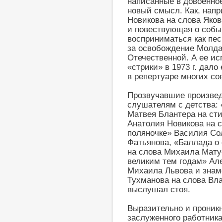
написанные в довоенно
новый смысл. Как, нап
Новикова на слова Яков
и повествующая о собы
восприниматься как пес
за освобождение Молда
Отечественной. А ее и
«стрики» в 1973 г. дало
в репертуаре многих с
Прозвучавшие произве
слушателям с детства:
Матвея Блантера на сти
Анатолия Новикова на 
поляночке» Василия Со
Фатьянова, «Баллада о
на слова Михаила Матус
великим тем годам» Ал
Михаила Львова и зна
Тухманова на слова Вл
выслушал стоя.
Выразительно и проник
заслуженного работник