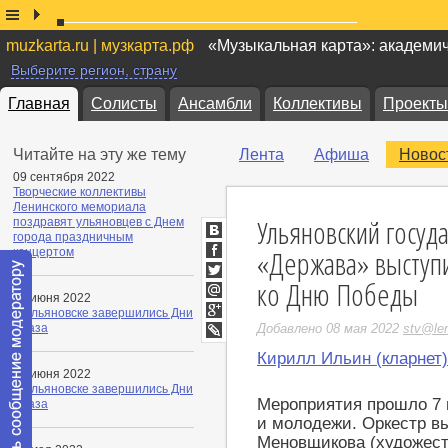
muzkarta.ru | музкарта.рф
«Музыкальная карта»: академи
Выберите регион, страну
Главная
Солисты
Ансамбли
Коллективы
Проекты
Читайте на эту же тему
Лента
Афиша
Новос
09 сентября 2022
Творческие коллективы
Ленинского мемориала
Ульяновский госуд
поздравят ульяновцев с Днем
города праздничным
ВКонтакте
«Держава» выступ
концертом
Facebook
ко Дню Победы
Twitter
03 июня 2022
Мой
В Ульяновске завершились Дни
Мир
Google+
джаза
Добавлено 08 мая 2022
stv@len
LiveJournal
Кирилл Ильин (кларнет)
03 июня 2022
В Ульяновске завершились Дни
Мероприятия прошло 7 
джаза
и молодежи. Оркестр в
Меновщикова (художес