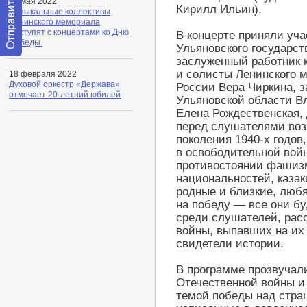
06 мая 2022
Кирилл Ильин).
Музыкальные коллективы
Ленинского мемориала
выступят с концертами ко Дню
В концерте приняли уча
Победы.
Ульяновского государст
заслуженный работник 
Отправить
сообщение
и солисты Ленинского 
18 февраля 2022
модератору
Духовой оркестр «Держава»
России Вера Чиркина, 
отмечает 20-летний юбилей
Ульяновской области В
Елена Рождественская,
перед слушателями воз
поколения 1940-х годов,
в освободительной войн
противостоянии фашизм
национальностей, казак
родные и близкие, люб
на победу — все они бу
среди слушателей, рас
войны, выпавших на их
свидетели истории.
В программе прозвучали
Отечественной войны и
темой победы над стра