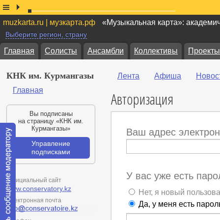
muzkarta.ru | музкарта.рф
«Музыкальная карта»: академи
Выберите регион, страну
Главная
Солисты
Ансамбли
Коллективы
Проекты
КНК им. Курмангазы
Лента
Афиша
Новос
Главная
Авторизация
Вы подписаны
на страницу «КНК им.
Курмангазы»
Ваш адрес электрон
Управление
подписками
У вас уже есть паро
Официальный сайт
www.conservatory.kz
Нет, я новый пользов
Электронная почта
Да, у меня есть парол