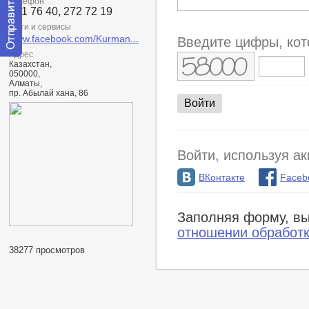
Телефон
261 76 40, 272 72 19
Сети и сервисы
www.facebook.com/Kurman...
Введите цифры, кот
Адрес
Отправить
Казахстан,
сообщение
050000,
модератору
Алматы,
пр. Абылай хана, 86
Войти, используя ак
ВКонтакте
Faceb
Заполняя форму, вы
отношении обработ
38277 просмотров