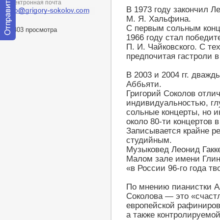
Электронная почта
В 1973 году закончил Л
М. Я. Хальфина.
С первым сольным конце
47403 просмотра
1966 году стал победи
Отправить
П. И. Чайковского. С те
сообщение
предпочитая гастроли в
модератору
В 2003 и 2004 гг. дваж
Аббьяти.
Григорий Соколов отлич
индивидуальностью, гл
сольные концерты, но и
около 80-ти концертов 
Записывается крайне ре
студийным.
Музыковед Леонид Гакке
Малом зале имени Глин
«в России 96-го года тв
По мнению пианистки А
Соколова — это «счаст
европейской рафиниров
а также контролируемо