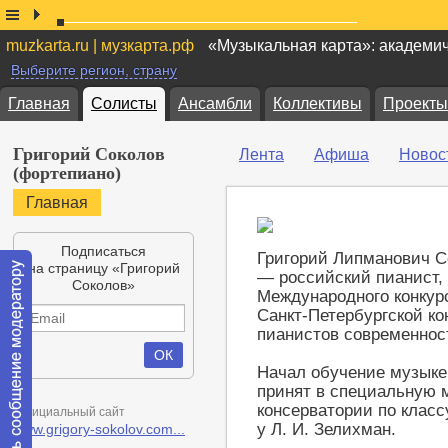
muzkarta.ru | музкарта.рф
«Музыкальная карта»: академи
Выберите регион, страну
Главная
Солисты
Ансамбли
Коллективы
Проекты
Григорий Соколов
Лента
Афиша
Новос
(фортепиано)
Главная
Подписаться
Григорий Липманович Со
на страницу «Григорий
— российский пианист, 
Соколов»
Международного конкурс
Санкт-Петербургской к
пианистов современнос
Начал обучение музыке 
принят в специальную 
консерватории по клас
Официальный сайт
у Л. И. Зелихман.
www.grigory-sokolov.com...