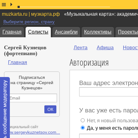
muzkarta.ru | музкарта.рф
«Музыкальная карта»: академи
Выберите регион, страну
Главная
Солисты
Ансамбли
Коллективы
Проекты
Сергей Кузнецов
Лента
Афиша
Новос
(фортепиано)
Авторизация
Главная
Подписаться
Ваш адрес электрон
на страницу «Сергей
Кузнецов»
У вас уже есть паро
Нет, я новый пользов
Официальный сайт
Да, у меня есть парол
www.sergeykuznetsov.com...