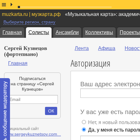
muzkarta.ru | музкарта.рф
«Музыкальная карта»: академи
Выберите регион, страну
Главная
Солисты
Ансамбли
Коллективы
Проекты
Сергей Кузнецов
Лента
Афиша
Новос
(фортепиано)
Авторизация
Главная
Подписаться
Ваш адрес электрон
на страницу «Сергей
Кузнецов»
У вас уже есть паро
Нет, я новый пользов
Официальный сайт
Да, у меня есть парол
www.sergeykuznetsov.com...