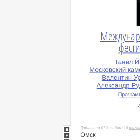
Междунар
фести
Танел Й
Московский кам
Валентин Ур
Александр Ру
Програм
Добавлено 01 декабря / 16
muzka
Омск
ВКонтакте