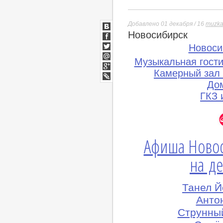
Добавлено 01 декабря / 16
muzka
Новосибирск
ВКонтакте
Facebook
Новоси
Twitter
Музыкальная гост
Мой
Мир
Камерный зал
Google+
До
lj
ГКЗ 
Афиша Ново
на де
Танел Й
Антон
Струнны