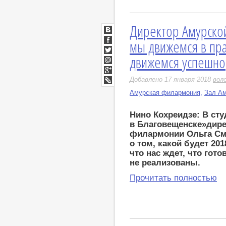
Директор Амурско
ВКонтакте
мы движемся в пр
Facebook
движемся успешно
Twitter
Мой
Мир
Google+
Добавлено 17 января 2018
вол
LiveJournal
Амурская филармония
,
Зал А
Нино Кохреидзе:
В ст
в Благовещенске»
дире
филармонии Ольга См
о том, какой будет 20
что нас ждет, что гото
не реализованы.
Прочитать полностью