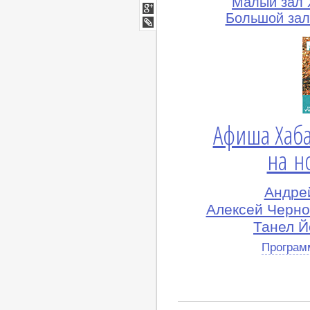
Малый зал 
Мой
Мир
Большой зал
Google+
lj
Афиша Хаб
на н
Андрей
Алексей Черно
Танел Й
Програм