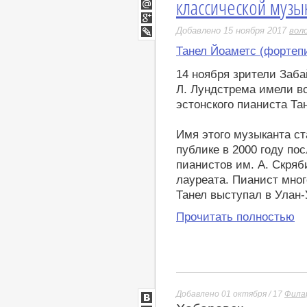
классической музы
Twitter
Мой
Мир
Google+
Добавлено 15 ноября 2017
вол
LiveJournal
Танел Йоаметс (фортеп
14 ноября зрители Заб
Л. Лундстрема имели во
эстонского пианиста Та
Имя этого музыканта с
публике в 2000 году пос
пианистов им. А. Скряб
лауреата. Пианист мног
Танел выступал в Улан-
Прочитать полностью
Добавлено 01 октября / 17
Фила