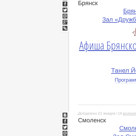
Брянск
ВКонтакте
Facebook
Бря
Twitter
Зал «Дружб
Мой
Мир
Google+
lj
Афиша Брянско
Танел Й
Програм
Добавлено 01 января / 18
волон
Смоленск
ВКонтакте
Facebook
Смол
Twitter