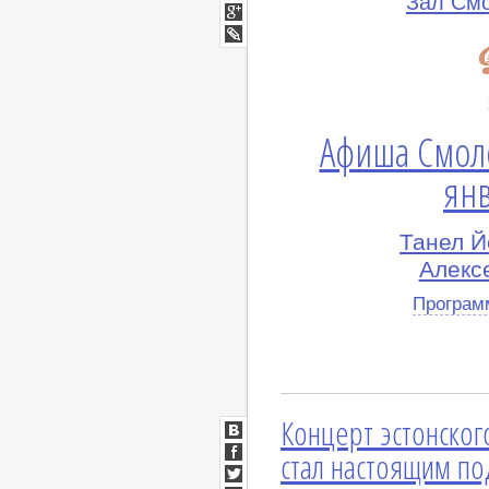
Зал См
Мой
Мир
Google+
lj
Афиша Смол
янв
Танел Й
Алексе
Програм
Концерт эстонског
ВКонтакте
стал настоящим п
Facebook