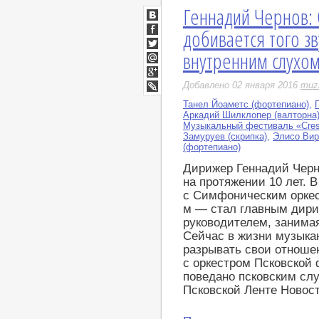
Геннадий Чернов:
ВКонтакте
добивается того з
Facebook
внутренним слухо
Twitter
Мой
Мир
Google+
Добавлено 02 января 2016
muz
LiveJournal
Танел Йоаметс (фортепиано)
,
Аркадий Шилклопер (валторна
Музыкальный фестиваль «Cre
Замуруев (скрипка)
,
Элисо Вир
(фортепиано)
Дирижер Геннадий Черн
на протяжении 10 лет. В
с Симфоническим оркес
м — стал главным дир
руководителем, занимая
Сейчас в жизни музыкан
разрывать свои отноше
с оркестром Псковской 
поведано псковским сл
Псковской Ленте Новост