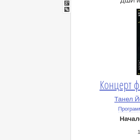
ДШИ им
Мой
Мир
Google+
lj
Концерт ф
Танел Й
Програм
Начал