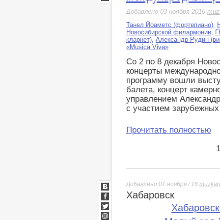
LiveJournal
Добавлено 03 ноября 2016
muz
Танел Йоаметс (фортепиано)
,
Новосибирской филармонии
,
Г
кларнет)
,
Александр Рудин (ви
«Musica Viva»
Со 2 по 8 декабря Нов
концерты международно
программу вошли высту
балета, концерт камерно
управлением Александр
с участием зарубежных
Прочитать полностью
Добавлено 01 ноября / 16
muzkar
Хабаровск
ВКонтакте
Facebook
Хабаровск
Twitter