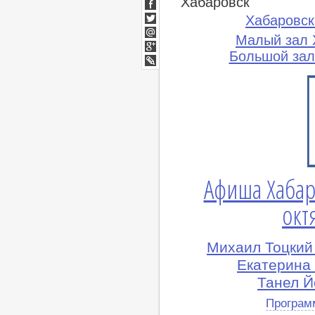
Хабаровск
ВКонтакте
Facebook
Хабаровск
Twitter
Малый зал 
Мой
Мир
Большой зал
Google+
lj
Афиша Хабар
окт
Михаил Тоцкий 
Екатерина
Танел Й
Програм