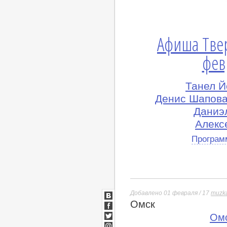
Афиша Тве
фев
Танел Й
Денис Шапова
Даниэл
Алекс
Програм
Добавлено 01 февраля / 17
muzka
Омск
ВКонтакте
Facebook
Ом
Twitter