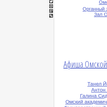
Facebook
Ом
Twitter
Органный 
Мой
Мир
Зал 
Google+
lj
Афиша Омской
Танел Й
Антон
Галина Сид
Омский академич