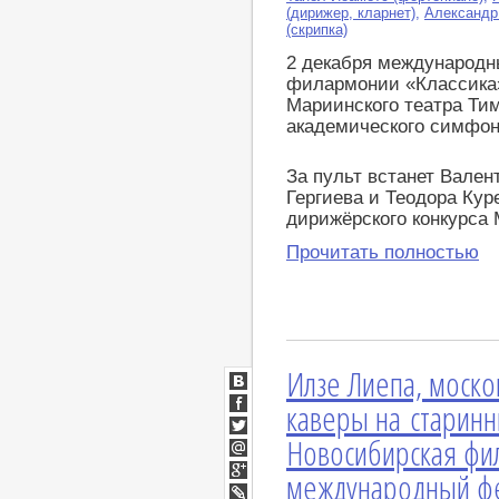
(дирижер, кларнет)
,
Александр
(скрипка)
2 декабря международ
филармонии «Классика»
Мариинского театра Ти
академического симфон
За пульт встанет Вале
Гергиева и Теодора Кур
дирижёрского конкурса 
Прочитать полностью
Илзе Лиепа, москов
ВКонтакте
каверы на старинн
Facebook
Новосибирская фи
Twitter
Мой
международный фе
Мир
Google+