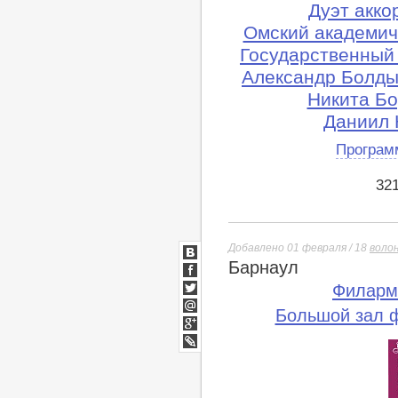
Дуэт акко
Омский академич
Государственный
Александр Болды
Никита Бо
Даниил 
Програм
32
Добавлено 01 февраля / 18
воло
Барнаул
ВКонтакте
Facebook
Филарм
Twitter
Большой зал 
Мой
Мир
Google+
lj