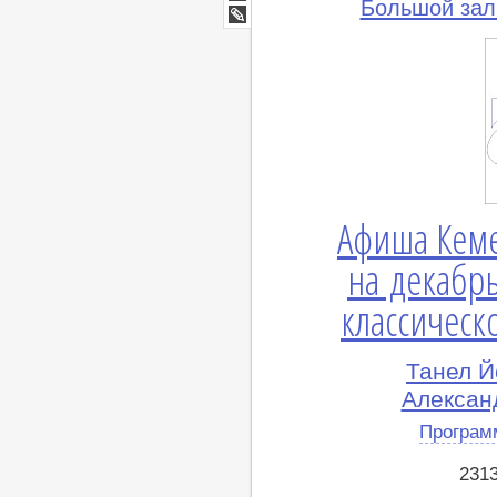
Мир
Большой зал
Google+
lj
Афиша Кем
на декабрь
классическ
Танел Й
Алексан
Програм
231