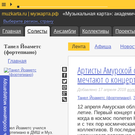
muzkarta.ru | музкарта.рф
«Музыкальная карта»: академи
Выберите регион, страну
Главная
Солисты
Ансамбли
Коллективы
Проекты
Танел Йоаметс
Лента
Афиша
Новос
(фортепиано)
Главная
Артисты Амурской 
ВКонтакте
мечтают о концер
Facebook
Twitter
Добавлено 17 апреля 2018
вол
Мой
Мир
Танел Йоаметс (фортепиано)
,
Google+
LiveJournal
12 апреля Амурская об
летие. Первый концерт в
когда в космос полетел
и с тех пор космическа
Танел Йоаметс учился
коллективов. В послед
фортепиано в ДМШ и Муз.