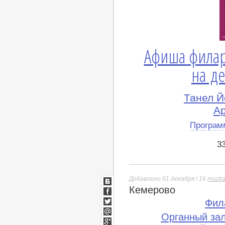
Афиша филар
на де
Танел Й
А
Програм
3
Добавлено 01 декабря / 16
muzka
Кемерово
ВКонтакте
Facebook
Фил
Twitter
Органный за
Мой