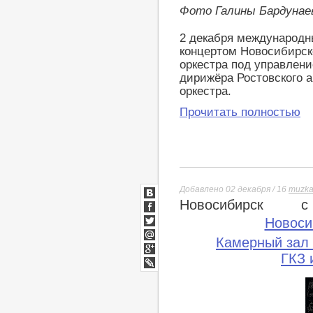
Фото Галины Бардунае
2 декабря международн
концертом Новосибирск
оркестра под управлени
дирижёра Ростовского 
оркестра.
Прочитать полностью
Добавлено 02 декабря / 16
muzka
Новосибирск
с
ВКонтакте
Facebook
Новоси
Twitter
Камерный зал
Мой
Мир
ГКЗ 
Google+
lj