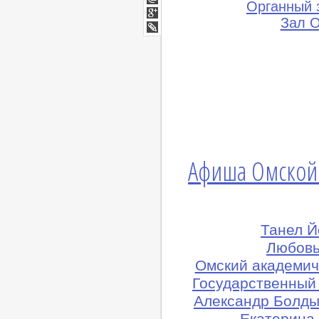
Органный 
Мой
Мир
Зал 
Google+
lj
Афиша Омской
Танел Й
Любовь
Омский академич
Государственный
Александр Болды
Екатерина