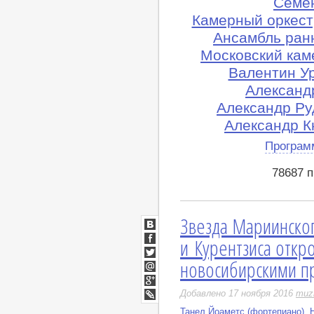
Семён
Камерный оркес
Ансамбль ранн
Московский кам
Валентин Ур
Александ
Александр Ру
Александр Кн
Програм
78687 
Звезда Мариинског
ВКонтакте
и Курентзиса откр
Facebook
новосибирскими п
Twitter
Мой
Мир
Google+
Добавлено 17 ноября 2016
muz
LiveJournal
Танел Йоаметс (фортепиано)
,