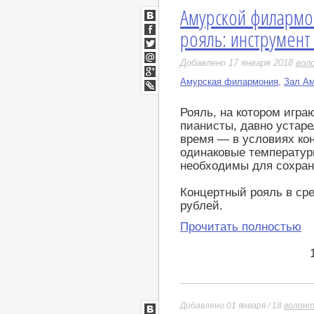
Амурской филармо
ВКонтакте
рояль: инструмент
Facebook
Twitter
Добавлено 17 января 2018
вол
Мой
Мир
Амурская филармония
,
Зал А
Google+
LiveJournal
Рояль, на котором играю
пианисты, давно устаре
время — в условиях кон
одинаковые температур
необходимы для сохран
Концертный рояль в сре
рублей.
Прочитать полностью
Добавлено 01 января / 18
волон