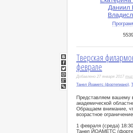
Даниил 
Владисл
Програм
553
Тверская филармо
ВКонтакте
феврале
Facebook
Twitter
Добавлено 27 января 2017
muz
Мой
Мир
Танел Йоаметс (фортепиано)
,
Google+
LiveJournal
Представляем вашему 
академической областн
Обращаем внимание, чт
возрастное ограничение
1 февраля (среда) 18:3
Танел ЙОАМЕТС (форте