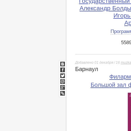
Государственный
Александр Болды
Игорь
А
Програм
558
Добавлено 01 декабря / 16
muzka
Барнаул
ВКонтакте
Facebook
Филарм
Twitter
Большой зал 
Мой
Мир
Google+
lj