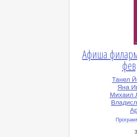
Афиша филарм
фев
Танел Й
Яна И
Михаил 
Владисл
А
Програм