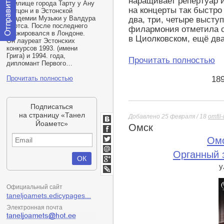
наращивает репертуар 
Училище города Тарту у Ану
на концерты так быстро
Антцон и в Эстонской
Академии Музыки у Валдура
два, три, четыре высту
Роотса. После последнего
филармония отметила ср
стажировался в Лондоне.
в Циолковском, ещё два
Он лауреат Эстонских
Отправить
конкурсов 1993.
(
имени
сообщение
Грига) и 1994. года,
Прочитать полностью
модератору
дипломант Первого…
18
Прочитать полностью
Подписаться
на страницу «Танел
Добавлено 25 февраля / 18
omfil-
Йоаметс»
Омск
ВКонтакте
Facebook
Ом
Twitter
Органный 
Мой
Мир
у
Google+
lj
Официальный сайт
taneljoamets.edicypages...
Электронная почта