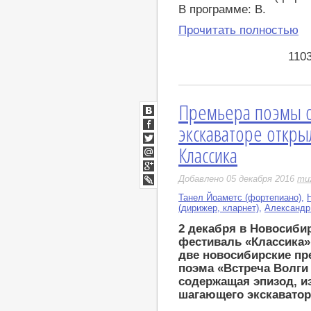
В программе: В.
Прочитать полностью
110
Премьера поэмы о
ВКонтакте
экскаваторе откр
Facebook
Классика
Twitter
Мой
Мир
Google+
Добавлено 05 декабря 2016
mu
LiveJournal
Танел Йоаметс (фортепиано)
,
(дирижер, кларнет)
,
Александр
2 декабря в Новосиб
фестиваль «Классика»
две новосибирские пр
поэма «Встреча Волги
содержащая эпизод, и
шагающего экскаватор