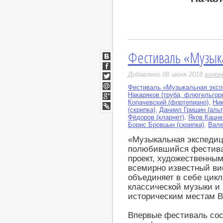
Фестиваль «Музык
ВКонтакте
Facebook
Добавлено 08 июня 2018
воло
Twitter
Фестиваль «Музыкальная эксп
Мой
Накаряков (труба, флюгельгор
Мир
Копачевский (фортепиано)
,
Ник
Google+
(скрипка)
,
Даниил Гришин (альт
LiveJournal
Фёдоров (кларнет)
,
Яков Кацне
Борис Бровцын (скрипка)
,
Вале
«Музыкальная экспедиц
полюбившийся фестива
проект, художественным
всемирно известный ви
объединяет в себе цик
классической музыки и
историческим местам В
Впервые фестиваль сост