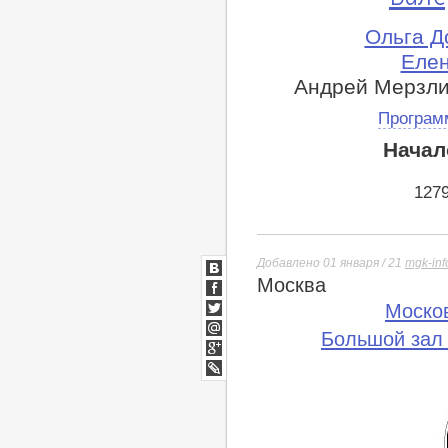
Ольга Д
Елен
Андрей Мерзли
Програм
Начал
127
Добавлено 01 января / 21
mgk-inf
Москва
ВКонтакте
Facebook
Моско
Twitter
Большой зал
Мой
Мир
Google+
lj