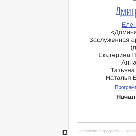
Дмит
Елен
«Домина
Заслуженная а
(
Екатерина П
Анна
Татьяна
Наталья 
Програм
Начал
Добавлено 19 февраля / 22
mos-c