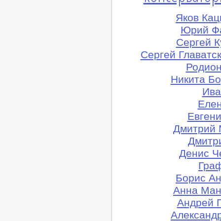
Яков Кац
Юрий Фа
Сергей К
Сергей Главатск
Родион
Никита Бо
Ива
Елен
Евгени
Дмитрий 
Дмитри
Денис Ч
Граф
Борис Ан
Анна Ман
Андрей 
Александр