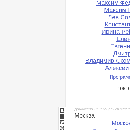
Максим Фед
Максим 
Лев Сол
Констант
Ирина Ре
Елен
Евгени
Дмитр
Владимир Ском
Алексей
Програм
1061
Добавлено 10 декабря / 20
mgk-i
Москва
ВКонтакте
Facebook
Моско
Twitter