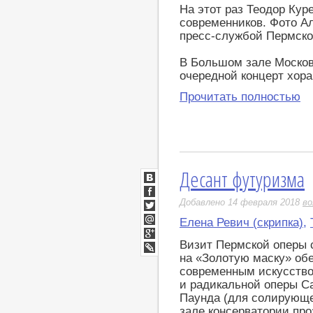
На этот раз Теодор Кур
современников. Фото А
пресс-службой Пермског
В Большом зале Москов
очередной концерт хора
Прочитать полностью
Десант футуризма
ВКонтакте
Facebook
Добавлено 14 февраля 2018
во
Twitter
Елена Ревич (скрипка)
,
Мой
Мир
Визит Пермской оперы 
Google+
на «Золотую маску» о
LiveJournal
современным искусство
и радикальной оперы C
Паунда (для солирующе
зале консерватории пр