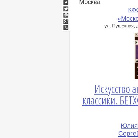
Москва
ВКонтакте
Facebook
КФ
Twitter
«Моско
Мой
Мир
ул. Пушечная, д
Google+
lj
Искусство 
классики. БЕТ
Юлия 
Сергей