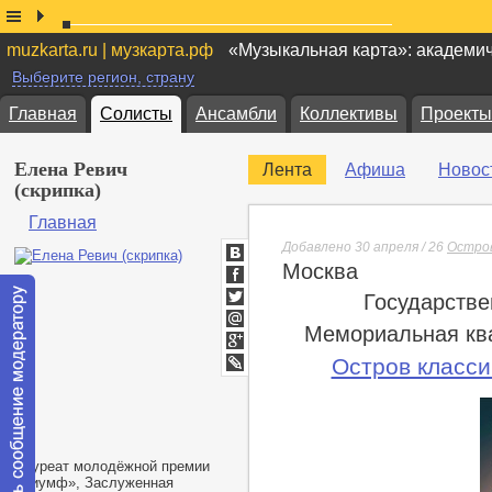
muzkarta.ru | музкарта.рф
«Музыкальная карта»: академи
Выберите регион, страну
Главная
Солисты
Ансамбли
Коллективы
Проекты
Елена Ревич
Лента
Афиша
Новос
(скрипка)
Главная
Добавлено 30 апреля / 26
Остров
Москва
ВКонтакте
Facebook
Государстве
Twitter
Мемориальная ква
Мой
Мир
Google+
Остров класси
lj
Лауреат молодёжной премии
«
Триумф», Заслуженная