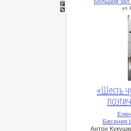
Большой зал
Мой
Мир
ул.
Google+
lj
«Шесть ч
поэтич
Елен
Басиния 
Антон Кукушк