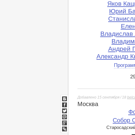
Яков Кац
Юрий Ба
Станисл
Елен
Владислав 
Владими
Андрей 
Александр Кн
Програм
2
Добавлено 15 сентября / 18
belc
Москва
ВКонтакте
Facebook
Фо
Twitter
Собор 
Мой
Мир
Старосадский 
Google+
lj