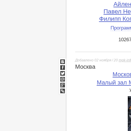
Айлен
Павел Не
Филипп Ко
Програм
1026
Добавлено 02 ноября / 20
mgk-inf
Москва
ВКонтакте
Facebook
Моско
Twitter
Малый зал М
Мой
Мир
Google+
lj