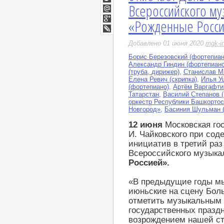
Всероссийского му
Twitter
Мой
«Рожденные Росси
Мир
Google+
LiveJournal
Добавлено 01 июня 2020
mgk-i
Борис Березовский (фортепиан
Александр Гиндин (фортепиано
(труба, дирижер)
,
Станислав М
Елена Ревич (скрипка)
,
Илья Уш
(фортепиано)
,
Артём Варгафти
Татарстан
,
Василий Степанов 
оркестр Республики Башкортос
Новгород»
,
Басиния Шульман 
12 июня
Московская гос
И. Чайковского при сод
инициатив в третий ра
Всероссийского музыка
Россией».
«В предыдущие годы мы
июньские на сцену Бол
отметить музыкальным
государственных празд
возрождением нашей ст