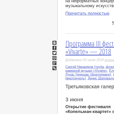
на неформатных концер
музыкальному искусств
Прочитать полностью
Программа III фес
ВКонтакте
«Vivarte» — 2018
Facebook
Twitter
Добавлено 03 июня 2018
воло
Мой
Мир
Сергей Накаряков (труба, флю
Google+
камерной музыки «Vivarte»
,
Ел
LiveJournal
Лукас Генюшас (фортепиано)
,
(виолончель)
,
Денис Шаповалов
Третьяковская галер
3 июня
Открытие фестиваля
«Копельман-квартет»