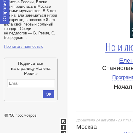
артистка России, Елена
Ревич родилась в Москве
в семье музыкантов. В 6 лет
она начала заниматься игрой
на скрипке, в возрасте 8 лет
дала свой первый сольный
Отправить
концерт. Среди
сообщение
её педагогов — В. Ревич, С.
модератору
Безродная…
Но и л
Прочитать полностью
Елен
Подписаться
Станислав
на страницу «Елена
Ревич»
Програм
Начал
40756 просмотров
Добавлено 24 августа / 23
Илья
Москва
ВКонтакте
Facebook