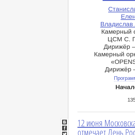
Станисл
Елен
Владислав 
Камерный 
ЦСМ С. Г
Дирижёр 
Камерный ор
«OPEN
Дирижёр 
Програм
Начал
13
12 июня Московска
ВКонтакте
отмечает День Ро
Facebook