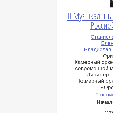
II Музыкальн
Россие
Станисл
Елен
Владислав 
Фри
Камерный орке
современной 
Дирижёр 
Камерный ор
«Ope
Програм
Начал
113