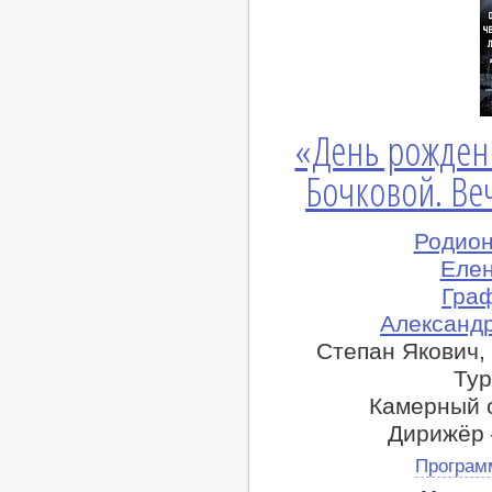
«День рождени
Бочковой. Ве
Родион
Елен
Граф
Александр
Степан Якович,
Тур
Камерный 
Дирижёр 
Програм