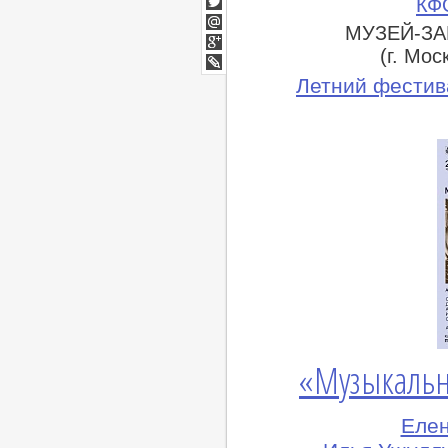
КФ
Twitter
МУЗЕЙ-ЗА
Мой
Мир
(г. Мос
Google+
lj
Летний фестив
«Музыкальн
Елен