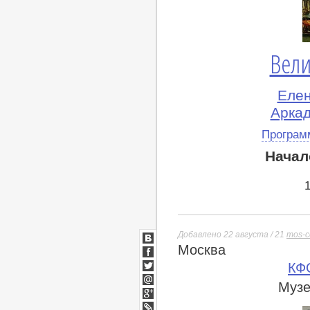
Вели
Елен
Аркад
Програм
Начал
Добавлено 22 августа / 21
mos-c
Москва
ВКонтакте
Facebook
КФ
Twitter
Музе
Мой
Мир
Google+