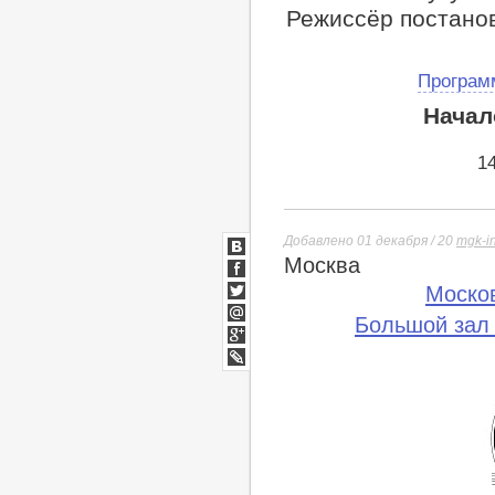
Режиссёр постано
Програм
Начал
1
Добавлено 01 декабря / 20
mgk-i
Москва
ВКонтакте
Facebook
Моско
Twitter
Большой зал
Мой
Мир
Google+
lj