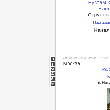
Рустам К
Елен
Струнны
Програм
Начал
Добавлено 29 октября / 21
mos-c
Москва
ВКонтакте
Facebook
КФ
Twitter
М
Мой
Мир
Б. Ник
Google+
lj