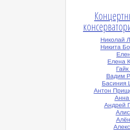
Концертн
консерватори
Николай Л
Никита Бо
Елен
Елена К
Гайк
Вадим Р
Басиния 
Антон Прище
Анна 
Андрей 
Алис
Алён
Алекс