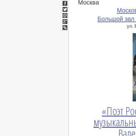
Москва
ВКонтакте
Facebook
Моско
Twitter
Большой зал
Мой
Мир
ул.
Google+
lj
«Поэт Ро
музыкальн
Вале