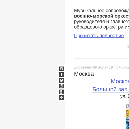
Музыкальное сопровожд
военно-морской оркес
руководителя и главног
образцового оркестра и
Прочитать полностью
Добавлено 08 июля / 19
mgk-info
Москва
ВКонтакте
Facebook
Моско
Twitter
Большой зал
Мой
Мир
ул.
Google+
lj