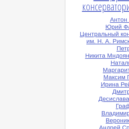
консерватори
Антон
Юрий Фа
Центральный ко
им. Н. А. Рим
Петр
Никита Мндоян
Натал
Маргарит
Максим 
Ирина Ре
Дмитр
Десислава
Граф
Владимир
Вероник
Андрей Сп