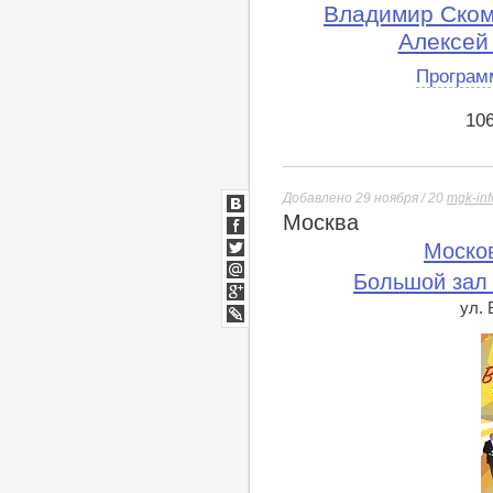
Владимир Ском
Алексей
Програм
10
Добавлено 29 ноября / 20
mgk-inf
Москва
ВКонтакте
Facebook
Моско
Twitter
Большой зал
Мой
Мир
ул.
Google+
lj