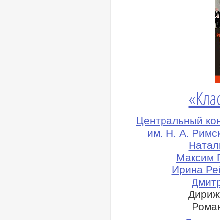
«Клас
Центральный ко
им. Н. А. Рим
Натал
Максим 
Ирина Ре
Дмитр
Дириж
Роман