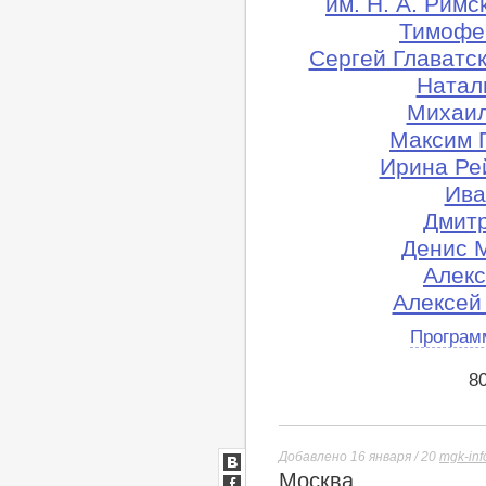
им. Н. А. Рим
Тимофе
Сергей Главатск
Натал
Михаил
Максим 
Ирина Ре
Ива
Дмитр
Денис 
Алекс
Алексей
Програм
8
Добавлено 16 января / 20
mgk-inf
Москва
ВКонтакте