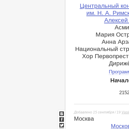
Центральный ко
им. Н. А. Рим
Алексей
Асми
Мария Остр
Анна Арз
Национальный стр
Хор Первопрест
Дирижё
Програм
Начал
215
Добавлено 15 сентября / 19
Vasi
Москва
ВКонтакте
Facebook
Моско