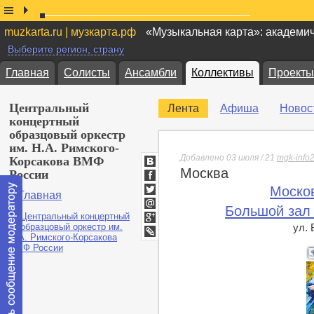
muzkarta.ru | музкарта.рф
«Музыкальная карта»: академи
Выберите регион, страну
Главная
Солисты
Ансамбли
Коллективы
Проекты
Центральный
Лента
Афиша
Новос
концертный
образцовый оркестр
им. Н.А. Римского-
Добавлено 03 июля / 21
mgk-info
Корсакова ВМФ
Москва
ВКонтакте
России
Facebook
Моско
Главная
Twitter
Большой зал
Мой
Мир
ул.
Google+
lj