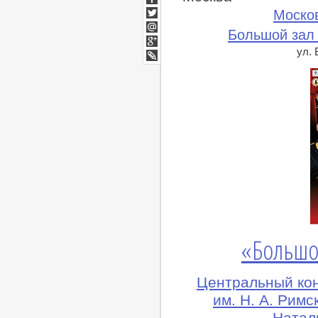
Facebook
Моско
Twitter
Большой зал
Мой
Мир
ул.
Google+
lj
«Большо
Центральный ко
им. Н. А. Рим
Натал