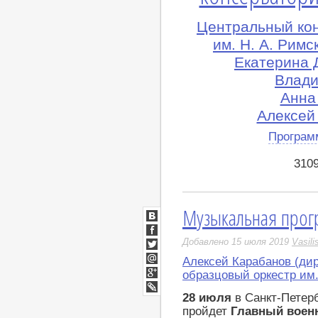
Центральный ко
им. Н. А. Рим
Екатерина 
Влади
Анна 
Алексей
Програм
310
Музыкальная про
ВКонтакте
Facebook
Добавлено 15 июля 2019
Vasili
Twitter
Алексей Карабанов (ди
Мой
образцовый оркестр им
Мир
Google+
28 июля
в Санкт-Петерб
LiveJournal
пройдет
Главный воен