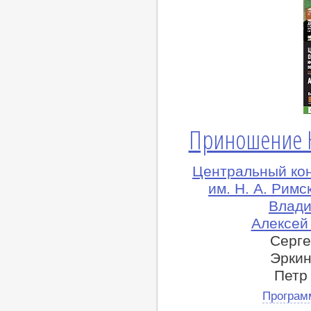
Приношение Н
Центральный ко
им. Н. А. Рим
Влади
Алексей
Серге
Эркин
Петр 
Програм