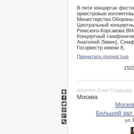
В пяти концертах фест
оркестровые коллектив
Министерства Обороны 
Центральный концертны
Римского-Корсакова ВМ
Концертный симфониче
Анатолий Левин), Симф
Госоркестр имени Е.
Прочитать полностью
152
Добавлено 15 мая / 21
mgk-info2
Москва
ВКонтакте
Facebook
Моско
Twitter
Большой зал
Мой
Мир
ул.
Google+
lj