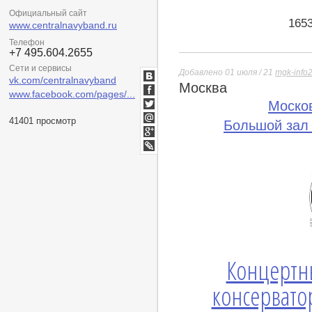
Официальный сайт
165
www.centralnavyband.ru
Телефон
+7 495.604.2655
Сети и сервисы
Добавлено 01 июля / 21
mgk-info
vk.com/centralnavyband
Москва
ВКонтакте
www.facebook.com/pages/...
Facebook
Моско
Twitter
41401 просмотр
Большой зал
Мой
Мир
Google+
lj
Концертн
консервато