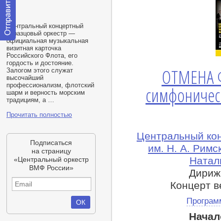
Центральный концертный
образцовый оркестр —
официальная музыкальная
Отправить
визитная карточка
сообщение
Российского Флота, его
модератору
гордость и достояние.
ОТМЕНА Ф
Залогом этого служат
высочайший
профессионализм, флотский
симфоничес
шарм и верность морским
традициям, а …
Прочитать полностью
Центральный ко
Подписаться
им. Н. А. Рим
на страницу
Натал
«Центральный оркестр
ВМФ России»
Дириж
Концерт в
Програм
Начал