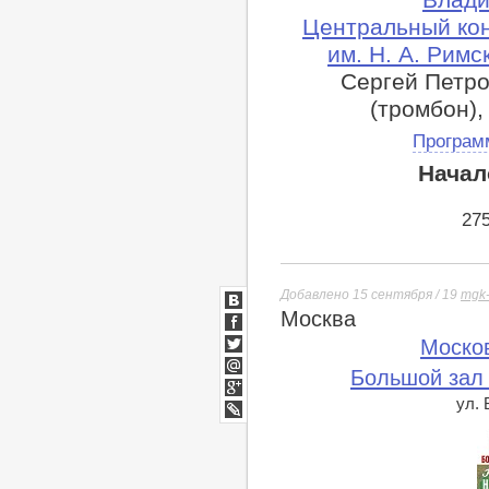
Центральный ко
им. Н. А. Рим
Сергей Петро
(тромбон),
Програм
Начал
27
Добавлено 15 сентября / 19
mgk-
Москва
ВКонтакте
Facebook
Моско
Twitter
Большой зал
Мой
Мир
ул.
Google+
lj