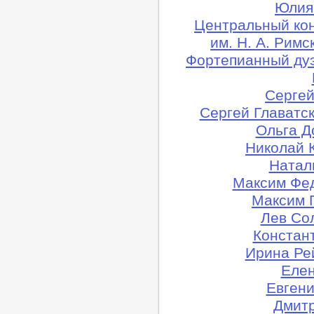
Юлия 
Центральный ко
им. Н. А. Рим
Фортепианный ду
Сергей
Сергей Главатск
Ольга Д
Николай 
Натал
Максим Фед
Максим 
Лев Сол
Констант
Ирина Ре
Елен
Евгени
Дмитр