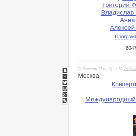
Григорий Ф
Владислав 
Анна 
Алексей
Програм
604
Добавлено 17 ноября / 19
Vasilis
Москва
ВКонтакте
Facebook
Концерт
Twitter
Мой
Мир
Международный 
Google+
lj