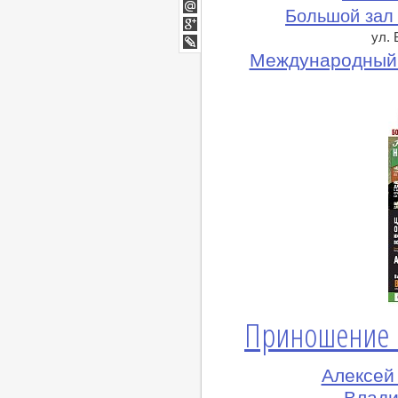
Twitter
Большой зал
Мой
Мир
ул.
Google+
lj
Международный 
Приношение Н
Алексей
Влади