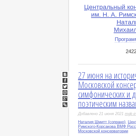
Центральный ко
им. Н. А. Рим
Натал
Михаил
Програм
242
27 июня на истори
ВКонтакте
Московской консер
Facebook
симфонических и д
Twitter
Мой
поэтическим назва
Мир
Google+
LiveJournal
Добавлено 21 июня 2021
mgk-i
Наталия Шмитт (сопрано)
,
Цент
Римского-Корсакова ВМФ Росс
Московской консерватории