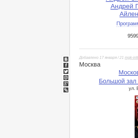
Андрей 
Айлен
Програм
959
Добавлено 17 января / 21
mgk-inf
Москва
ВКонтакте
Facebook
Моско
Twitter
Большой зал
Мой
Мир
ул.
Google+
lj