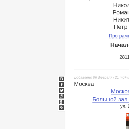
Никол
Роман
Никит
Петр 
Програм
Начал
281
Добавлено 06 февраля / 21
mgk-i
Москва
ВКонтакте
Facebook
Моско
Twitter
Большой зал
Мой
Мир
ул.
Google+
lj