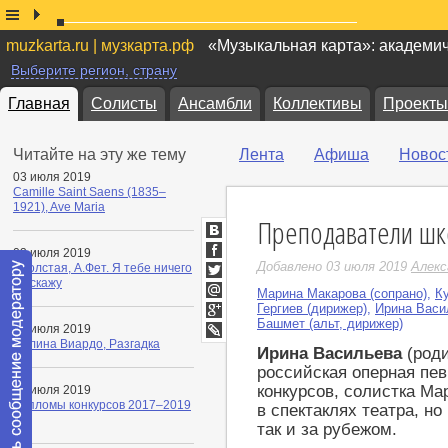
muzkarta.ru | музкарта.рф
«Музыкальная карта»: академи
Выберите регион, страну
Главная
Солисты
Ансамбли
Коллективы
Проекты
Читайте на эту же тему
Лента
Афиша
Новос
03 июля 2019
Camille Saint Saens (1835–
1921), Ave Maria
Преподаватели ш
ВКонтакте
03 июля 2019
Facebook
Добавлено 03 июля 2019
Алекс
Т.Толстая, А.Фет. Я тебе ничего
не скажу
Twitter
Марина Макарова (сопрано)
,
К
Мой
Гергиев (дирижер)
,
Ирина Васи
Мир
Башмет (альт, дирижер)
Google+
03 июля 2019
Полина Виардо, Разгадка
LiveJournal
Ирина Васильева
­(род
российская оперная пе
конкурсов, солистка Ма
03 июля 2019
Дипломы конкурсов 2017–2019
в спектаклях театра, но
гг.
так и за рубежом.