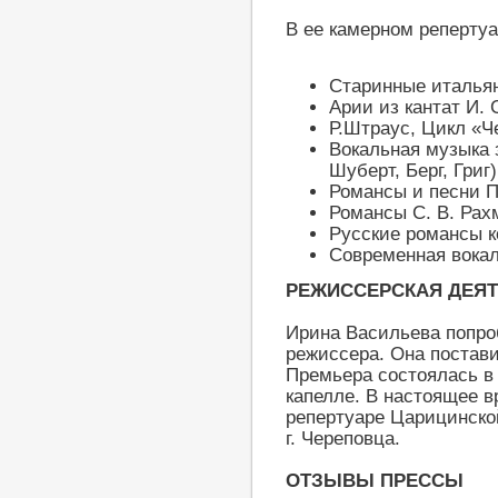
В ее камерном репертуа
Старинные италья
Арии из кантат И. 
Р.Штраус, Цикл «Ч
Вокальная музыка 
Шуберт, Берг, Григ)
Романсы и песни П
Романсы С. В. Рах
Русские романсы к
Современная вока
РЕЖИССЕРСКАЯ ДЕЯ
Ирина Васильева попро
режиссера. Она постав
Премьера состоялась в
капелле. В настоящее в
репертуаре Царицинско
г. Череповца.
ОТЗЫВЫ ПРЕССЫ