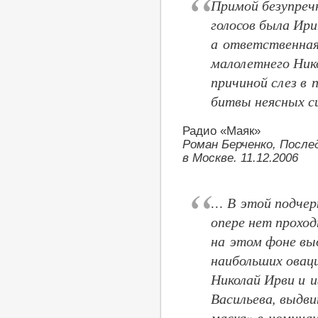
Примой безупречн
голосов была Ири
а ответственная
малолетнего Ник
причиной слез в 
битвы неясных с
Радио «Маяк»
Роман Берченко, После
в Москве. 11.12.2006
… В этой подчер
опере нет прохо
на этом фоне вы
наибольших овац
Николай Ирви и 
Васильева, выдв
маска» в номина