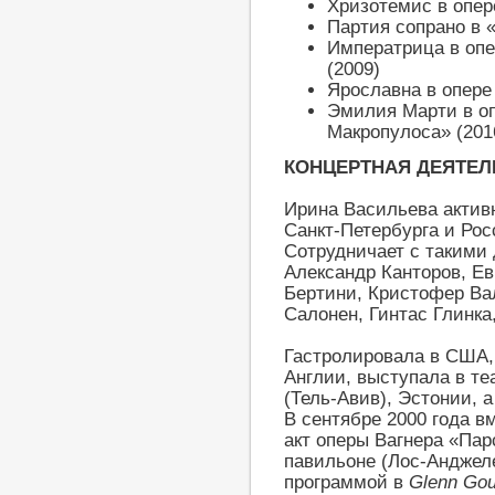
Хризотемис в опере
Партия сопрано в 
Императрица в опе
(2009)
Ярославна в опере 
Эмилия Марти в оп
Макропулоса» (201
КОНЦЕРТНАЯ ДЕЯТЕ
Ирина Васильева активн
Санкт-Петербурга и Рос
Сотрудничает с такими 
Александр Канторов, Е
Бертини, Кристофер Ва
Салонен, Гинтас Глинк
Гастролировала в США,
Англии, выступала в т
(Тель-Авив), Эстонии, 
В сентябре 2000 года в
акт оперы Вагнера «Пар
павильоне (Лос-Анджеле
программой в
Glenn Gou