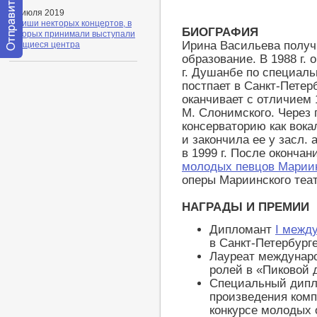
03 июля 2019
Афиши некторых концертов, в
БИОГРАФИЯ
которых принимали выступали
Ирина Васильева получ
учащиеся центра
образование. В 1988 г.
Отправить
г. Душанбе по специаль
сообщение
постпает в Санкт-Петер
модератору
оканчивает с отличием 
М. Слонимского. Через 
консерваторию как вока
и закончила ее у засл. 
в 1999 г. После оконча
молодых певцов Мариин
оперы Мариинского теат
НАГРАДЫ И ПРЕМИИ
Дипломант
I межд
в Санкт-Петербурге
Лауреат междунаро
ролей в «Пиковой 
Специальный дипл
произведения комп
конкурсе молодых 