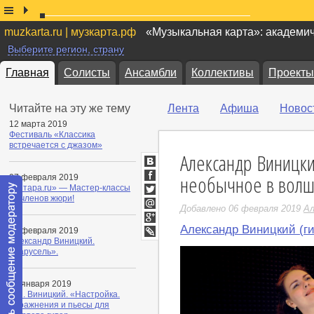
muzkarta.ru | музкарта.рф
«Музыкальная карта»: академи
Выберите регион, страну
Главная
Солисты
Ансамбли
Коллективы
Проекты
Читайте на эту же тему
Лента
Афиша
Новос
12 марта 2019
Фестиваль «Классика
встречается с джазом»
Александр Виницки
ВКонтакте
необычное в волш
07 февраля 2019
Facebook
«Гитара.ru» — Мастер-классы
от членов жюри!
Twitter
Добавлено 06 февраля 2019
Ал
Мой
Мир
Александр Виницкий (ги
Google+
06 февраля 2019
Александр Виницкий.
LiveJournal
«Карусель».
30 января 2019
А.И. Виницкий. «Настройка.
Упражнения и пьесы для