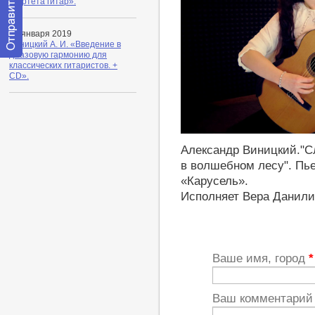
квартета гитар».
30 января 2019
Виницкий А. И. «Введение в
джазовую гармонию для
Отправить
классических гитаристов. +
сообщение
CD».
модератору
http://youtu.be/Mt-tglOS8aU
Александр Виницкий."С
в волшебном лесу". Пь
«Карусель».
Исполняет Вера Данили
Ваше имя, город
*
Ваш комментари