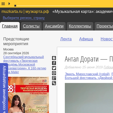
muzkarta.ru | музкарта.рф
«Музыкальная карта»: академи
Выберите регион, страну
Главная
Солисты
Ансамбли
Коллективы
Проекты
Предстоящие
Лента
Афиша
Новос
мероприятия
Москва
28 сентября 2026
Антал Дорати — Пя
Сентябрьский музыкальный
фестиваль «Творческая
ВКонтакте
молодёжь Московской
Facebook
Добавлено 15 июня 2019
Гобои
консерватории». К 160-летию
Twitter
Alma Mater
Эмиль Мирославский (гобой)
,
Мой
Большой фестиваль «Двойной 
Мир
Google+
LiveJournal