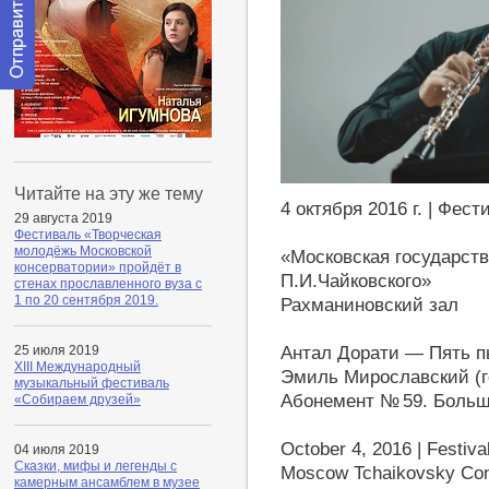
Отправить
сообщение
модератору
http://youtu.be/qUMfjxjD1F4
Читайте на эту же тему
4 октября 2016 г. | Фес
29 августа 2019
Фестиваль «Творческая
молодёжь Московской
«Московская государст
консерватории» пройдёт в
П.И.Чайковского»
стенах прославленного вуза с
1 по 20 сентября 2019.
Рахманиновский зал
Антал Дорати — Пять пь
25 июля 2019
XIII Международный
Эмиль Мирославский (
музыкальный фестиваль
Абонемент № 59. Больш
«Собираем друзей»
October 4, 2016 | Festiva
04 июля 2019
Сказки, мифы и легенды с
Moscow Tchaikovsky Con
камерным ансамблем в музее