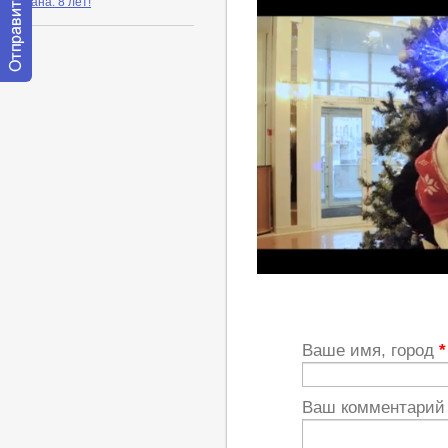
органа: 8 лет!
Отправить
сообщение
модератору
http://youtu.be/D2PEglTVKIE
Ваше имя, город
*
Ваш комментари