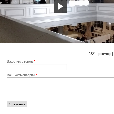
ps://youtu.be/1RbTnx5-ZIk
9821 просмотр |
Ваше имя, город
*
Ваш комментарий
*