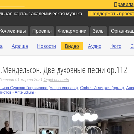
Правила
ьная карта»: академическая музыка
Поддержать проект
Коллективы
Проекты
Филармонии
Залы
Организа
а
Афиша
Новости
Видео
Аудио
Фото
С
.Мендельсон. Две духовные песни ор.112
е
бавлено 01 марта 2021
Orgel concerts
тьяна Сучкова-Гавриилова (меццо-сопрано)
,
Софья Иглицкая (орган)
,
Анс
листов «Anteludium»