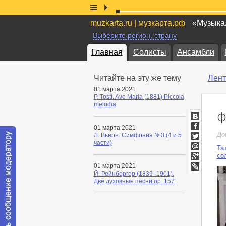
muzkarta.ru | музкарта.рф
«Музыкал
Выберите регион, страну
Главная
Солисты
Ансамбли
Читайте на эту же тему
Лент
01 марта 2021
P. Tosti. Ave Maria (1881) Piccola
melodia
Ф
ВКонтакт
01 марта 2021
Facebook
До
Л. Вьерн. Симфония №3 (4 и 5
части)
Twitter
Та
Мой
со
Мир
Google+
01 марта 2021
Й. Рейнбергер (1839–1901).
LiveJournal
Две духовные песни op. 157