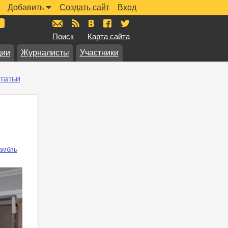
Добавить
Создать сайт
Вход
mail@muzkarta.ru
RSS
vk.com/muzkarta
fb.com/muzkarta
twitter.com/muzkarta
Поиск
Карта сайта
ции
Журналисты
Участники
татьи
амбль