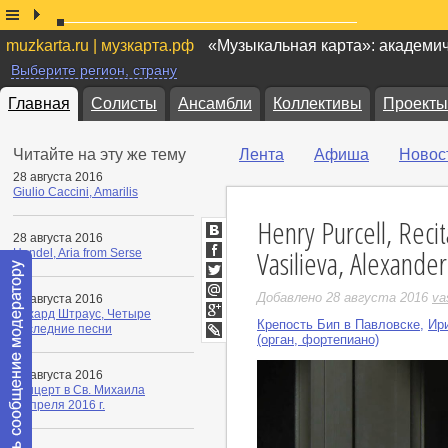
muzkarta.ru | музкарта.рф
«Музыкальная карта»: академи
Выберите регион, страну
Главная
Солисты
Ансамбли
Коллективы
Проекты
Читайте на эту же тему
Лента
Афиша
Новос
28 августа 2016
Giulio Caccini, Amarilis
Henry Purcell, Reci
28 августа 2016
ВКонтакте
Vasilieva, Alexande
Handel, Aria from Serse
Facebook
Twitter
Добавлено 28 августа 2016
vas
28 августа 2016
Мой
Рихард Штраус, Четыре
Мир
Крепость Бип в Павловске
,
Ир
Google+
последние песни
(орган, фортепиано)
LiveJournal
28 августа 2016
Концерт в Св. Михаила
9 апреля 2016 г.