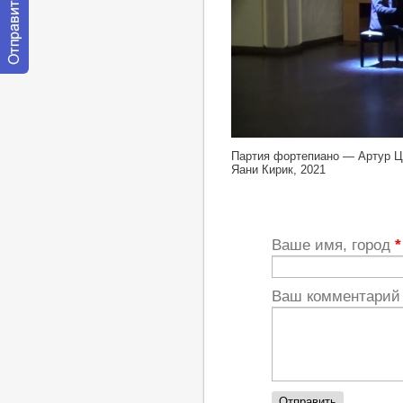
Отправить
сообщение
модератору
https://youtu.be/Z6Jd9byn_GM
Партия фортепиано — Артур Ц
Яани Кирик, 2021
Ваше имя, город
*
Ваш комментари