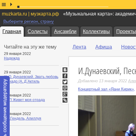
muzkarta.ru | музкарта.рф
«Музыкальная карта»: академи
Выберите регион, страну
Главная
Солисты
Ансамбли
Коллективы
Проекты
Читайте на эту же тему
Лента
Афиша
Новос
29 января 2022
Надежда
И.Дунаевский, Пе
29 января 2022
ВКонтакте
И. О. Дунаевский. Звать любовь
Facebook
Добавлено 13 января 2022
Але
не надо (А. Д`Актиль
Twitter
Концертный зал «Яани Кирик»
Мой
14 января 2022
Мир
Google+
РНП Живет моя отрада
LiveJournal
13 января 2022
Г.Ф.Гендель, Алиллуя