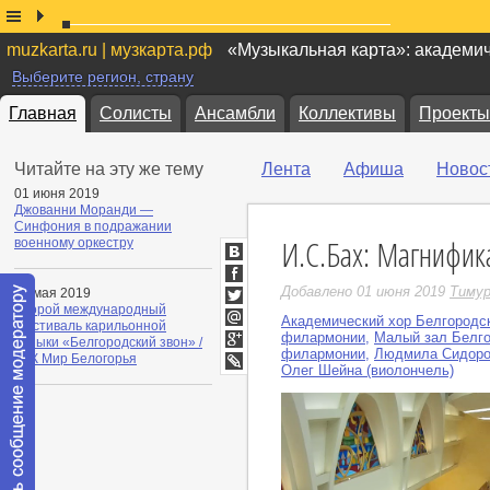
muzkarta.ru | музкарта.рф
«Музыкальная карта»: академи
Выберите регион, страну
Главная
Солисты
Ансамбли
Коллективы
Проекты
Читайте на эту же тему
Лента
Афиша
Новос
01 июня 2019
Джованни Моранди —
Синфония в подражании
И.С.Бах: Магнифи
военному оркестру
ВКонтакте
Facebook
Добавлено 01 июня 2019
Тимур
24 мая 2019
Второй международный
Twitter
Академический хор Белгородс
фестиваль карильонной
Мой
филармонии
,
Малый зал Белг
музыки «Белгородский звон» /
Мир
филармонии
,
Людмила Сидоро
Google+
ТРК Мир Белогорья
Олег Шейна (виолончель)
LiveJournal