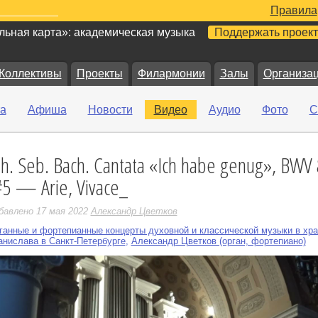
Правила
ьная карта»: академическая музыка
Поддержать проект
Коллективы
Проекты
Филармонии
Залы
Организа
а
Афиша
Новости
Видео
Аудио
Фото
С
oh. Seb. Bach. Cantata «Ich habe genug», BWV
е
#5 — Arie, Vivace_
бавлено 17 мая 2022
Александр Цветков
ганные и фортепианные концерты духовной и классической музыки в хра
анислава в Санкт-Петербурге
,
Александр Цветков (орган, фортепиано)