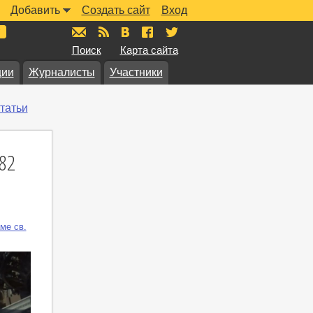
Добавить
Создать сайт
Вход
mail@muzkarta.ru
RSS
vk.com/muzkarta
fb.com/muzkarta
twitter.com/muzkarta
Поиск
Карта сайта
ции
Журналисты
Участники
татьи
 82
ме св.