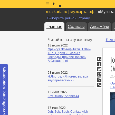
muzkarta.ru | музкарта.рф
«Музыкал
Выберите регион, страну
Главная
Солисты
Ансамбли
Читайте на эту же тему
Лент
18 июля 2022
Франсуа Жозеф Фети (1784–
1871). Ария «Сжалься,
J
Господь» (приписывалась
А.Страделле)
ВКонтакт
(
Facebook
23 июня 2022
Twitter
До
Н.Листов, «Я помню вальса
Мой
звук прелестный»
Мир
Ор
Google+
Ст
LiveJournal
11 июня 2022
Lev Dikoev, Sonnet 44
17 мая 2022
Joh. Seb. Bach. Cantata «Ich