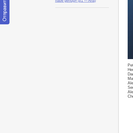
habe genug» (#1 — Aria)
Отправить
сообщение
модератору
ht
Pe
He
Dar
Mar
Al
Se
Al
Chu