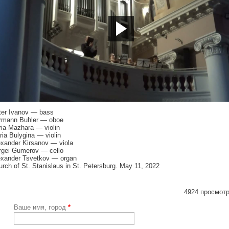
tps://youtu.be/wLx3aQv_s74
ter Ivanov — bass
rmann Buhler — oboe
ia Mazhara — violin
ia Bulygina — violin
exander Kirsanov — viola
rgei Gumerov — cello
exander Tsvetkov — organ
rch of St. Stanislaus in St. Petersburg. May 11, 2022
4924 просмотр
Ваше имя, город
*