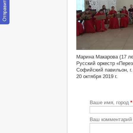
Отправить
сообщение
модератору
http://youtu.be/v_pbF2uOxTk
Марина Макарова (17 ле
Русский оркестр «Перезв
Софийский павильон, г
20 октября 2019 г.
Ваше имя, город
*
Ваш комментари