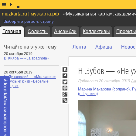
muzkarta.ru | музкарта.рф
«Музыкальная карта»: академи
Выберите регион, страну
Главная
Солисты
Ансамбли
Коллективы
Проекты
Читайте на эту же тему
Лента
Афиша
Новос
20 октября 2019
В. Кияра — «La spagnola»
Н .Зубов — «Не ух
20 октября 2019
ВКонтакте
И. Дунаевский — «Молчание»
Facebook
Добавлено 20 октября 2019
Ал
из музыки к к ф «Веселые
звезды»
Twitter
Марина Макарова (сопрано)
,
Р
Мой
(г. Пушкин)
Мир
Google+
LiveJournal