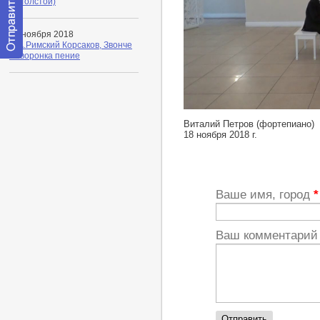
(А.Толстой)
22 ноября 2018
Н.А.Римский Корсаков, Звонче
жаворонка пение
Отправить
сообщение
модератору
http://youtu.be/LuaRS8xtO9c
Виталий Петров (фортепиано)
18 ноября 2018 г.
Ваше имя, город
*
Ваш комментари