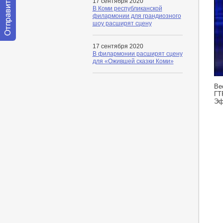
17 сентября 2020
В Коми республиканской
филармонии для грандиозного
шоу расширят сцену
Отправить
17 сентября 2020
сообщение
В филармонии расширят сцену
модератору
для «Ожившей сказки Коми»
ht
Ве
ГТ
Эф