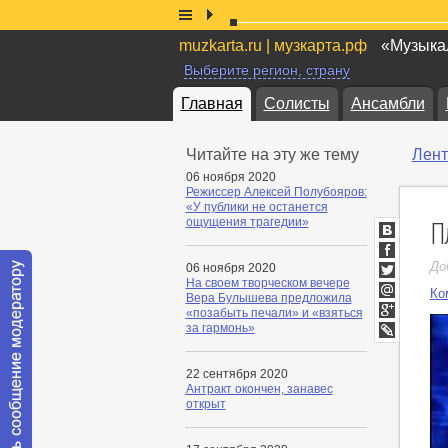
muzkarta.ru | музкарта.рф
«Музыкал
Выберите регион, страну
Главная
Солисты
Ансамбли
Читайте на эту же тему
Лент
06 ноября 2020
Режиссер Алексей Полубояров:
«У публики не останется
П
ощущения трагедии»
ВКонтакт
Facebook
До
06 ноября 2020
На своем творческом вечере
Twitter
Ко
Вера Булышева предложила
Мой
«позабыть печали» и «взяться
Мир
Google+
за гармонь»
LiveJournal
22 сентября 2020
Антракт окончен, занавес
открыт