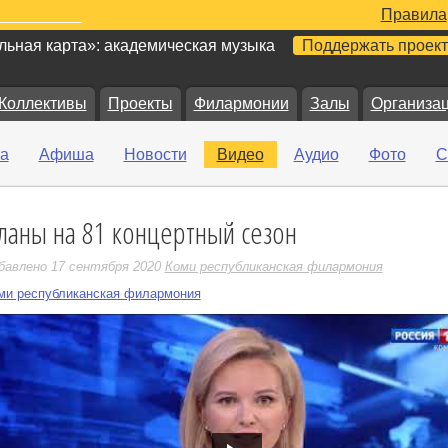
Правила
ьная карта»: академическая музыка
Поддержать проект
Коллективы
Проекты
Филармонии
Залы
Организа
а
Афиша
Новости
Видео
Аудио
Фото
С
ланы на 81 концертный сезон
е
бавлено 17 сентября 2020
Коми республиканская филармония
ми республиканская филармония