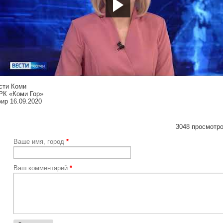
tps://youtu.be/6yVg9NNHCY4
сти Коми
РК «Коми Гор»
ир 16.09.2020
3048 просмотро
Ваше имя, город
*
Ваш комментарий
*