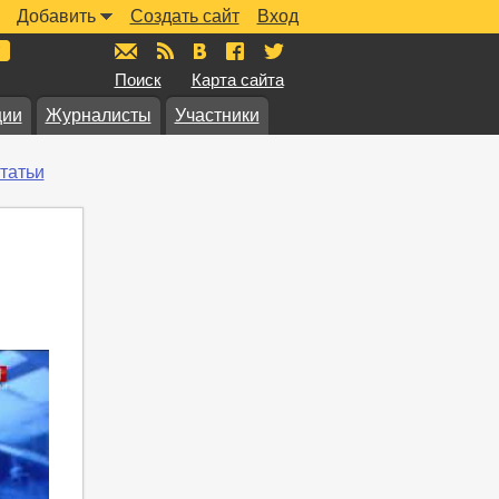
Добавить
Создать сайт
Вход
mail@muzkarta.ru
RSS
vk.com/muzkarta
fb.com/muzkarta
twitter.com/muzkarta
Поиск
Карта сайта
ции
Журналисты
Участники
татьи