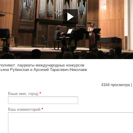
tps://youtu.be/RthKZI2wPoU
полняют: лауреаты международных конкурсов
тьяна Рубинская и Арсений Тарасевич-Николаев
4164 просмотра |
Ваше имя, город
*
Ваш комментарий
*