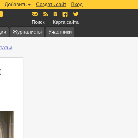
Добавить
Создать сайт
Вход
mail@muzkarta.ru
RSS
vk.com/muzkarta
fb.com/muzkarta
twitter.com/muzkarta
Поиск
Карта сайта
ции
Журналисты
Участники
татьи
0