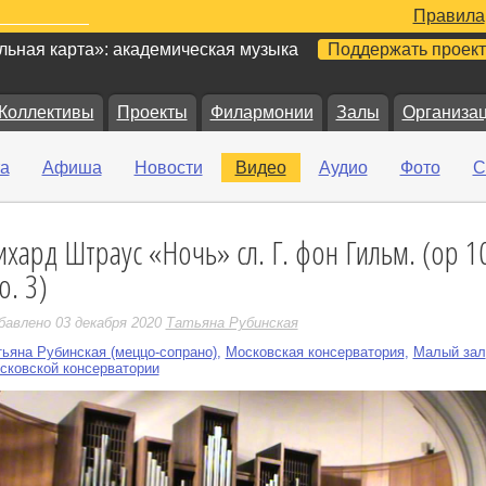
Правила
ьная карта»: академическая музыка
Поддержать проект
Коллективы
Проекты
Филармонии
Залы
Организа
а
Афиша
Новости
Видео
Аудио
Фото
С
ихард Штраус «Ночь» сл. Г. фон Гильм. (ор 1
е
o. 3)
бавлено 03 декабря 2020
Татьяна Рубинская
тьяна Рубинская (меццо-сопрано)
,
Московская консерватория
,
Малый зал
сковской консерватории