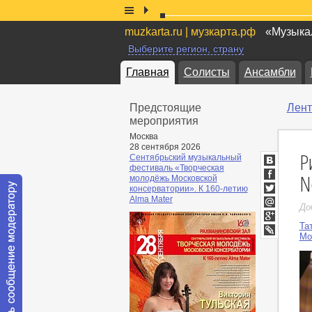
muzkarta.ru | музкарта.рф
«Музыкал
Выберите регион, страну
Главная
Солисты
Ансамбли
Предстоящие
Лент
мероприятия
Москва
28 сентября 2026
Р
Сентябрьский музыкальный
фестиваль «Творческая
ВКонтакт
N
молодёжь Московской
Facebook
консерватории». К 160-летию
Twitter
Alma Mater
До
Мой
Мир
Та
Google+
Мо
LiveJournal