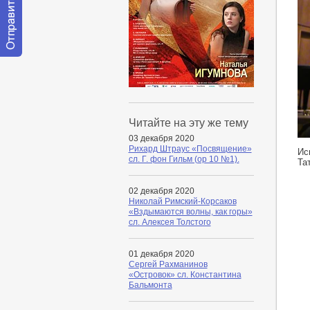
Отправить
сообщение
модератору
Читайте на эту же тему
03 декабря 2020
ht
Рихард Штраус «Посвящение»
Ис
сл. Г. фон Гильм (ор 10 №1).
Та
02 декабря 2020
Николай Римский-Корсаков
«Вздымаются волны, как горы»
сл. Алексея Толстого
01 декабря 2020
Сергей Рахманинов
«Островок» сл. Константина
Бальмонта