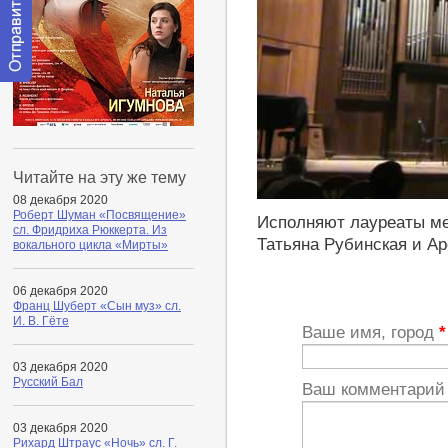
Отправить
сообщение
модератору
Читайте на эту же тему
08 декабря 2020
https://www.youtube.com/playli
Роберт Шуман «Посвящение»
Исполняют лауреаты ме
сл. Фридриха Рюккерта. Из
Татьяна Рубинская и А
вокального цикла «Мирты»
06 декабря 2020
Франц Шуберт «Сын муз» сл.
И. В. Гёте
Ваше имя, город
*
03 декабря 2020
Русский Бал
Ваш комментари
03 декабря 2020
Рихард Штраус «Ночь» сл. Г.