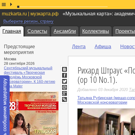
muzkarta.ru | музкарта.рф
«Музыкальная карта»: академи
Выберите регион, страну
Главная
Солисты
Ансамбли
Коллективы
Проекты
Предстоящие
Лента
Афиша
Новос
мероприятия
Москва
28 сентября 2026
Рихард Штраус «По
Сентябрьский музыкальный
фестиваль «Творческая
ВКонтакте
(ор 10 No.1).
молодёжь Московской
Facebook
консерватории». К 160-летию
Twitter
Alma Mater
Добавлено 03 декабря 2020
Та
Мой
Мир
Татьяна Рубинская (меццо-соп
Google+
Московской консерватории
LiveJournal