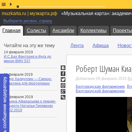
muzkarta.ru | музкарта.рф
«Музыкальная карта»: академи
Выберите регион, страну
Главная
Солисты
Ансамбли
Коллективы
Проекты
Читайте на эту же тему
Лента
Афиша
Новос
14 февраля 2019
И.С.Бах Фантазия и фуга до
минор BWV 537
Роберт Шуман Киар
ВКонтакте
11 февраля 2019
Facebook
Добавлено 09 февраля 2019
Вл
Тимур Халиуллин — Скерцо-
токкатина для фортепиано
Twitter
Белгородская филармония
,
Вл
Мой
Белгородской филармонии
Мир
Google+
09 февраля 2019
Татьянa Афанасьевa о лекции-
LiveJournal
концерте Натальи Гирявенко
07.02.2019