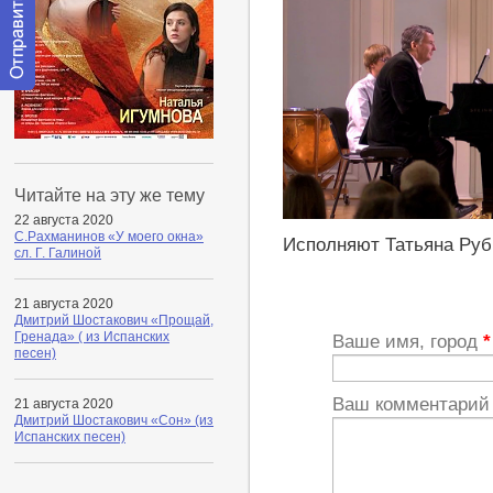
Отправить
сообщение
модератору
Читайте на эту же тему
22 августа 2020
https://youtu.be/VMxFv93_J_w
С.Рахманинов «У моего окна»
Исполняют Татьяна Руб
сл. Г. Галиной
21 августа 2020
Дмитрий Шостакович «Прощай,
Гренада» ( из Испанских
Ваше имя, город
*
песен)
Ваш комментари
21 августа 2020
Дмитрий Шостакович «Сон» (из
Испанских песен)