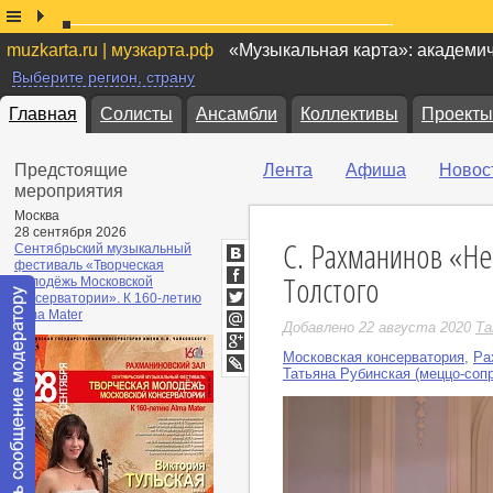
muzkarta.ru | музкарта.рф
«Музыкальная карта»: академи
Выберите регион, страну
Главная
Солисты
Ансамбли
Коллективы
Проекты
Предстоящие
Лента
Афиша
Новос
мероприятия
Москва
28 сентября 2026
С. Рахманинов «Не 
Сентябрьский музыкальный
фестиваль «Творческая
ВКонтакте
Толстого
молодёжь Московской
Facebook
консерватории». К 160-летию
Twitter
Alma Mater
Добавлено 22 августа 2020
Та
Мой
Мир
Московская консерватория
,
Ра
Google+
Татьяна Рубинская (меццо-соп
LiveJournal