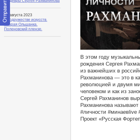
Шедевры Сергея Рахманинова
16 августа 2023
В содружестве искусств.
Старая Ольшанка.
Отправить
Поленовский пленэр.
сообщение
модератору
https://youtu.be/sPxjJpLx_k4
В этом году музыкальны
рождения Сергея Рахман
из важнейших в российс
Рахманинова — это в ка
революцией и двумя м
человеком и как из зан
Сергей Рахманинов выр
Рахманинова называют 
#личности #минаевlive
Проект «Русская Форте