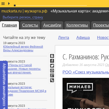
muzkarta.ru | музкарта.рф
«Музыкальная карта»: академи
Выберите регион, страну
Главная
Солисты
Ансамбли
Коллективы
Проекты
Читайте на эту же тему
Лента
Афиша
Новос
19 августа 2023
Юбилейный вечер Фейгиной
Веры Александровны
С. Рахманинов: Ру
ВКонтакте
18 августа 2023
Facebook
Добавлено 16 августа 2023
О
Дни Пензы в Старой
Ольшанке. Новые проекты,
Twitter
РОО «Союз музыкальны
новые впечатления.
Мой
Мир
Google+
16 августа 2023
LiveJournal
Актуальные встречи:
заседание Правления МСМД в
Москве
16 августа 2023