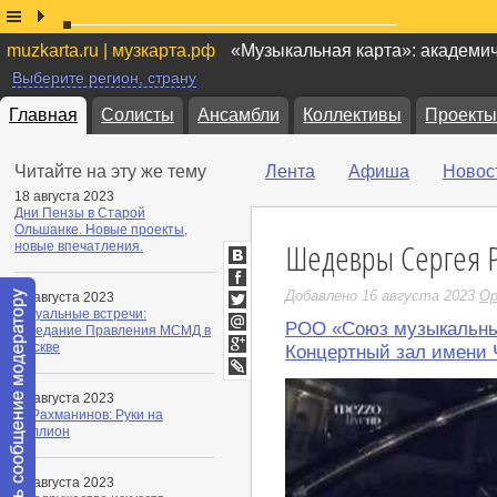
muzkarta.ru | музкарта.рф
«Музыкальная карта»: академи
Выберите регион, страну
Главная
Солисты
Ансамбли
Коллективы
Проекты
Читайте на эту же тему
Лента
Афиша
Новос
18 августа 2023
Дни Пензы в Старой
Ольшанке. Новые проекты,
Шедевры Сергея 
новые впечатления.
ВКонтакте
Facebook
Добавлено 16 августа 2023
О
16 августа 2023
Актуальные встречи:
Twitter
РОО «Союз музыкальны
заседание Правления МСМД в
Мой
Москве
Концертный зал имени 
Мир
Google+
LiveJournal
16 августа 2023
С. Рахманинов: Руки на
миллион
16 августа 2023