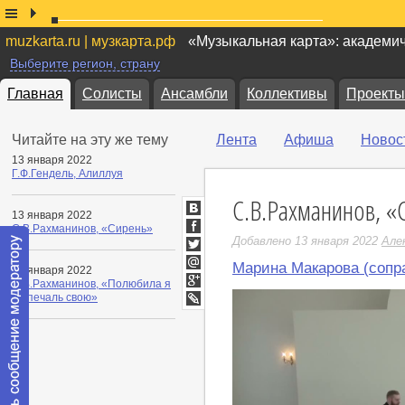
muzkarta.ru | музкарта.рф
«Музыкальная карта»: академи
Выберите регион, страну
Главная
Солисты
Ансамбли
Коллективы
Проекты
Читайте на эту же тему
Лента
Афиша
Новос
13 января 2022
Г.Ф.Гендель, Алиллуя
С.В.Рахманинов, «
13 января 2022
ВКонтакте
С.В.Рахманинов, «Сирень»
Facebook
Добавлено 13 января 2022
Але
Twitter
Марина Макарова (сопр
13 января 2022
Мой
С.В.Рахманинов, «Полюбила я
Мир
Google+
на печаль свою»
LiveJournal