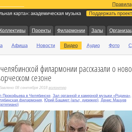
Правила
ьная карта»: академическая музыка
Поддержать проект
Коллективы
Проекты
Филармонии
Залы
Организа
а
Афиша
Новости
Видео
Аудио
Фото
С
 челябинской филармонии рассказали о нов
е
ворческом сезоне
бавлено 08 сентября 2018
волонтер
л Прокофьева в Челябинске
,
Зал органной и камерной музыки «Родина»
,
лябинская филармония
,
Юрий Башмет (альт, дирижер)
,
Денис Мацуев
ортепиано)