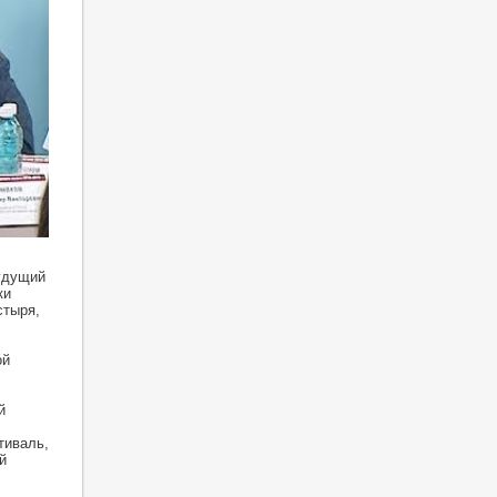
удущий
ки
стыря,
ой
й
тиваль,
й