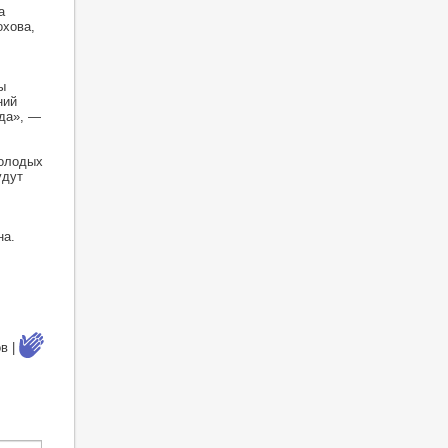
а
охова,
ы
ний
юда», —
молодых
удут
на.
в |