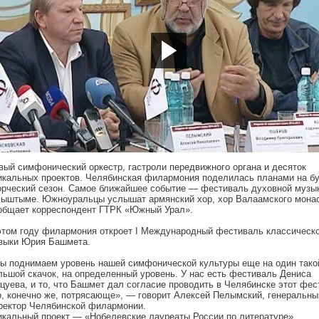
p://youtu.be/6Ya5Acl7lpQ
вый симфонический оркестр, гастроли передвижного органа и десяток
икальных проектов. Челябинская филармония поделилась планами на б
орческий сезон. Самое ближайшее событие — фестиваль духовной музы
Кыштыме. Южноуральцы услышат армянский хор, хор Валаамского мона
общает корреспондент ГТРК «Южный Урал».
этом году филармония откроет I Международный фестиваль классическ
зыки Юрия Башмета.
ы поднимаем уровень нашей симфонической культуры еще на один тако
льшой скачок, на определенный уровень. У нас есть фестиваль Дениса
цуева, и то, что Башмет дал согласие проводить в Челябинске этот фес
о, конечно же, потрясающе», — говорит Алексей Пелымский, генеральны
ректор Челябинской филармонии.
икальный проект — «Нобелевские лауреаты России по литературе».