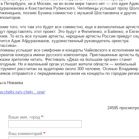
 в Петербурге, ни в Москве, ни во всем мире такого нет — это идея Адик
дурахманова и Константина Рубинского. Челябинцы услышат прозу Шол
лженицына, поэзию Бунина совместно с музыкой Шостаковича и других
мпозиторов.
роме того, что там это будет все совместно, еще и великолепные артист
дут представлять этот проект. Это будут и Филипенко, и Бабенко, и Евге
язев. То есть все лучшие артисты, народные артисты России приедут с
лится Адик Абдурахманов, художественный руководитель оркестра
лассика».
ломаны услышат все симфонии и концерты Чайковского в исполнении 
уреатов конкурса имени русского композитора. Приглашенные артисты б
сказки зрителям читать. Фестиваль «Джаз на большом органе» станет
егодным. Но и маленький орган услышат жители области — мобильный
струмент рассчитан на аудиторию около 300 человек. Осенью Владимир
мяков отправится с передвижным органом на концерты по городам регио
ьга Новаева
w.cheltv.ru/v-chely…one/
24595 просмотро
Ваше имя, город
*
Ваш комментарий
*