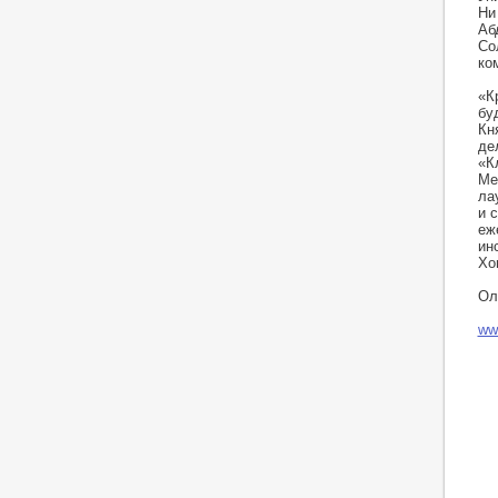
Ни
Аб
Со
ко
«К
бу
Кн
де
«К
Ме
ла
и 
еж
ин
Хо
Ол
ww