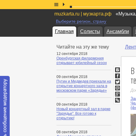
muzkarta.ru | музкарта.рф
«Музыкал
Выберите регион, страну
Главная
Солисты
Ансамбли
Читайте на эту же тему
Лент
12 сентября 2018
Оренбургская филармония
открывает юбилейный сезон
В
ВКонтакт
т
09 сентября 2018
Facebook
Путин и Медведев приехали на
открытие концертного зала в
Twitter
До
московском парке «Зарядье»
Мой
Мир
За
Google+
Че
09 сентября 2018
LiveJournal
(ф
Новый концертный зал в парке
"Зарядье". Все готово к
открытию!
08 сентября 2018