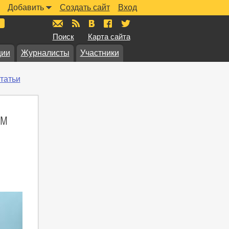
Добавить
Создать сайт
Вход
mail@muzkarta.ru
RSS
vk.com/muzkarta
fb.com/muzkarta
twitter.com/muzkarta
Поиск
Карта сайта
ции
Журналисты
Участники
татьи
ом