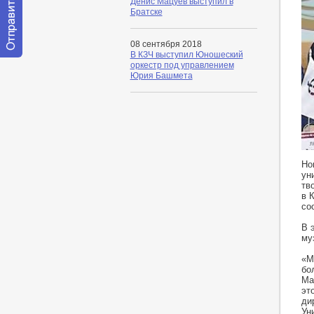
Денис Мацуев выступил в
Братске
08 сентября 2018
В КЗЧ выступил Юношеский
Отправить
оркестр под управлением
сообщение
Юрия Башмета
модератору
htt
Но
ун
тв
в 
со
В 
му
«М
бо
Ма
эт
ди
Ун