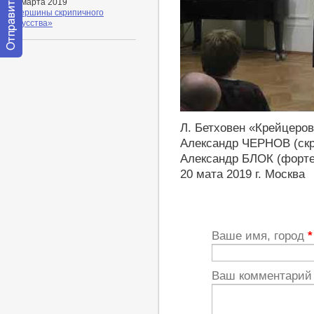
22 марта 2019
«Вершины скрипичного
искусства»
Отправить
сообщение
модератору
http://youtu.be/Rc0pd-snQo0
Л. Бетховен «Крейцеров
Александр ЧЕРНОВ (скр
Александр БЛОК (форте
20 мата 2019 г. Москва
Ваше имя, город
*
Ваш комментари