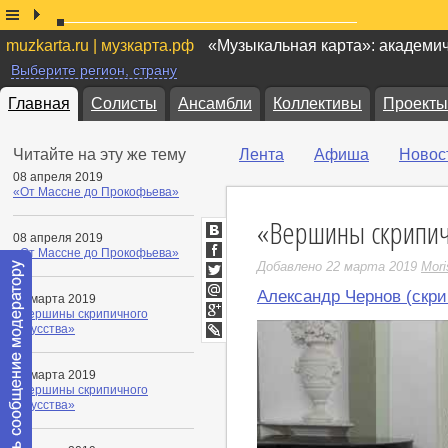
muzkarta.ru | музкарта.рф
«Музыкальная карта»: академи
Выберите регион, страну
Главная
Солисты
Ансамбли
Коллективы
Проекты
Читайте на эту же тему
Лента
Афиша
Новос
08 апреля 2019
«От Массне до Прокофьева»
«Вершины скрипичн
08 апреля 2019
ВКонтакте
«От Массне до Прокофьева»
Facebook
Добавлено 22 марта 2019
Mori
Twitter
Александр Чернов (скри
22 марта 2019
Мой
«Вершины скрипичного
Мир
Google+
искусства»
LiveJournal
22 марта 2019
«Вершины скрипичного
искусства»