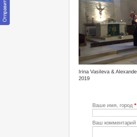
Отправить
сообщение
модератору
http://youtu.be/uJFUxVrVycs
Irina Vasileva & Alexand
2019
Ваше имя, город
*
Ваш комментари