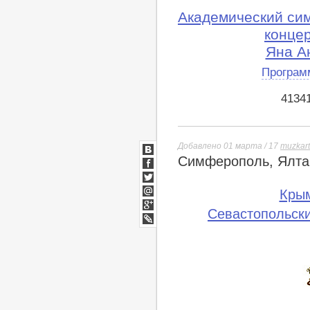
Академический си
конце
Яна А
Програм
4134
Добавлено 01 марта / 17
muzkar
Симферополь, Ялта,
ВКонтакте
Facebook
Twitter
Кры
Мой
Севастопольски
Мир
Google+
lj