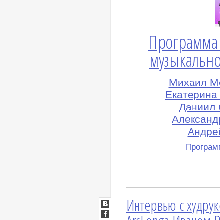
Программа 
музыкально
Михаил М
Екатерина
Даниил 
Александ
Андрей
Програм
Интервью с худрук
ВКонтакте