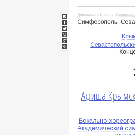
Добавлено 01 июля / 18
волонте
Симферополь, Севас
ВКонтакте
Facebook
Twitter
Кры
Мой
Севастопольски
Мир
Google+
Конц
lj
Афиша Крымск
Вокально-хореогр
Академический си