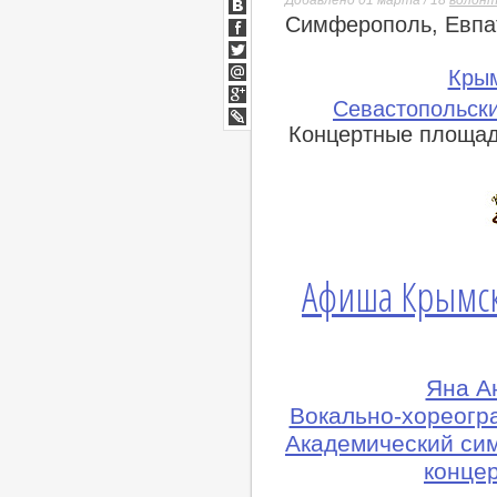
Симферополь, Евпат
ВКонтакте
Facebook
Twitter
Кры
Мой
Севастопольски
Мир
Google+
Концертные площад
lj
Афиша Крымск
Яна А
Вокально-хореогр
Академический си
конце