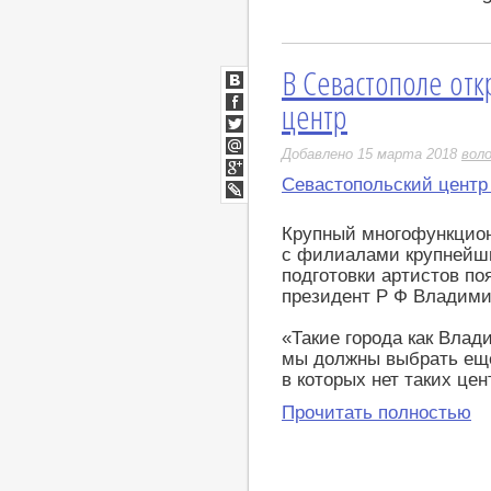
В Севастополе отк
ВКонтакте
центр
Facebook
Twitter
Добавлено 15 марта 2018
вол
Мой
Мир
Севастопольский центр 
Google+
LiveJournal
Крупный многофункцион
с филиалами крупнейши
подготовки артистов по
президент Р Ф Владими
«Такие города как Влад
мы должны выбрать еще
в которых нет таких цен
Прочитать полностью