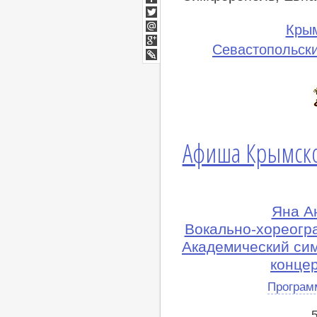
Facebook
Twitter
Кры
Мой
Севастопольски
Мир
Google+
lj
Афиша Крымско
Яна А
Вокально-хореогр
Академический си
конце
Програм