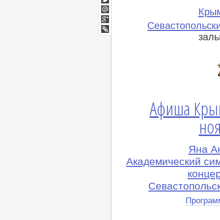
Twitter
Кры
Мой
Севастопольски
Мир
Google+
залы
lj
Афиша Кры
ноя
Яна А
Академический си
конце
Севастопольс
Програм