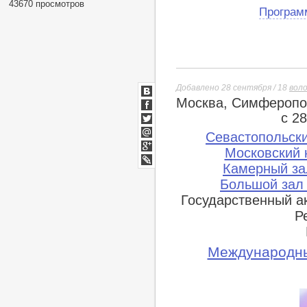
43670 просмотров
Програм
Добавлено 28 сентября / 18
вол
Москва, Симферопо
ВКонтакте
Facebook
с 2
Twitter
Севастопольски
Мой
Московский 
Мир
Google+
Камерный за
lj
Большой зал
Государственный а
Р
Международны