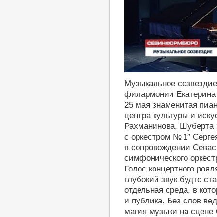
http://youtu.be/esUXd46xPM4
Музыкальное созвездие
филармонии Екатерина 
25 мая знаменитая пиан
центра культуры и иск
Рахманинова, Шуберта 
с оркестром № 1″ Серге
в сопровождении Севаст
симфонического оркест
Голос концертного роял
глубокий звук будто ст
отдельная среда, в кот
и публика. Без слов ве
магия музыки на сцене 