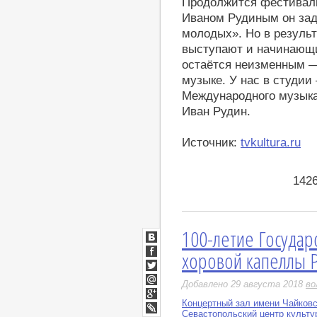
Продолжится фестиваль
Иваном Рудиным он за
молодых». Но в результ
выступают и начинающи
остаётся неизменным —
музыке. У нас в студии
Международного музыка
Иван Рудин.
Источник:
tvkultura.ru
142
100-летие Государ
ВКонтакте
хоровой капеллы 
Facebook
Twitter
Добавлено 29 августа 2018
во
Мой
Мир
Концертный зал имени Чайковс
Google+
Севастопольский центр культу