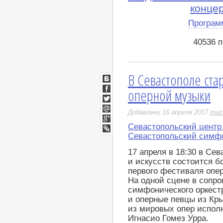
конце
Програм
40536 
В Севастополе ста
ВКонтакте
оперной музыки
Facebook
Twitter
Добавлено 16 апреля 2017
muz
Мой
Мир
Севастопольский центр 
Google+
Севастопольский симфо
LiveJournal
17 апреля в 18:30 в Се
и искусств состоится б
первого фестиваля опе
На одной сцене в сопр
симфонического оркест
и оперные певцы из Кры
из мировых опер испол
Игнасио Гомез Урра.