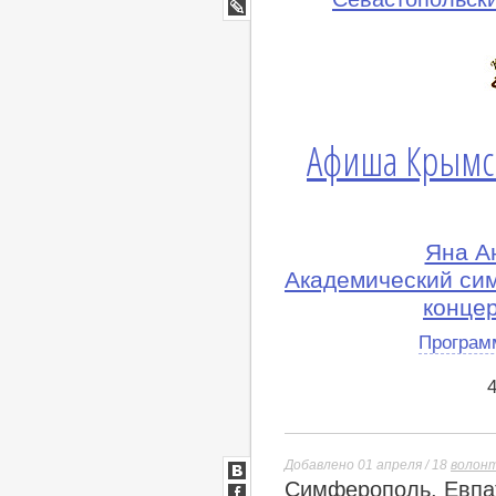
Google+
lj
Афиша Крымс
Яна А
Академический си
конце
Програм
Добавлено 01 апреля / 18
волон
Симферополь, Евпат
ВКонтакте