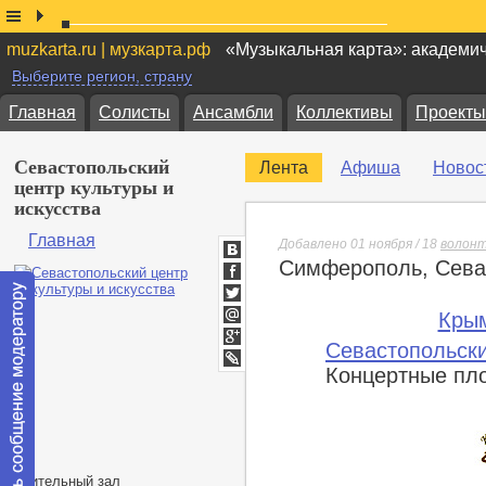
muzkarta.ru | музкарта.рф
«Музыкальная карта»: академи
Выберите регион, страну
Главная
Солисты
Ансамбли
Коллективы
Проекты
Севастопольский
Лента
Афиша
Новос
центр культуры и
искусства
Главная
Добавлено 01 ноября / 18
волон
Симферополь, Севас
ВКонтакте
Facebook
Twitter
Кры
Мой
Севастопольски
Мир
Google+
Концертные пл
lj
Зрительный зал