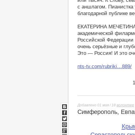
или тысяч. К слову, се
с аншлагом. Пианистка 
благодарной публике ве
ЕКАТЕРИНА МЕЧЕТИНА, 
академической филармо
Российской Федерации 
очень серьёзные и глуб
Это — Россия! И это оч
nts-tv.com/rubriki…889/
Добавлено 01 мая / 18
волонтер
Симферополь, Евпат
ВКонтакте
Facebook
Twitter
Кры
Мой
Севастопольски
Мир