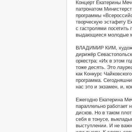
Концерт Екатерины Меч
патронатом Министерст
программы «Всероссийс
творческую эстафету Е
с гастролями посетить г
выдающиеся молодые м
ВЛАДИМИР КИМ, художе
дирижёр Севастопольск
оркестра: «Их в этом г
тоже десять. Это лаур
как Конкурс Чайковског
программа. Сегодняшни
нас это и экзамен, и, 
Ежегодно Екатерина Меч
параллельно работает 
дисков. Но в таком пло
себя в тонусе, выклад
выступлении. И не важн