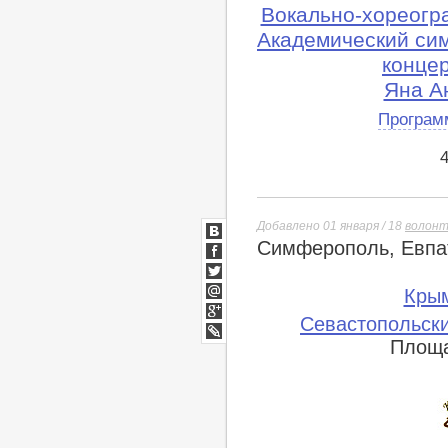
Вокально-хореогр
Академический си
конце
Яна А
Програм
Добавлено 01 января / 18
волон
Симферополь, Евпат
ВКонтакте
Facebook
Twitter
Кры
Мой
Севастопольски
Мир
Google+
Площа
lj