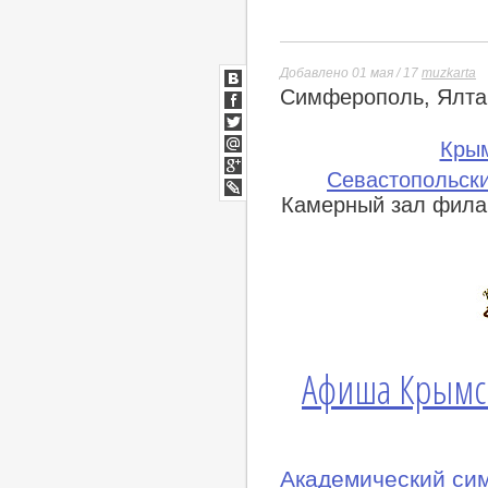
Добавлено 01 мая / 17
muzkarta
Симферополь, Ялта,
ВКонтакте
Facebook
Twitter
Кры
Мой
Севастопольски
Мир
Google+
Камерный зал фила
lj
Афиша Крымс
Академический си