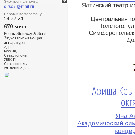
Электронная почта
Ялтинский театр им
lj
Справки по телефону
Центральная го
54-32-24
Толстого, у
670 мест
Симферопольски
Рояль Steinway & Sons,
Звукозаписывающая
До
аппаратура
Адрес
Россия,
Севастополь,
299011,
Севастополь,
ул. Ленина, 25
Афиша Кры
окт
Яна А
Академический си
конце