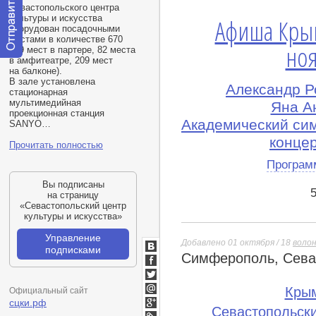
Севастопольского центра
культуры и искусства
Афиша Кры
оборудован посадочными
местами в количестве 670
ноя
(
379 мест в партере, 82 места
в амфитеатре, 209 мест
Отправить
на балконе).
сообщение
В зале установлена
модератору
Александр Р
стационарная
мультимедийная
Яна А
проекционная станция
Академический си
SANYO…
конце
Прочитать полностью
Програм
Вы подписаны
на страницу
«Севастопольский центр
культуры и искусства»
Управление
Добавлено 01 октября / 18
воло
подписками
Симферополь, Севас
ВКонтакте
Facebook
Twitter
Кры
Официальный сайт
Мой
сцки.рф
Севастопольски
Мир
Google+