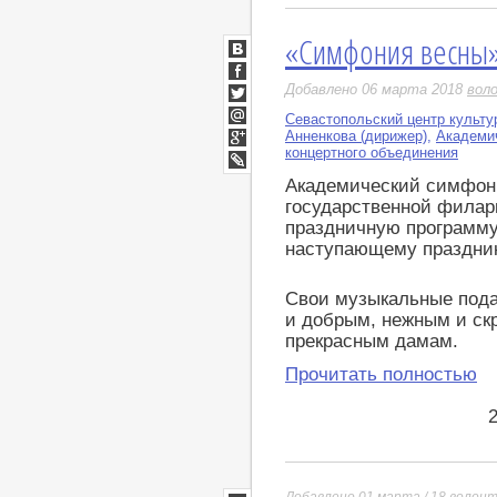
«Симфония весны
ВКонтакте
Facebook
Добавлено 06 марта 2018
вол
Twitter
Севастопольский центр культу
Мой
Анненкова (дирижер)
,
Академи
Мир
концертного объединения
Google+
LiveJournal
Академический симфон
государственной филар
праздничную программ
наступающему праздник
Свои музыкальные под
и добрым, нежным и с
прекрасным дамам.
Прочитать полностью
Добавлено 01 марта / 18
волон