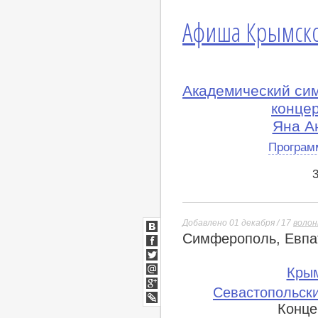
Афиша Крымско
Академический си
конце
Яна А
Програм
Добавлено 01 декабря / 17
воло
Симферополь, Евпат
ВКонтакте
Facebook
Twitter
Кры
Мой
Севастопольски
Мир
Google+
Конце
lj