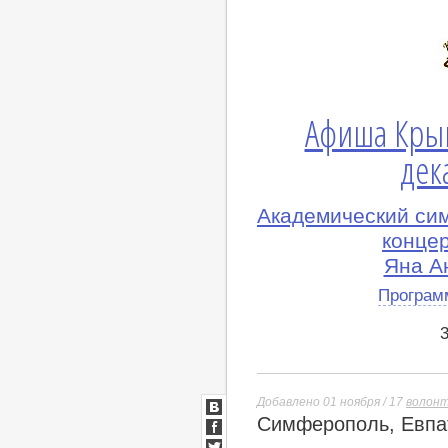
Афиша Кры
дек
Академический си
конце
Яна А
Програм
Добавлено 01 ноября / 17
волон
Симферополь, Евпат
ВКонтакте
Facebook