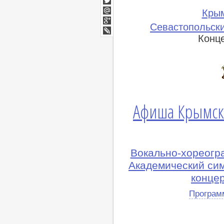
Twitter
Кры
Мой
Севастопольски
Мир
Google+
Конц
lj
Афиша Крымск
Вокально-хореогр
Академический си
конце
Програм