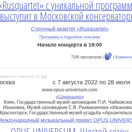
«Rusquartet» с уникальной програм
выступит в Московской консерватор
Струнный квартет «Rusquartet»
Программа и подробное описание
Начало концерта в 19:00
7106 просмотров |
|
Коммент
бавлено 07 августа / 22
info
осква
с 7 августа 2022 по 28 июля
е
www.opus-universum.com
«Царицыно»
Клин, Государственный музей-заповедник П.И. Чайковско
Ивановка, Музей-заповедник С.В. Рахманинова «Ивановк
Красногорск, Государственный музей-усадьба «Архангельс
Международный музыкальный проект OPUS UNIVE
OPUS UNIVERSUM. Шестой сезон