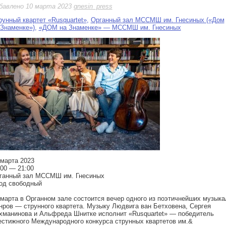
бавлено 10 марта 2023
gnesin_press
рунный квартет «Rusquartet»
,
Органный зал МССМШ им. Гнесиных («Дом
 Знаменке»)
,
«ДОМ на Знаменке» — МССМШ им. Гнесиных
 марта 2023
:00 — 21:00
ганный зал МССМШ им. Гнесиных
од свободный
 марта в Органном зале состоится вечер одного из поэтичнейших музык
нров — струнного квартета. Музыку Людвига ван Бетховена, Сергея
хманинова и Альфреда Шнитке исполнит «Rusquartet» — победитель
естижного Международного конкурса струнных квартетов им.&