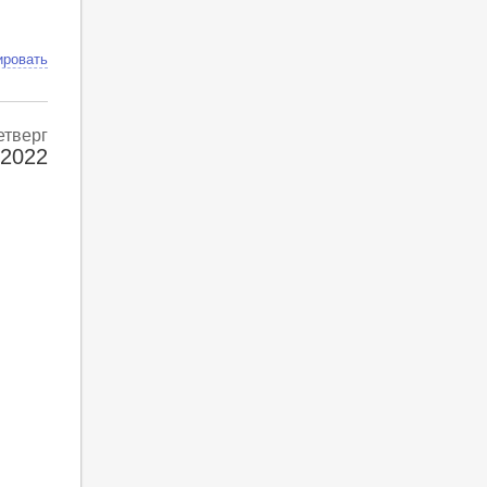
ировать
етверг
 2022