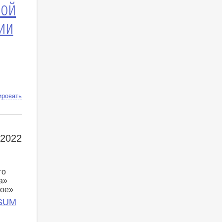
мой
ии
ировать
 2022
го
а»
кое»
RSUM