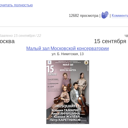
очитать полностью
12682 просмотра |
|
Коммент
ч
бавлено 15 сентября / 22
осква
15 сентября
е
Малый зал Московской консерватории
ул. Б. Никитская, 13