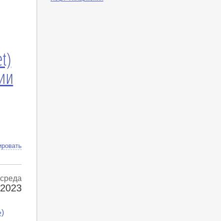
t)
ии
ировать
среда
 2023
)