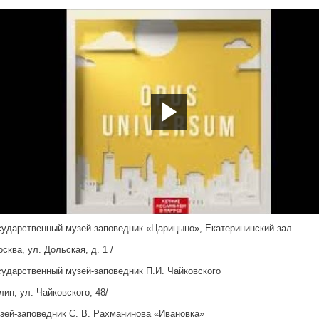
tps://youtu.be/8Ybo9De9Mc8
сударственный музей-заповедник «Царицыно», Екатерининский зал
сква, ул. Дольская, д. 1 /
сударственный музей-заповедник П.И. Чайковского
лин, ул. Чайковского, 48/
зей-заповедник С. В. Рахманинова «Ивановка»