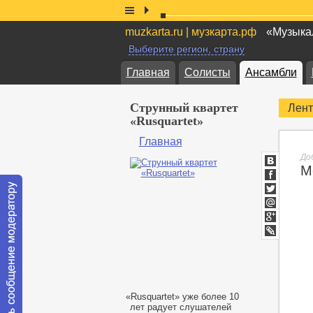
muzkarta.ru | музкарта.рф
«Музыкал
Выберите регион, страну
Главная
Солисты
Ансамбли
Струнный квартет
Лент
«Rusquartet»
Главная
Доб
М
ВКонтакт
Facebook
Twitter
Мой
Мир
Google+
lj
«
Rusquartet» уже более 10
лет радует слушателей