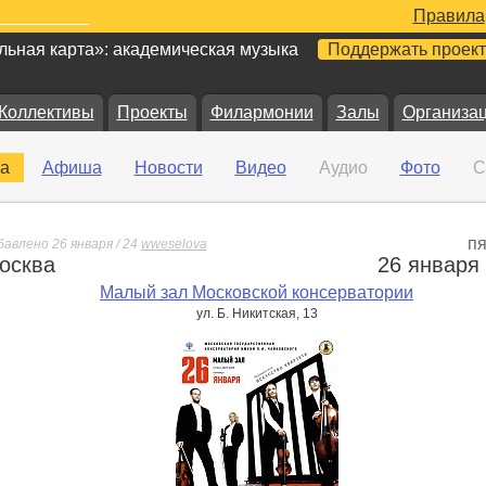
Правила
ьная карта»: академическая музыка
Поддержать проект
Коллективы
Проекты
Филармонии
Залы
Организа
а
Афиша
Новости
Видео
Аудио
Фото
С
пя
авлено 26 января / 24
wweselova
осква
26 января
е
Малый зал Московской консерватории
ул. Б. Никитская, 13