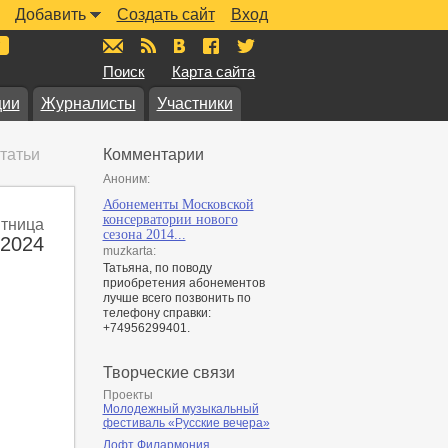
Добавить
Создать сайт
Вход
mail@muzkarta.ru
RSS
vk.com/muzkarta
fb.com/muzkarta
twitter.com/muzkarta
Поиск
Карта сайта
ции
Журналисты
Участники
татьи
Комментарии
Аноним:
Абонементы Московской
консерватории нового
тница
сезона 2014...
 2024
muzkarta:
Татьяна, по поводу
приобретения абонементов
лучше всего позвонить по
телефону справки:
+74956299401.
Творческие связи
Проекты
Молодежный музыкальный
фестиваль «Русские вечера»
Лофт Филармония