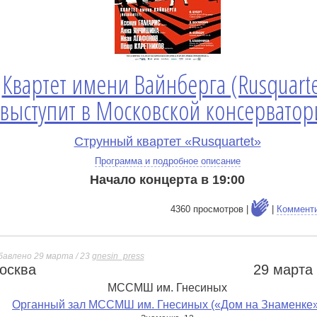
Квартет имени Вайнберга (Rusquarte
выступит в Московской консерватор
Струнный квартет «Rusquartet»
Программа и подробное описание
Начало концерта в 19:00
4360 просмотров |
|
Коммент
бавлено 29 марта / 23
gnesin_press
осква
29 марта
е
МССМШ им. Гнесиных
Органный зал МССМШ им. Гнесиных («Дом на Знаменке»