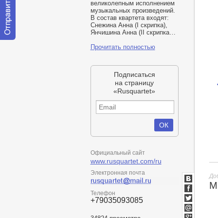
великолепным исполнением
музыкальных произведений.
В состав квартета входят:
Снежина Анна
(
I скрипка),
Янчишина Анна
(
II скрипка…
Отправить
Прочитать полностью
сообщение
модератору
Подписаться
на страницу
«Rusquartet»
Официальный сайт
www.rusquartet.com/ru
Электронная почта
До
М
ВКонтакт
Телефон
Facebook
+79035093085
Twitter
Мой