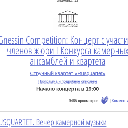
Знаменка, 12
Gnessin Competition: Концерт с участ
членов жюри I Конкурса камерны
ансамблей и квартета
Струнный квартет «Rusquartet»
Программа и подробное описание
Начало концерта в 19:00
9465 просмотров |
|
Коммент
USQUARTET. Вечер камерной музыки
е