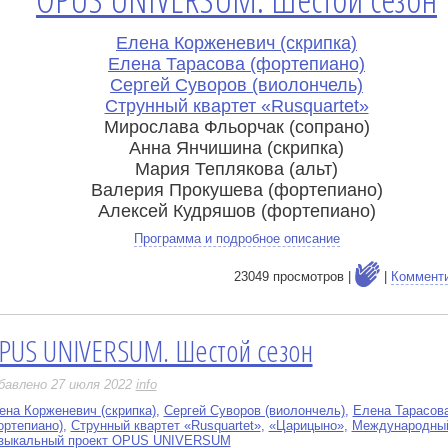
Елена Корженевич (скрипка)
Елена Тарасова (фортепиано)
Сергей Суворов (виолончель)
Струнный квартет «Rusquartet»
Мирослава Фльорчак (сопрано)
Анна Янчишина (скрипка)
Мария Теплякова (альт)
Валерия Прокушева (фортепиано)
Алексей Кудряшов (фортепиано)
Программа и подробное описание
23049 просмотров |
|
Коммент
PUS UNIVERSUM. Шестой сезон
е
бавлено 27 июля 2022
info
ена Корженевич (скрипка)
,
Сергей Суворов (виолончель)
,
Елена Тарасов
ортепиано)
,
Струнный квартет «Rusquartet»
,
«Царицыно»
,
Международны
зыкальный проект OPUS UNIVERSUM