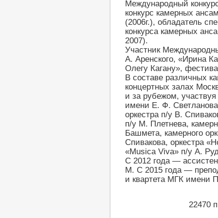
Международный конкурс 
конкурс камерных ансам
(2006г.), обладатель с
конкурса камерных ансам
2007).
Участник Международн
А. Аренского, «Ирина 
Олегу Кагану», фестива
В составе различных к
концертных залах Москв
и за рубежом, участвуя
имени Е. Ф. Светланов
оркестра п/у В. Спивак
п/у М. Плетнева, камер
Башмета, камерного орк
Спивакова, оркестра «Н
«Musica Viva» п/у А. Ру
С 2012 года — ассистен
М. С 2015 года — преп
и квартета МГК имени П
22470 