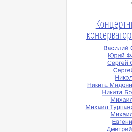
Концертн
консерватор
Василий 
Юрий Фа
Сергей 
Сергей
Никол
Никита Мндоян
Никита Бо
Михаил
Михаил Турпано
Михаил
Евгени
Дмитрий