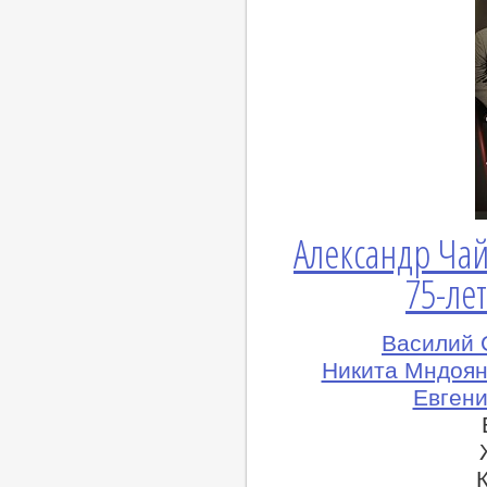
Александр Чай
75-ле
Василий 
Никита Мндоян
Евгени