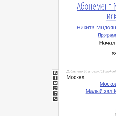
Абонемент N
иск
Никита Мндоян
Програм
Начал
8
Добавлено 30 апреля / 19
mgk-in
Москва
ВКонтакте
Facebook
Моско
Twitter
Малый зал М
Мой
Мир
Google+
lj