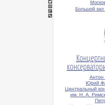
Facebook
Моско
Twitter
Большой зал
Мой
Мир
Google+
lj
Концертн
консерватори
Антон
Юрий Фа
Центральный ко
им. Н. А. Рим
Петр