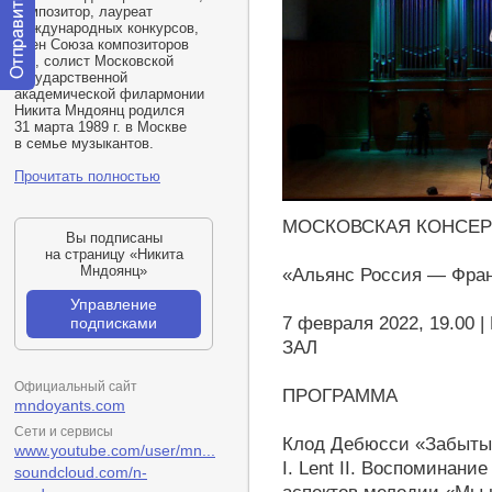
композитор, лауреат
международных конкурсов,
член Союза композиторов
РФ, солист Московской
государственной
академической филармонии
Отправить
Никита Мндоянц родился
сообщение
31 марта 1989 г. в Москве
модератору
в семье музыкантов.
Прочитать полностью
https://youtu.be/T9oJgTdztIU
МОСКОВСКАЯ КОНСЕР
Вы подписаны
на страницу «Никита
Мндоянц»
«Альянс Россия — Франц
Управление
7 февраля 2022, 19.00
подписками
ЗАЛ
Официальный сайт
ПРОГРАММА
mndoyants.com
Сети и сервисы
Клод Дебюсси «Забыты
www.youtube.com/user/mn...
I. Lent II. Воспоминание
soundcloud.com/n-