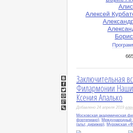
Алис
Алексей Курбат
Александр
Алексан
Борис
Програм
66
Заключительная вс
ВКонтакте
Филармонии Наши 
Facebook
Ксения Апалько
Twitter
Мой
Мир
Google+
Добавлено 24 апреля 2019
еле
LiveJournal
Московская академическая ф
фортепиано)
,
Международный ф
(альт, дирижер)
,
Муромская «Ф