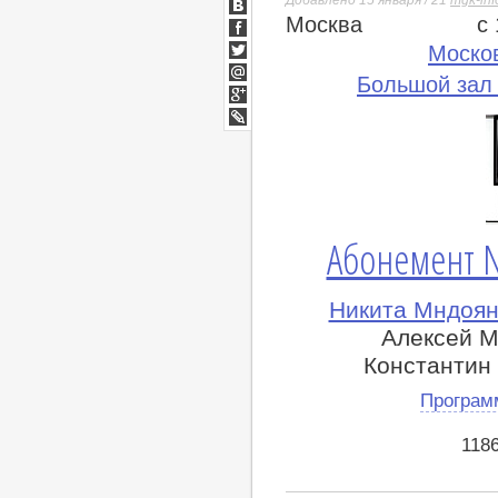
Москва
с
ВКонтакте
Facebook
Моско
Twitter
Большой зал
Мой
Мир
Google+
lj
Абонемент 
Никита Мндоян
Алексей М
Константин
Програм
118