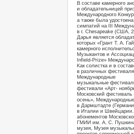
В составе камерного ан
и обладательницей приз
Международного Конкурс
а также была удостоена
симпатий на III Между
в г. Chesapeake (США, 2
Дарья является обладат
которых «Грант Т. А. Г
камерного исполнитель
Музыкантов и Ассоциац
Infield-Prize» Междуна
Как солистка и в соста
в различных фестиваля
Международные
музыкальные фестивал
фестивали «Арт- ноябрь»
Московский фестиваль 
осень», Международные
в Дармштадте (Германи
в Италии и Швейцарии.
абонементов Московск
ГМИИ им. А. С. Пушкина
музея, Музея музыкальн
проектов современной 