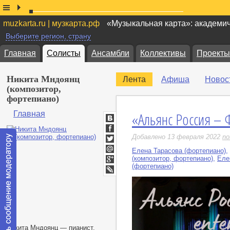
muzkarta.ru | музкарта.рф
«Музыкальная карта»: академи
Выберите регион, страну
Главная
Солисты
Ансамбли
Коллективы
Проекты
Никита Мндоянц
Лента
Афиша
Новос
(композитор,
фортепиано)
«Альянс Россия – 
Главная
ВКонтакте
Facebook
Добавлено 13 февраля 2022
no
Twitter
Елена Тарасова (фортепиано)
,
Мой
(композитор, фортепиано)
,
Еле
Мир
(фортепиано)
Google+
LiveJournal
Никита Мндоянц — пианист,