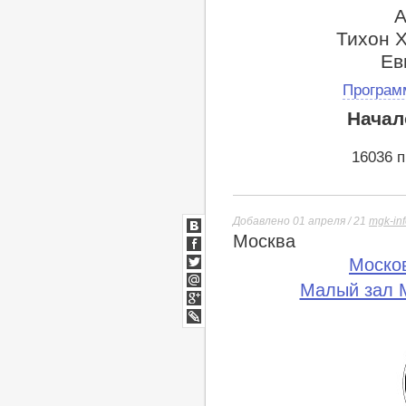
А
Тихон 
Ев
Програм
Начал
16036 
Добавлено 01 апреля / 21
mgk-in
Москва
ВКонтакте
Facebook
Моско
Twitter
Малый зал М
Мой
Мир
Google+
lj