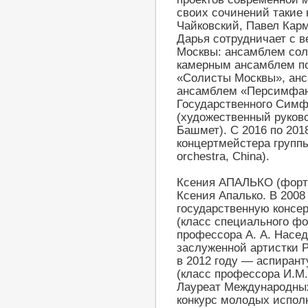
своих сочинений такие 
Чайковский, Павел Кар
Дарья сотрудничает с 
Москвы: ансамблем сол
камерным ансамблем п
«Солисты Москвы», анс
ансамблем «Персимфанс
Государственного Симф
(художественный руков
Башмет). С 2016 по 201
концертмейстера групп
orchestra, China).
Ксения АПАЛЬКО (форт
Ксения Апалько. В 2008
государственную консер
(класс специального фо
профессора А. А. Насед
заслуженной артистки Р
в 2012 году — аспирант
(класс профессора И.М.
Лауреат Международных
конкурс молодых исполн