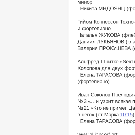
минор
| Никита МНДОЯНЦ (фо
Гийом Коннессон Техно
и фортепиано
Наталья ЖУКОВА (флей
Даниил ЛУКЬЯНОВ (кла
Валерия ПРОКУШЕВА (
Альфред Шнитке «Seid n
Холопова для двух фор
| Елена ТАРАСОВА (фо
(фортепиано)
Иван Соколов Прелюдии
№ 3 «…и узрит всякая п
№ 21 «Кто не примет Ца
в него» (от Марка
10:15
)
| Елена ТАРАСОВА (фор
www.alliancerf.art