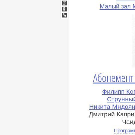
Twitter
Малый зал М
Мой
Мир
Google+
lj
Абонемент
Филипп Ко
Струнный
Никита Мндоян
Дмитрий Каприн
Чаи
Програм