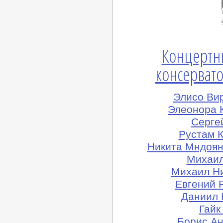
Концертн
консервато
Элисо Ви
Элеонора 
Сергей
Рустам К
Никита Мндоян
Михаил
Михаил Н
Евгений 
Даниил 
Гайк
Борис Ан