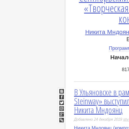
«Творческа
ко
Никита Мндоян
Програм
Начал
81
В Ульяновске в ра
ВКонтакте
Steinway» выступи
Facebook
Никита Мндоянц
Twitter
Мой
Мир
Google+
Добавлено 24 декабря 2019
stv
LiveJournal
Никита Мндоянц (компо