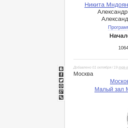
Никита Мндоян
Александр
Александ
Програм
Начал
106
Добавлено 01 октября / 19
mgk-i
Москва
ВКонтакте
Facebook
Моско
Twitter
Малый зал М
Мой
Мир
Google+
lj