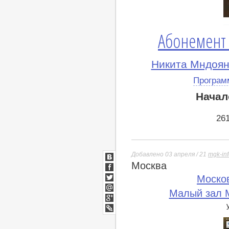
Абонемент
Никита Мндоян
Програм
Начал
26
Добавлено 03 апреля / 21
mgk-in
Москва
ВКонтакте
Facebook
Моско
Twitter
Малый зал М
Мой
Мир
Google+
lj