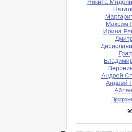
Никита Мндоян
Натал
Маргарит
Максим 
Ирина Ре
Дмитр
Десислава
Граф
Владимир
Вероник
Андрей Сп
Андрей 
Айлен
Програм
9
Добавлено 15 января / 21
mgk-inf