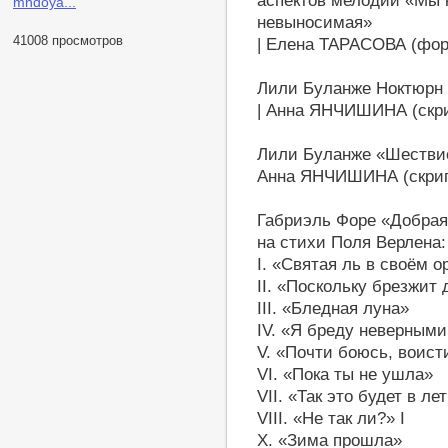
аспектов мелодии «Мы н
mndoya...
невыносимая»
41008 просмотров
| Елена ТАРАСОВА (фор
Лили Буланже Ноктюрн 
| Анна ЯНЧИШИНА (скри
Лили Буланже «Шестви
Анна ЯНЧИШИНА (скрип
Габриэль Форе «Добрая 
на стихи Поля Верлена:
I. «Cвятая ль в своём о
II. «Поскольку брезжит 
III. «Бледная луна»
IV. «Я бреду неверным
V. «Почти боюсь, воист
VI. «Пока ты не ушла»
VII. «Так это будет в ле
VIII. «Не так ли?» I
X. «Зима прошла»