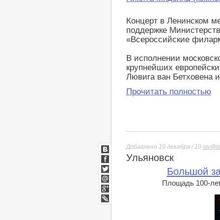
Концерт в Ленинском м
поддержке Министерств
«Всероссийские филарм
В исполнении московск
крупнейших европейски
Лювига ван Бетховена и
Прочитать полностью
Добавлено 19 декабря / 19
stv@l
Ульяновск
ВКонтакте
Facebook
Большой за
Twitter
Площадь 100-лет
Мой
Мир
Google+
lj