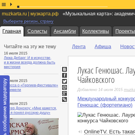
muzkarta.ru | музкарта.рф
«Музыкальная карта»: академи
Выберите регион, страну
Главная
Солисты
Ансамбли
Коллективы
Проекты
Читайте на эту же тему
Лента
Афиша
Новос
16 июля 2015
Люка Дебарг: И в искусстве,
и в жизни всегда должна быть
Лукас Генюшас. Ла
мистерия
ВКонтакте
Чайковского
Facebook
15 июля 2015
Пресса о «Гергиев-фестивале»
Twitter
Добавлено 14 июля 2015
muzka
в Миккели
Мой
Мир
Международный конкурс
Google+
15 июля 2015
LiveJournal
Генюшас (фортепиано)
Питер Донохоу: «Мне кажется,
что я понял русскую душу»
OnlineTV. Есть так