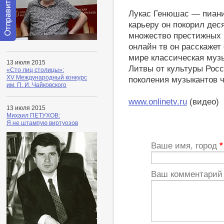
Лукас Генюшас — пиани
карьеру он покорил дес
множество престижных 
Отправить
онлайн тв он расскажет
сообщение
мире классическая музы
модератору
13 июля 2015
Литвы от культуры Росс
«Сто лиц столицы»:
XV Международный конкурс
поколения музыкантов ч
им. П. И. Чайковского
www.onlinetv.ru
(видео)
13 июля 2015
Михаил ПЕТУХОВ:
Я не штампую виртуозов
Ваше имя, город
*
Ваш комментари