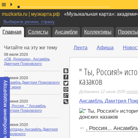
muzkarta.ru | музкарта.рф
«Музыкальная карта»: академи
Выберите регион, страну
Главная
Солисты
Ансамбли
Коллективы
Проекты
Читайте на эту же тему
Лента
Афиша
Новос
08 июля 2020
«Ой, Дунюшка». Ансамбль
Дмитрия Покровского
" Ты, Россия!» ист
ВКонтакте
казаков
22 июня 2020
Facebook
Ансамбль Дмитрия Покровского
к 22 июня
Twitter
Добавлено 12 июня 2020
mishm
Мой
Мир
Ансамбль Дмитрия Покр
Google+
12 июня 2020
"Ты, Россия..." Ансамбль
LiveJournal
Дмитрия Покровского
06 июня 2020
, Россия... Ансамб
«Баллада» Ансамбль Дмитрия
Покровского