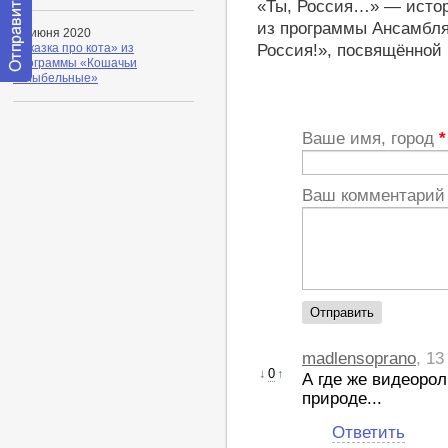
«Ты, Россия…» — истор
из программы Ансамбля
01 июня 2020
Россия!», посвящённой 
«Сказка про кота» из
программы «Кошачьи
колыбельные»
Отправить
сообщение
модератору
Ваше имя, город
*
Ваш комментари
madlensoprano
, 13
↓
0
↑
А где же видеорол
природе...
Ответить