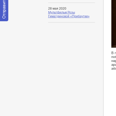
28 мая 2020
Мультфильм Розы
Гиматдиновой «Прибаутки»
Отправить
сообщение
модератору
ht
В 
по
на
ар
аб