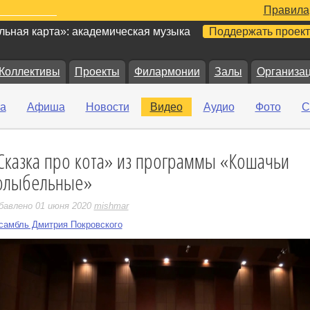
Правила
ьная карта»: академическая музыка
Поддержать проект
Коллективы
Проекты
Филармонии
Залы
Организа
а
Афиша
Новости
Видео
Аудио
Фото
С
Сказка про кота» из программы «Кошачьи
е
олыбельные»
бавлено 01 июня 2020
mishmar
самбль Дмитрия Покровского