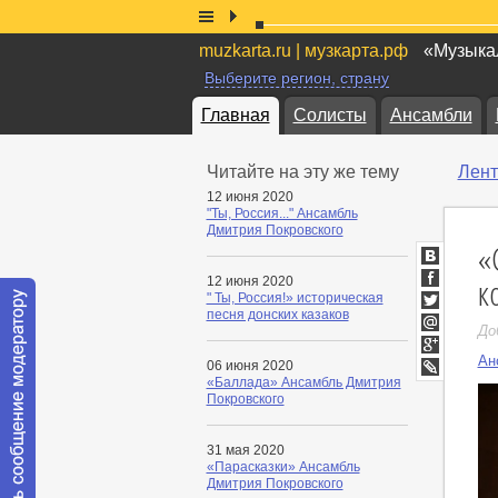
muzkarta.ru | музкарта.рф
«Музыкал
Выберите регион, страну
Главная
Солисты
Ансамбли
Читайте на эту же тему
Лент
12 июня 2020
"Ты, Россия..." Ансамбль
Дмитрия Покровского
«
ВКонтакт
к
12 июня 2020
Facebook
" Ты, Россия!» историческая
песня донских казаков
Twitter
До
Мой
Мир
Ан
Google+
06 июня 2020
«Баллада» Ансамбль Дмитрия
LiveJournal
Покровского
31 мая 2020
«Парасказки» Ансамбль
Дмитрия Покровского