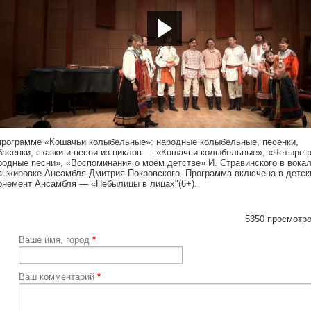
tps://youtu.be/hC3Z5nsARjg
программе «Кошачьи колыбельные»: народные колыбельные, песенки,
басенки, сказки и песни из циклов — «Кошачьи колыбельные», «Четыре 
родные песни», «Воспоминания о моём детстве» И. Стравинского в вока
анжировке Ансамбля Дмитрия Покровского. Программа включена в детск
онемент Ансамбля — «Небылицы в лицах"(6+).
5350 просмотро
Ваше имя, город
*
Ваш комментарий
*