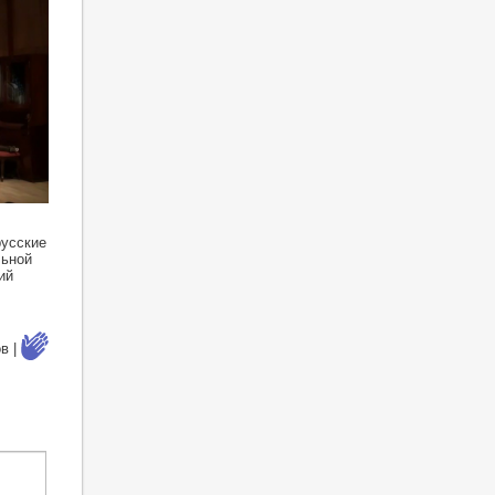
русские
льной
ий
в |