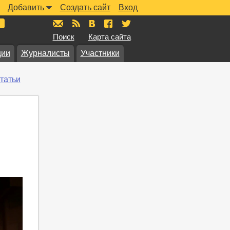
Добавить
Создать сайт
Вход
mail@muzkarta.ru
RSS
vk.com/muzkarta
fb.com/muzkarta
twitter.com/muzkarta
Поиск
Карта сайта
ции
Журналисты
Участники
татьи