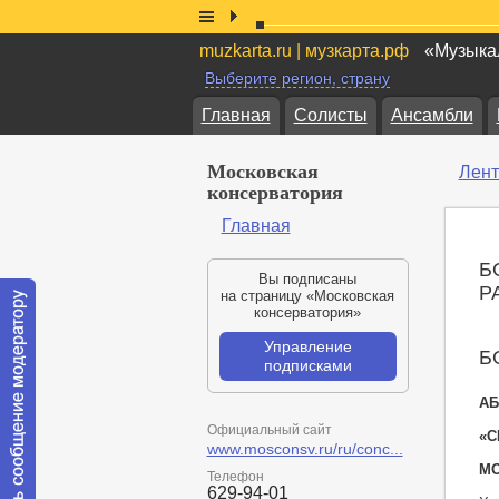
muzkarta.ru | музкарта.рф
«Музыкал
Выберите регион, страну
Главная
Солисты
Ансамбли
Московская
Лент
консерватория
Главная
Б
Вы подписаны
Р
на страницу «Московская
консерватория»
Управление
Б
подписками
АБ
Официальный сайт
«С
www.mosconsv.ru/ru/conc...
МО
Телефон
629-94-01