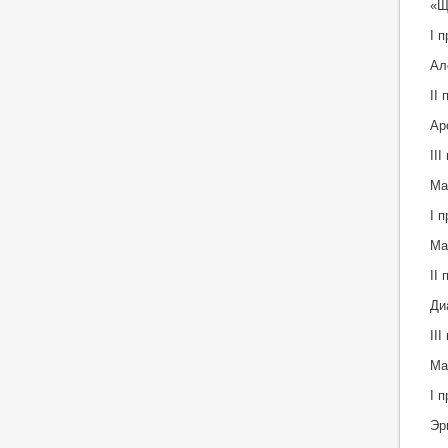
«Щ
I 
Ал
II
Ар
II
Ма
I 
Ма
II
Ди
II
Ма
I 
Эр