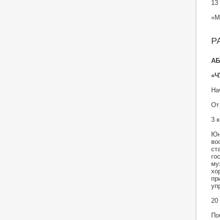
13
«М
Р
АБ
«Ч
На
От
3 
Юн
во
ст
го
му
хо
пр
уп
20
По