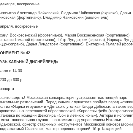
 декабря, воскресенье
мпозитор Александр Чайковский, Людмила Чайковская (скрипка), Дарья
йковская (фортепиано), Владимир Чайковский (виолончель)
 апреля, воскресенье
хаил Воскресенский (фортепиано), Мария Воскресенская (фортепиано),
астасия Гамалей (фортепиано), Пётр Лундстрем (скрипка), Варвара Лун
еццо-сопрано), Дарья Лундстрем (фортепиано), Екатерина Гамалей (форт
ОНЕМЕНТ № 42
УЗЫКАЛЬНЫЙ ДИСНЕЙЛЕНД»
чало в 14.00
200 до 600 р.
концерта
ешите видеть! Московская консерватория устраивает настоящий парк
зыкальных развлечений. Перед юными слушателя пройдёт парад «ожив
кол из «Ящика игрушек» и «Детского уголка» Клода Дебюсси, а также ве
аровательных персонажей пёрселловской «Королевы фей» (театрализов
становка по комедии Шекспира «Сон в летнюю ночь»). Авторы и исполн
тская танцевальная группа – пантомима под управлением Натальи
йдановской, оркестр старинных инструментов Московской консерватории
подражаемый Сказочник, мастер перевоплощений Пётр Татарицкий.