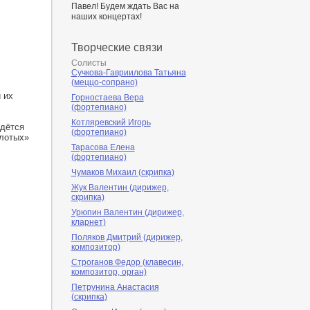
Павел! Будем ждать Вас на
наших концертах!
Творческие связи
Солисты
Сучкова-Гавриилова Татьяна
(меццо-сопрано)
 их
Горностаева Вера
(фортепиано)
Котляревский Игорь
йдётся
(фортепиано)
олотых»
Тарасова Елена
(фортепиано)
Чумаков Михаил (скрипка)
Жук Валентин (дирижер,
скрипка)
Урюпин Валентин (дирижер,
кларнет)
Поляков Дмитрий (дирижер,
композитор)
Строганов Федор (клавесин,
композитор, орган)
Петрунина Анастасия
(скрипка)