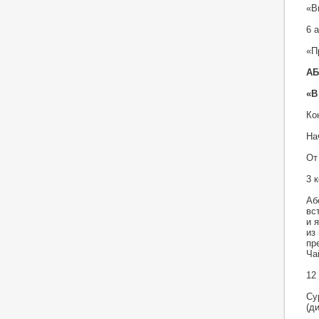
«В
6 
«П
АБ
«В
Ко
На
От
3 
Аб
вс
и 
из
пр
Ча
12
Су
(д