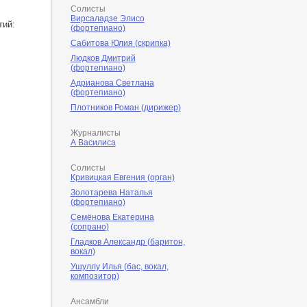
Солисты
Вирсаладзе Элисо
тий:
(фортепиано)
Сабитова Юлия (скрипка)
Людков Дмитрий
(фортепиано)
Адрианова Светлана
(фортепиано)
Плотников Роман (дирижер)
Журналисты
А Василиса
Солисты
Кривицкая Евгения (орган)
Золотарева Наталья
(фортепиано)
Семёнова Екатерина
(сопрано)
Гладков Александр (баритон,
вокал)
Ушуллу Илья (бас, вокал,
композитор)
Ансамбли