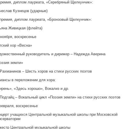
 премия, диплом лауреата, «Серебряный Щелкунчик»:
чеслав Кузнецов (ударные)
I премия, диплом лауреата, «Бронзовый Щелкунчик»:
ьяна Живицкая (флейта)
 ноября, воскресенье
тский хор «Весна»
дожественный руководитель и дирижер – Надежда Аверина
оэзия земли»
 Рахманинов – Шесть хоров на стихи русских поэтов
мансы в переложении для хора:
ирень», «Здесь хорошо», Вокализ и др.
 Подгайц – Вокальный цикл «Поэзия земли» на стихи русских поэтов
февраля, воскресенье
нцерт учащихся Центральной музыкальной школы при Московской
нсерватории
кестр Центральной музыкальной школы