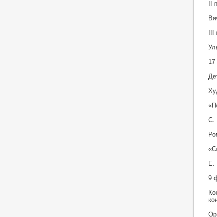
II
Вя
II
Ул
17
Де
Ху
«П
С.
Ро
«С
Е.
9 
Ко
ко
Ор