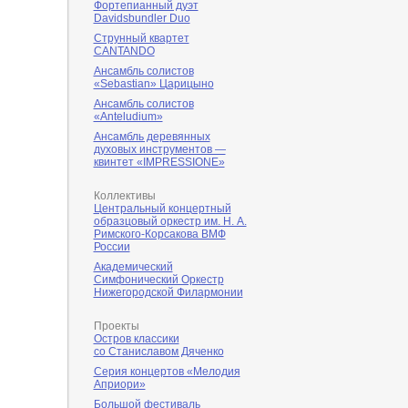
Фортепианный дуэт
Davidsbundler Duo
Струнный квартет
CANTANDO
Ансамбль солистов
«Sebastian» Царицыно
Ансамбль солистов
«Anteludium»
Ансамбль деревянных
духовых инструментов —
квинтет «IMPRESSIONE»
Коллективы
Центральный концертный
образцовый оркестр им. Н. А.
Римского-Корсакова ВМФ
России
Академический
Симфонический Оркестр
Нижегородской Филармонии
Проекты
Остров классики
со Станиславом Дяченко
Серия концертов «Мелодия
Априори»
Большой фестиваль