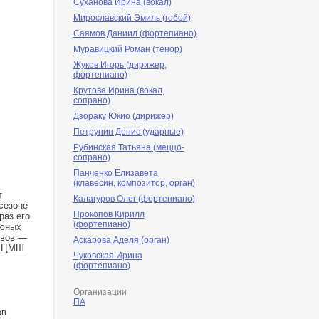
Суханова Ирина (вокал)
Мирославский Эмиль (гобой)
Саямов Даниил (фортепиано)
Муравицкий Роман (тенор)
Жуков Игорь (дирижер,
фортепиано)
Крутова Ирина (вокал,
сопрано)
Дзораку Юкио (дирижер)
Петрунин Денис (ударные)
Рубинская Татьяна (меццо-
сопрано)
Панченко Елизавета
(клавесин, композитор, орган)
т
Калагуров Олег (фортепиано)
сезоне
Прокопов Кирилл
раз его
(фортепиано)
 юных
ивов —
Аскарова Аделя (орган)
, ЦМШ
Чуковская Ирина
(фортепиано)
Организации
ПА
ов