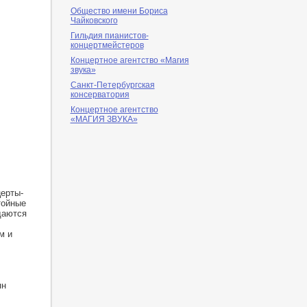
Общество имени Бориса
Чайковского
Гильдия пианистов-
концертмейстеров
Концертное агентство «Магия
звука»
Санкт-Петербургская
консерватория
Концертное агентство
«МАГИЯ ЗВУКА»
церты-
тойные
даются
м и
ян