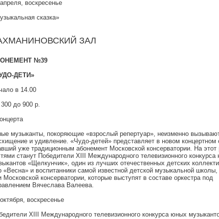
 апреля, воскресенье
узыкальная сказка»
АХМАНИНОВСКИЙ ЗАЛ
ОНЕМЕНТ №39
УДО-ДЕТИ»
чало в 14.00
 300 до 900 р.
концерта
ые музыканты, покоряющие «взрослый репертуар», неизменно вызываю
схищение и удивление. «Чудо-детей» представляет в новом концертном 
авший уже традиционным абонемент Московской консерватории. На этот 
стями станут Победители XIII Международного телевизионного конкурса
зыкантов «Щелкунчик», один из лучших отечественных детских коллект
р «Весна» и воспитанники самой известной детской музыкальной школы
и Московской консерватории, которые выступят в составе оркестра под
равлением Вячеслава Валеева.
 октября, воскресенье
бедители XIII Международного телевизионного конкурса юных музыкант