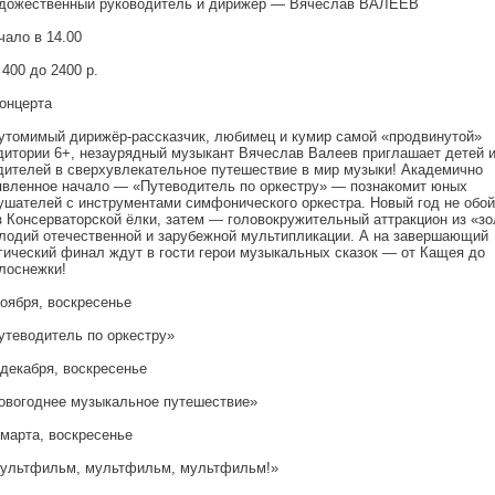
дожественный руководитель и дирижёр — Вячеслав ВАЛЕЕВ
чало в 14.00
 400 до 2400 р.
концерта
утомимый дирижёр-рассказчик, любимец и кумир самой «продвинутой»
дитории 6+, незаурядный музыкант Вячеслав Валеев приглашает детей и
дителей в сверхувлекательное путешествие в мир музыки! Академично
явленное начало — «Путеводитель по оркестру» — познакомит юных
ушателей с инструментами симфонического оркестра. Новый год не обо
з Консерваторской ёлки, затем — головокружительный аттракцион из «з
лодий отечественной и зарубежной мультипликации. А на завершающий
гический финал ждут в гости герои музыкальных сказок — от Кащея до
лоснежки!
ноября, воскресенье
утеводитель по оркестру»
 декабря, воскресенье
овогоднее музыкальное путешествие»
 марта, воскресенье
ультфильм, мультфильм, мультфильм!»