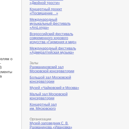
«Двойной трости»
Концертный проект
«Посвящение…»
Международный
музыкальный фестиваль
«ArsLonga»
Всероссийский фестиваль
современного хорового
искусства «Гармония и мир»
Международный фестиваль
«Адмиралтейская музыка»
телям о
–
Залы
Рахманиновский зал
В
Московской консерватории
ументы
а
Большой зал Московской
консерватории
Музей «Чайковский и Москва»
Малый зал Московской
консерватории
Концертный зал
им. Мясковского
Организации
Музей-заповедник С. В.
Рахманинова «Ивановка»