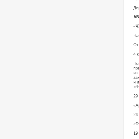
Ди
АБ
«Ч
На
От
4 
По
пр
из
за
и 
«Ч
29
«А
24
«Г
19