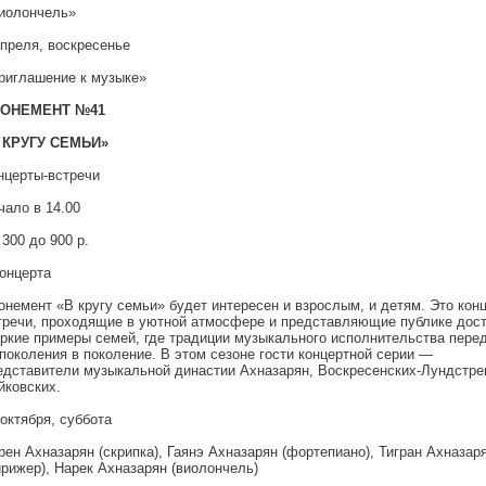
иолончель»
апреля, воскресенье
риглашение к музыке»
ОНЕМЕНТ №41
 КРУГУ СЕМЬИ»
нцерты-встречи
чало в 14.00
 300 до 900 р.
концерта
онемент «В кругу семьи» будет интересен и взрослым, и детям. Это кон
тречи, проходящие в уютной атмосфере и представляющие публике дос
яркие примеры семей, где традиции музыкального исполнительства пере
 поколения в поколение. В этом сезоне гости концертной серии —
едставители музыкальной династии Ахназарян, Воскресенских-Лундстре
йковских.
 октября, суббота
рен Ахназарян (скрипка), Гаянэ Ахназарян (фортепиано), Тигран Ахназар
ирижер), Нарек Ахназарян (виолончель)