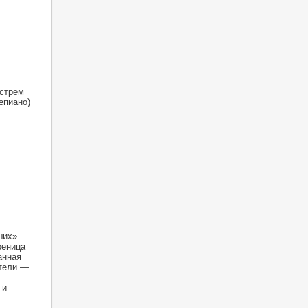
дстрем
епиано)
ших»
реница
анная
ители —
 и