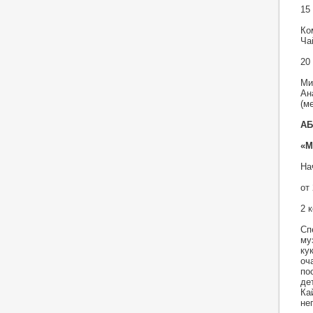
15
Ко
Ча
20
Ми
Ан
(м
АБ
«М
На
от 
2 
Сп
му
ку
оч
по
де
Ка
не