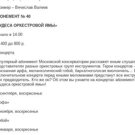
рижер – Вячеслав Валеев
ОНЕМЕНТ № 40
УДЕСА ОРКЕСТРОВОЙ ЯМЫ»
чало в 14.00
 400 до 800 р.
концерта
пулярный абонемент Московской консерватории расскажет юным слуша
едставителях разных оркестровых групп инструментов. Герои концертов 
ысканная арфа, меланхолический гобой, бархатноголосая виолончель… 
ключительном концерте перед юными меломанами предстанут все инстр
их предводитель. Кто же он? Об этом вы узнаете на концертах абонемент
удеса оркестровой ямы»!
 сентября, воскресенье
рфа»
 ноября, воскресенье
обой»
 января, воскресенье