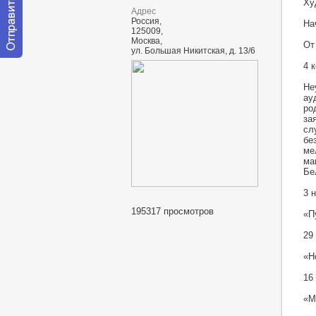
Ху
Адрес
Россия,
На
125009,
Москва,
От
ул. Большая Никитская, д. 13/6
Отправить
4 
сообщение
модератору
Не
ау
ро
за
сл
бе
ме
ма
Бе
3 
195317 просмотров
«П
29
«Н
16
«М