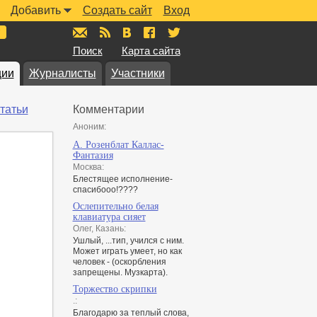
Добавить
Создать сайт
Вход
mail@muzkarta.ru
RSS
vk.com/muzkarta
fb.com/muzkarta
twitter.com/muzkarta
Поиск
Карта сайта
ции
Журналисты
Участники
татьи
Комментарии
Аноним:
А. Розенблат Каллас-
Фантазия
Москва:
Блестящее исполнение-
спасибооо!????
Ослепительно белая
клавиатура сияет
Олег, Казань:
Ушлый, ...тип, учился с ним.
Может играть умеет, но как
человек - (оскорбления
запрещены. Музкарта).
Торжество скрипки
.:
Благодарю за теплый слова,